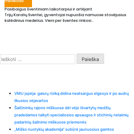
medeliais
Pasibaigus šventiniam laikotarpiui ir artėjant
Trijų Karalių šventei, gyventojai nupuošia namuose stovėjusius
kalėdinius medelius. Vieni per šventes rinkosi...
Search
Ieškoti:
Recent Posts
VMU įspėja: gaisrų riziką didina neatsargus elgesys ir po audrų
likusios vėjavartos
Šalčininkų rajono miškuose dėl vėjo išvartytų medžių
pradedamos taikyti specialiosios apsaugos ir stichinių nelaimių
padarinių šalinimo miškuose priemonės
„Miško nuotykių akademija“ subūrė jaunuosius gamtos