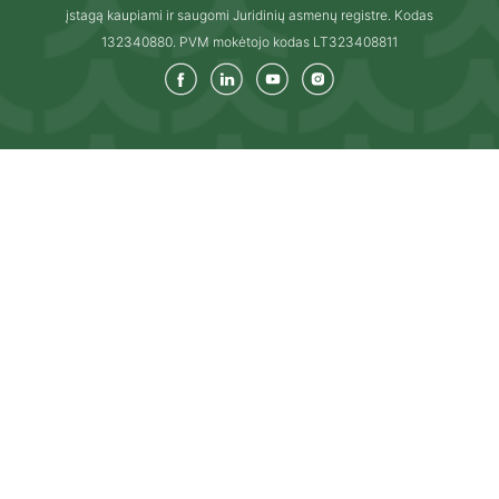
įstagą kaupiami ir saugomi Juridinių asmenų registre. Kodas
132340880. PVM mokėtojo kodas LT323408811