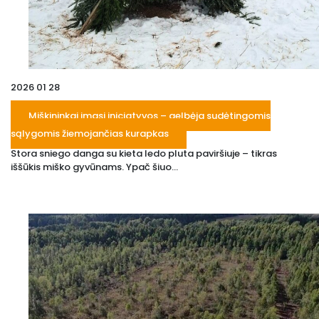
2026 01 28
Miškininkai imasi iniciatyvos – gelbėja sudėtingomis
sąlygomis žiemojančias kurapkas
Stora sniego danga su kieta ledo pluta paviršiuje – tikras
iššūkis miško gyvūnams. Ypač šiuo...