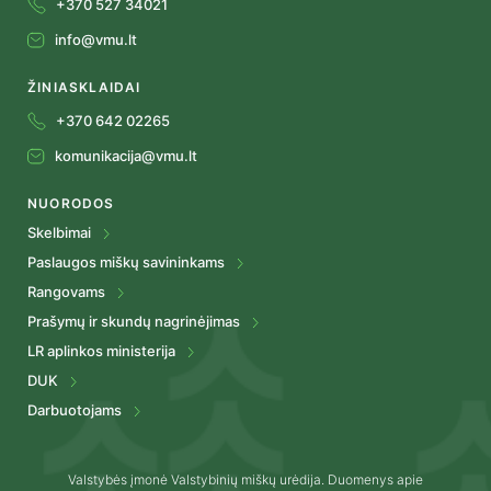
+370 527 34021
info@vmu.lt
ŽINIASKLAIDAI
+370 642 02265
komunikacija@vmu.lt
NUORODOS
Skelbimai
Paslaugos miškų savininkams
Rangovams
Prašymų ir skundų nagrinėjimas
LR aplinkos ministerija
DUK
Darbuotojams
Valstybės įmonė Valstybinių miškų urėdija. Duomenys apie