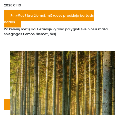
2026 01 13
Sugrįžus tikrai žiemai, miškuose prasidėjo baltasis
badas
Po kelerių metų, kai Lietuvoje vyravo palyginti švelnios ir mažai
sniegingos žiemos, šiemet į šalį...