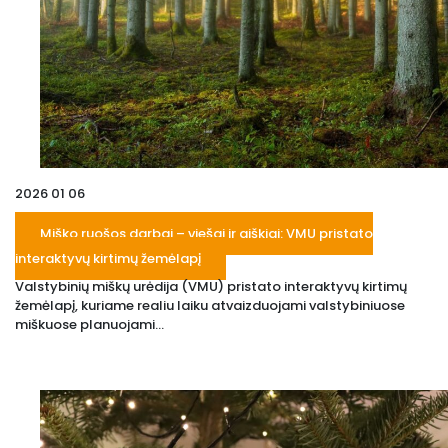
2026 01 06
Miško ruošos darbai – viešai ir aiškiai: VMU pristato
interaktyvų kirtimų žemėlapį
Valstybinių miškų urėdija (VMU) pristato interaktyvų kirtimų
žemėlapį, kuriame realiu laiku atvaizduojami valstybiniuose
miškuose planuojami...