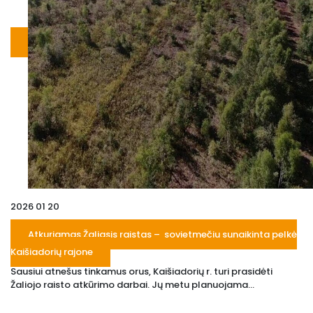
2026 01 20
Atkuriamas Žaliasis raistas – sovietmečiu sunaikinta pelkė
Kaišiadorių rajone
Sausiui atnešus tinkamus orus, Kaišiadorių r. turi prasidėti
Žaliojo raisto atkūrimo darbai. Jų metu planuojama...