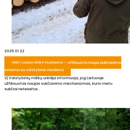
2025 01 22
VMU ragina išlikti budriems – užfiksuota nauja sukčiavimo
schema su valstybine mediena
VĮ Valstybinių miškų urėdija informuoja, jog Lietuvoje
užfiksuotas naujas sukčiavimo mechanizmas, kurio metu
sukčiai neteisėtai...