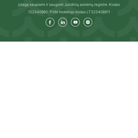
įstagą kaupiami ir saugomi Juridinių asmenų registre. Kodas
132340880. PVM mokėtojo kodas LT323408811