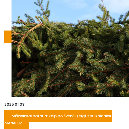
2025 01 03
Miškininkai pataria: kaip po švenčių elgtis su kalėdiniu
medeliu?