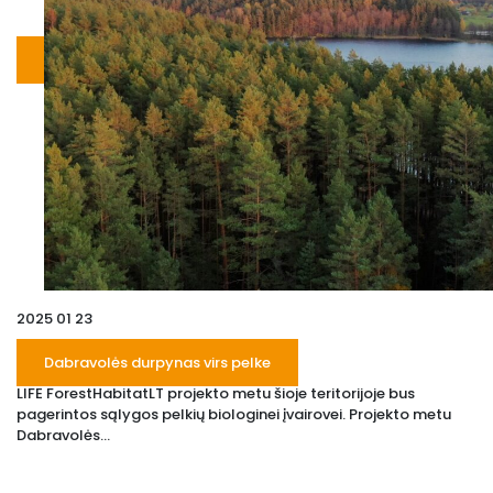
2025 01 23
Dabravolės durpynas virs pelke
LIFE ForestHabitatLT projekto metu šioje teritorijoje bus
pagerintos sąlygos pelkių biologinei įvairovei. Projekto metu
Dabravolės...