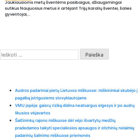
Jaukiausioms metų šventėms pasibaigus, džiaugsmingai
sutikus Naujuosius metus ir artėjant Trijų karalių šventei, šalies
gyventojai,...
Search
Ieškoti:
Recent Posts
Audros padariniai pietų Lietuvos miškuose: miškininkai skubėjo į
pagalbą įstrigusiems stovyklautojams
VMU įspėja: gaisrų riziką didina neatsargus elgesys ir po audrų
likusios vėjavartos
Šalčininkų rajono miškuose dėl vėjo išvartytų medžių
pradedamos taikyti specialiosios apsaugos ir stichinių nelaimių
padarinių šalinimo miškuose priemonės