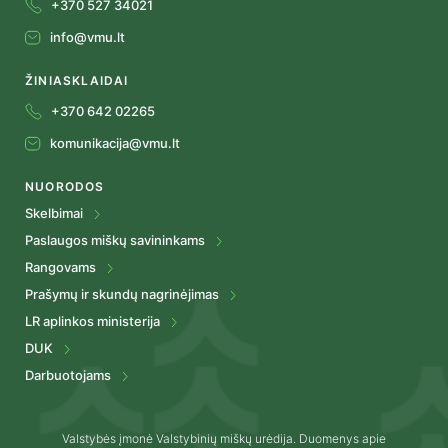
+370 527 34021
info@vmu.lt
ŽINIASKLAIDAI
+370 642 02265
komunikacija@vmu.lt
NUORODOS
Skelbimai
Paslaugos miškų savininkams
Rangovams
Prašymų ir skundų nagrinėjimas
LR aplinkos ministerija
DUK
Darbuotojams
Valstybės įmonė Valstybinių miškų urėdija. Duomenys apie