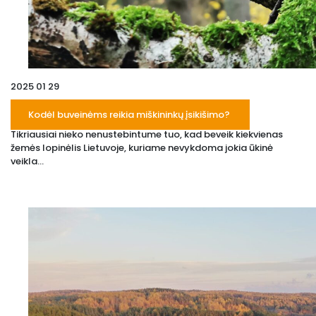
2025 01 29
Kodėl buveinėms reikia miškininkų įsikišimo?
Tikriausiai nieko nenustebintume tuo, kad beveik kiekvienas
žemės lopinėlis Lietuvoje, kuriame nevykdoma jokia ūkinė
veikla...