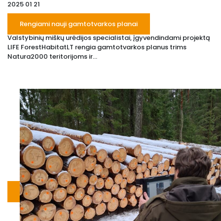
2025 01 21
Rengiami nauji gamtotvarkos planai
Valstybinių miškų urėdijos specialistai, įgyvendindami projektą
LIFE ForestHabitatLT rengia gamtotvarkos planus trims
Natura2000 teritorijoms ir...