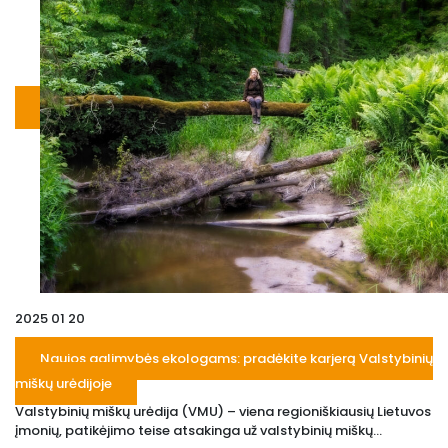
2025 01 20
Naujos galimybės ekologams: pradėkite karjerą Valstybinių
miškų urėdijoje
Valstybinių miškų urėdija (VMU) – viena regioniškiausių Lietuvos
įmonių, patikėjimo teise atsakinga už valstybinių miškų...