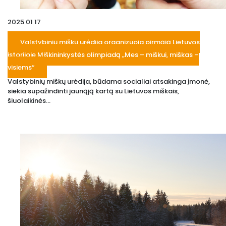
2025 01 17
Valstybinių miškų urėdija organizuoja pirmąją Lietuvos
istorijoje Miškininkystės olimpiadą „Mes – miškui, miškas –
visiems“
Valstybinių miškų urėdija, būdama socialiai atsakinga įmonė,
siekia supažindinti jaunąją kartą su Lietuvos miškais,
šiuolaikinės...