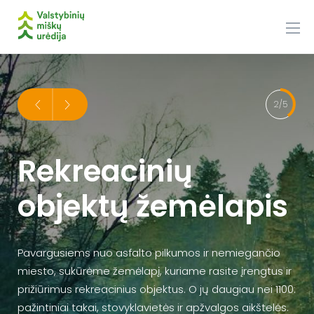
Skip
to
content
2/5
Rekreacinių
objektų žemėlapis
Pavargusiems nuo asfalto pilkumos ir nemiegančio
miesto, sukūrėme žemėlapį, kuriame rasite įrengtus ir
prižiūrimus rekreacinius objektus. O jų daugiau nei 1100:
pažintiniai takai, stovyklavietės ir apžvalgos aikštelės.