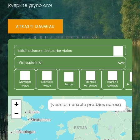
Įkvėpkite gryno oro!
ATRASTI DAUGIAU
Apžvalgos
Atokvėpio
Pažintiniai
Pažintinis
Parkas
Poilsiaviet
vietos
vietos
kompleksai
objektas
+
−