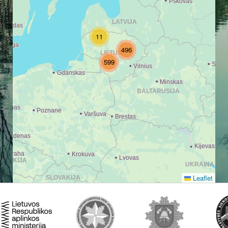
11
496
599
Leaflet