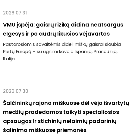
2026 07 31
VMU įspėja: gaisrų riziką didina neatsargus
elgesys ir po audrų likusios vėjavartos
Pastarosiomis savaitėmis dideli miškų gaisrai siaubia
Pietų Europą – su ugnimi kovoja Ispanija, Prancūzija,
Italija...
2026 07 30
Šalčininkų rajono miškuose dėl vėjo išvartytų
medžių pradedamos taikyti specialiosios
apsaugos ir stichinių nelaimių padarinių
šalinimo miškuose priemonės