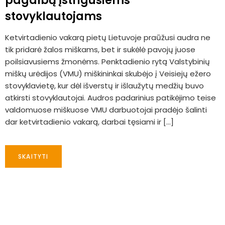
pagalbą įstrigusiems
stovyklautojams
Ketvirtadienio vakarą pietų Lietuvoje praūžusi audra ne
tik pridarė žalos miškams, bet ir sukėlė pavojų juose
poilsiavusiems žmonėms. Penktadienio rytą Valstybinių
miškų urėdijos (VMU) miškininkai skubėjo į Veisiejų ežero
stovyklavietę, kur dėl išverstų ir išlaužytų medžių buvo
atkirsti stovyklautojai. Audros padarinius patikėjimo teise
valdomuose miškuose VMU darbuotojai pradėjo šalinti
dar ketvirtadienio vakarą, darbai tęsiami ir […]
SKAITYTI