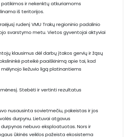
kai patikimos ir nekenktų atkuriamoms
nama iš teritorijos.
aėjusį rudenį VMU Trakų regioninio padalinio
šojo svarstymo metu. Vietos gyventojai aktyviai
.
ntojų klausimus dėl darbų įtakos gervių ir žąsų
slininkė pateikė paaiškinimą apie tai, kad
mėlynojo liežuvio ligą platinantiems
 mėnesį. Stebėti ir vertinti rezultatus
 buvo nusausinta sovietmečiu, pakeistas ir jos
volės durpynu. Lietuvai atgavus
 durpynas nebuvo eksploatuotas. Nors ir
gaus ūkinės veiklos pažeista ekosistema