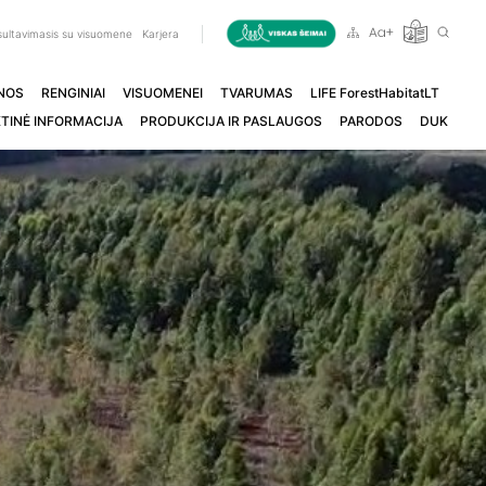
ultavimasis su visuomene
Karjera
NOS
RENGINIAI
VISUOMENEI
TVARUMAS
LIFE ForestHabitatLT
TINĖ INFORMACIJA
PRODUKCIJA IR PASLAUGOS
PARODOS
DUK