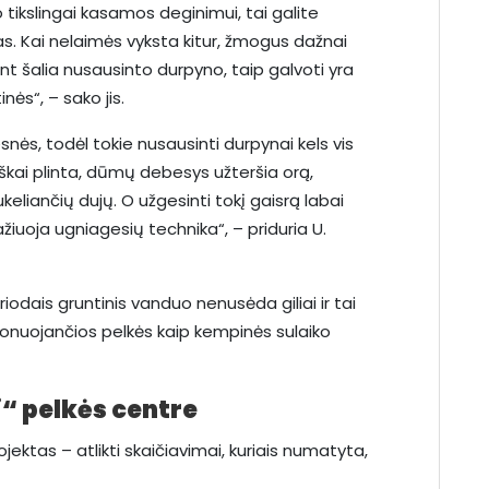
 tikslingai kasamos deginimui, tai galite
s. Kai nelaimės vyksta kitur, žmogus dažnai
nt šalia nusausinto durpyno, taip galvoti yra
nės“, – sako jis.
snės, todėl tokie nusausinti durpynai kels vis
škai plinta, dūmų debesys užteršia orą,
 sukeliančių dujų. O užgesinti tokį gaisrą labai
žiuoja ugniagesių technika“, – priduria U.
iodais gruntinis vanduo nenusėda giliai ir tai
ionuojančios pelkės kaip kempinės sulaiko
“ pelkės centre
jektas – atlikti skaičiavimai, kuriais numatyta,