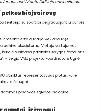
s fondas bei Vytauto Didžiojo universitetas.
i pelkės bioįvairovę
a teritorija su sparčiai degraduojančiu durpės
das ir menkaverte augalija kiek apaugęs
a pelkine ekosistema. Vietoje vartojamas
ijai, kurioje susidarys palankios sąlygos formuotis
a“, – teigia VMU projektų koordinatorė Ugnė
VMU atrinktus reprezentatyvius plotus, kurie
vairovei išsaugoti.
sudaromos palankios sąlygos biologinei
r gamtai, ir žmogui