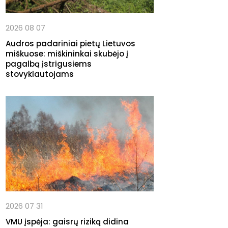
2026 08 07
Audros padariniai pietų Lietuvos
miškuose: miškininkai skubėjo į
pagalbą įstrigusiems
stovyklautojams
2026 07 31
VMU įspėja: gaisrų riziką didina