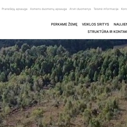
Pranešėjų apsauga
Asmens duomenų apsauga
Atviri duomenys
Teisinė informacija
Kons
PERKAME ŽEMĘ
VEIKLOS SRITYS
NAUJIE
STRUKTŪRA IR KONTAK