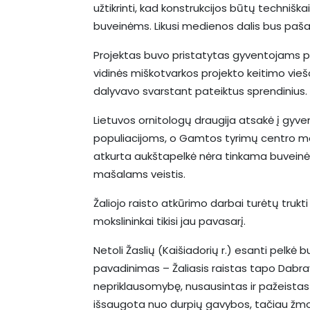
užtikrinti, kad konstrukcijos būtų techniš
buveinėms. Likusi medienos dalis bus pašali
Projektas buvo pristatytas gyventojams pr
vidinės miškotvarkos projekto keitimo vie
dalyvavo svarstant pateiktus sprendinius
Lietuvos ornitologų draugija atsakė į gyve
populiacijoms, o Gamtos tyrimų centro mok
atkurta aukštapelkė nėra tinkama buveinė 
mašalams veistis.
Žaliojo raisto atkūrimo darbai turėtų trukti
mokslininkai tikisi jau pavasarį.
Netoli Žaslių (Kaišiadorių r.) esanti pelkė
pavadinimas – Žaliasis raistas tapo Dabra
nepriklausomybę, nusausintas ir pažeistas
išsaugota nuo durpių gavybos, tačiau žmo