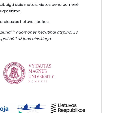
užbaigti šiais metais, vietos bendruomenė
sugrąžinimo.
varbiausias Lietuvos pelkes.
požiūriai ir nuomonės nebūtinai atspindi ES
ali būti už juos atsakinga.