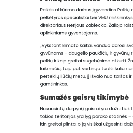
Pelkės atkūrimo darbus įgyvendins Pelkių 
pelkėtyros specialistai bei VMU miškininky
direktoriaus Nerijaus Zableckio, Žaliojo rai
aplinkiniams gyventojams.
„Vykstant klimato kaitai, vanduo darosi sva
gyvūnams – daugelio paukščių ir gyvūnų rūš
pelkių ir kaip greitai sugebėsime atkurti
laikmečiu, taip pat vertinga turėti šalia 
perteklių liūčių metu, jį išvalo nuo taršos 
gamtininkas.
Sumažės gaisrų tikimybė
Nusausintų durpynų gaisrai yra dažni tiek Li
tokios teritorijos yra lyg parako statinės –
itin greitai plinta, o ją visiškai užgesinti d