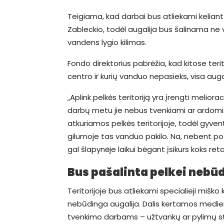
Teigiama, kad darbai bus atliekami kelian
Zableckio, todėl augalija bus šalinama ne v
vandens lygio kilimas.
Fondo direktorius pabrėžia, kad kitose terit
centro ir kurių vanduo nepasieks, visa augal
„Aplink pelkės teritoriją yra įrengti meliora
darbų metu jie nebus tvenkiami ar ardomi
atkuriamos pelkės teritorijoje, todėl gyven
gilumoje tas vanduo pakilo. Na, nebent po k
gal šlapynėje laikui bėgant įsikurs koks ret
Bus pašalinta pelkei nebū
Teritorijoje bus atliekami specialieji miško
nebūdinga augalija. Dalis kertamos medi
tvenkimo darbams – užtvankų ar pylimų stab