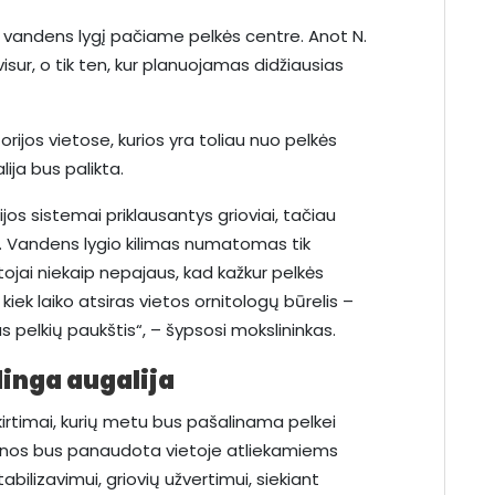
t vandens lygį pačiame pelkės centre. Anot N.
isur, o tik ten, kur planuojamas didžiausias
orijos vietose, kurios yra toliau nuo pelkės
ija bus palikta.
cijos sistemai priklausantys grioviai, tačiau
. Vandens lygio kilimas numatomas tik
tojai niekaip nepajaus, kad kažkur pelkės
iek laiko atsiras vietos ornitologų būrelis –
as pelkių paukštis“, – šypsosi mokslininkas.
dinga augalija
 kirtimai, kurių metu bus pašalinama pelkei
enos bus panaudota vietoje atliekamiems
ilizavimui, griovių užvertimui, siekiant