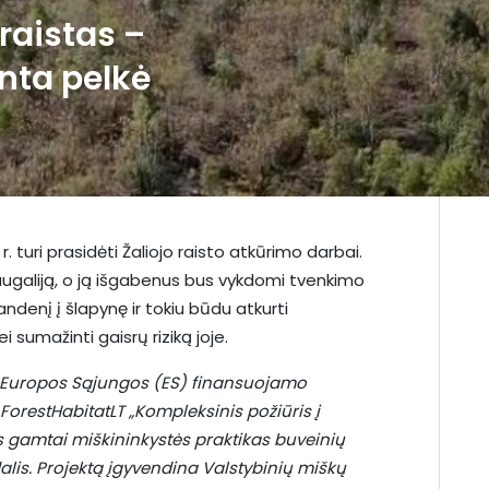
raistas –
nta pelkė
. turi prasidėti Žaliojo raisto atkūrimo darbai.
ugaliją, o ją išgabenus bus vykdomi tvenkimo
andenį į šlapynę ir tokiu būdu atkurti
sumažinti gaisrų riziką joje.
 Europos Sąjungos (ES) finansuojamo
 ForestHabitatLT „Kompleksinis požiūris į
 gamtai miškininkystės praktikas buveinių
dalis. Projektą įgyvendina Valstybinių miškų