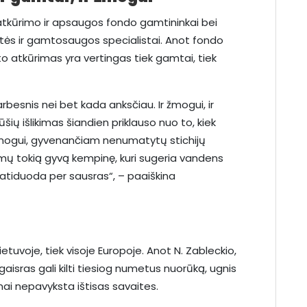
atkūrimo ir apsaugos fondo gamtininkai bei
stės ir gamtosaugos specialistai. Anot fondo
sto atkūrimas yra vertingas tiek gamtai, tiek
rbesnis nei bet kada anksčiau. Ir žmogui, ir
ių išlikimas šiandien priklauso nuo to, kiek
. Žmogui, gyvenančiam nenumatytų stichijų
namų tokią gyvą kempinę, kuri sugeria vandens
ir atiduoda per sausras“, – paaiškina
etuvoje, tiek visoje Europoje. Anot N. Zableckio,
 gaisras gali kilti tiesiog numetus nuorūką, ugnis
ažnai nepavyksta ištisas savaites.