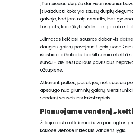
„Tamsiosios durpės dar visai neseniai buvo
įsivaizduoti, koks yra sausų durpių deguma
galvoja, kad jam taip nenutiks, bet gyvena
tas pats, kas rūkyti, sėdint ant parako stati
„Klimatas keičiasi, sausros dabar vis dažne
daugiau gaisrų pavojaus. Ugnis juose žaibi
išsiskiria didžiuliai kiekiai šiltnamio efektą
sunku – dėl nestabilaus paviršiaus neprava
Užtupienė.
Atkuriant pelkes, pasak jos, net sausais per
apsaugo nuo giluminių gaisrų. Gerai funkc
vandenį sausaisiais laikotarpiais.
Planuojama vandenį „kelti
Žaliojo raisto atkūrimui buvo parengtas pro
kokiose vietose ir kiek kils vandens lygis.