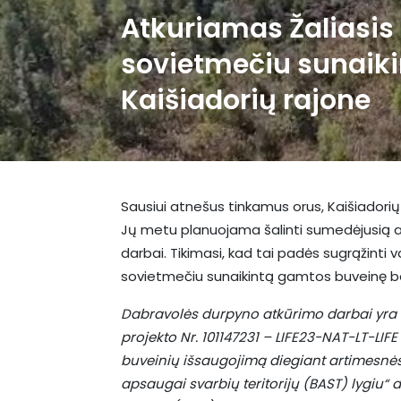
Atkuriamas Žaliasis 
sovietmečiu sunaiki
Kaišiadorių rajone
Sausiui atnešus tinkamus orus, Kaišiadorių r
Jų metu planuojama šalinti sumedėjusią a
darbai. Tikimasi, kad tai padės sugrąžinti v
sovietmečiu sunaikintą gamtos buveinę bei 
Dabravolės durpyno atkūrimo darbai yra
projekto Nr. 101147231 – LIFE23-NAT-LT-LIFE
buveinių išsaugojimą diegiant artimesnės
apsaugai svarbių teritorijų (BAST) lygiu“ 