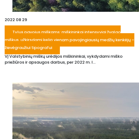
2022 08 29
Tylus pavojus miškams: miškininkai intensyviai žvalgo
miškus, užkirsdami kelią vienam pavojingiausių medžių kenkėjų –
žievėgraužiui tipografui
VĮ Valstybinių miškų urėdijos miškininkai, vykdydami miško
priežiūros ir apsaugos darbus, per 2022 m. I...