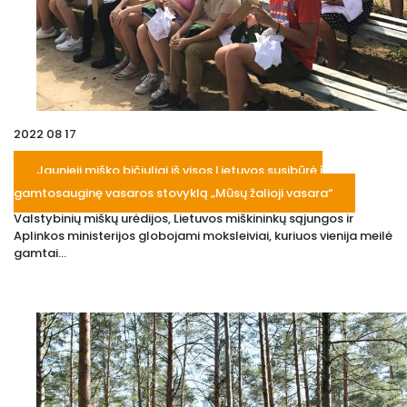
2022 08 17
Jaunieji miško bičiuliai iš visos Lietuvos susibūrė į
gamtosauginę vasaros stovyklą „Mūsų žalioji vasara“
Valstybinių miškų urėdijos, Lietuvos miškininkų sąjungos ir
Aplinkos ministerijos globojami moksleiviai, kuriuos vienija meilė
gamtai...