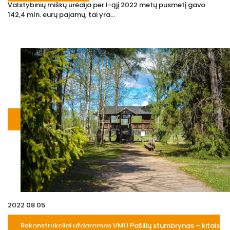
Valstybinių miškų urėdija per I-ąjį 2022 metų pusmetį gavo
142,4 mln. eurų pajamų, tai yra...
2022 08 05
Rekonstrukcijai uždaromas VMU Pašilių stumbrynas – kitais