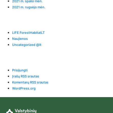
2021 m. spalio mėn.
2021 m. rugsėjo mėn.
Categories
LIFE ForestHabitatLT
Naujienos
Uncategorized @lt
Meta
Prisijungti
Įrašų RSS srautas
Komentarų RSS srautas
WordPress.org