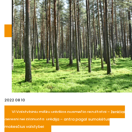
2022 08 10
VĮ Valstybinių miškų urėdijos pusmečio rezultatai – ženkliai
geresni nei planuota, urėdija – antra pagal sumokėtus
mokesčius valstybei