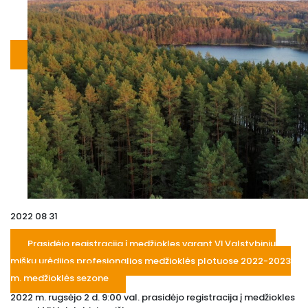
2022 08 31
Prasidėjo registracija į medžiokles varant VĮ Valstybinių
miškų urėdijos profesionalios medžioklės plotuose 2022-2023
m. medžioklės sezone
2022 m. rugsėjo 2 d. 9:00 val. prasidėjo registracija į medžiokles