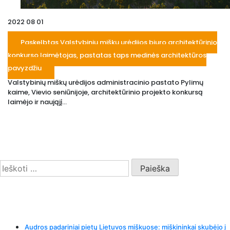
2022 08 01
Paskelbtas Valstybinių miškų urėdijos biuro architektūrinio
konkurso laimėtojas, pastatas taps medinės architektūros
pavyzdžiu
Valstybinių miškų urėdijos administracinio pastato Pylimų
kaime, Vievio seniūnijoje, architektūrinio projekto konkursą
laimėjo ir naująjį...
Search
Ieškoti:
Recent Posts
Audros padariniai pietų Lietuvos miškuose: miškininkai skubėjo į