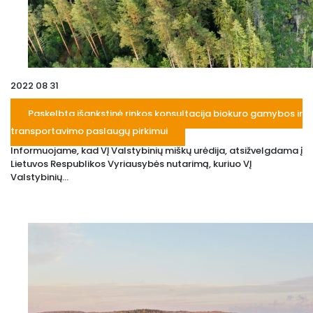
2022 08 31
Paskelbta išankstinė rinkos konsultacija biokuro gamybos ir
transportavimo paslaugų pirkimui
Informuojame, kad VĮ Valstybinių miškų urėdija, atsižvelgdama į
Lietuvos Respublikos Vyriausybės nutarimą, kuriuo VĮ
Valstybinių...