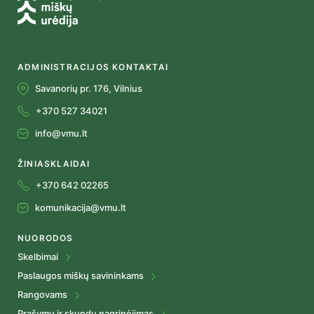
ADMINISTRACIJOS KONTAKTAI
Savanorių pr. 176, Vilnius
+370 527 34021
info@vmu.lt
ŽINIASKLAIDAI
+370 642 02265
komunikacija@vmu.lt
NUORODOS
Skelbimai
Paslaugos miškų savininkams
Rangovams
Prašymų ir skundų nagrinėjimas