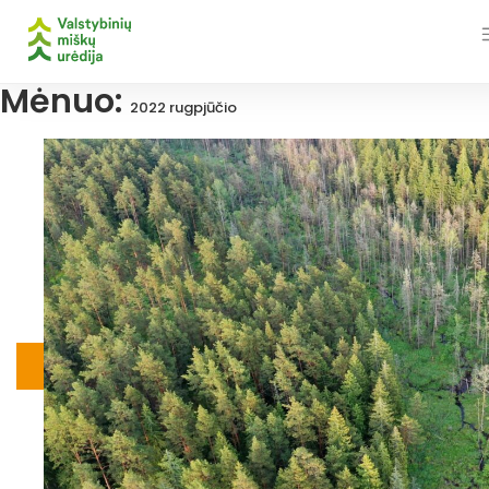
Skip
to
content
Mėnuo:
2022 rugpjūčio