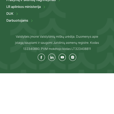
LR aplinkos ministerija
DUK
Darbuotojams
Valstybės įmonė Valstybinių miškų urėdija. Duomenys apie
įstagą kaupiami ir saugomi Juridinių asmenų registre. Kodas
132340880. PVM mokėtojo kodas LT323408811