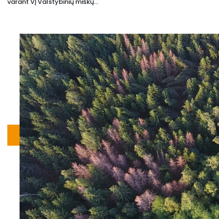
varant VĮ Valstybinių miškų...