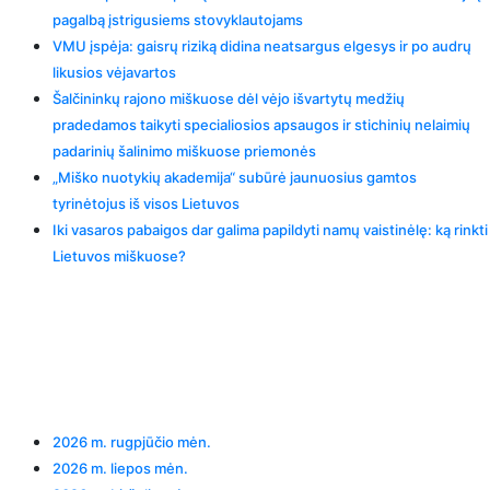
pagalbą įstrigusiems stovyklautojams
VMU įspėja: gaisrų riziką didina neatsargus elgesys ir po audrų
likusios vėjavartos
Šalčininkų rajono miškuose dėl vėjo išvartytų medžių
pradedamos taikyti specialiosios apsaugos ir stichinių nelaimių
padarinių šalinimo miškuose priemonės
„Miško nuotykių akademija“ subūrė jaunuosius gamtos
tyrinėtojus iš visos Lietuvos
Iki vasaros pabaigos dar galima papildyti namų vaistinėlę: ką rinkti
Lietuvos miškuose?
Recent Comments
Archives
2026 m. rugpjūčio mėn.
2026 m. liepos mėn.