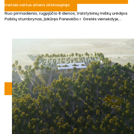
metais vartus atvers atsinaujinęs
Nuo pirmadienio, rugpjūčio 8 dienos, Valstybinių miškų urėdijos
Pašilių stumbrynas, įsikūręs Panevėžio r. Girelės viensėdyje,...