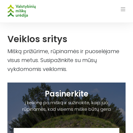
Skip
to
content
Veiklos sritys
Mišką prižiūrime, rūpinamės ir puoselėjame
visus metus. Susipažinkite su mūsų
vykdomomis veiklomis.
Pasinerkite
į kelionę po mišką ir sužinokite, kaip juo
rūpinamės, kad visiems miške būtų gera