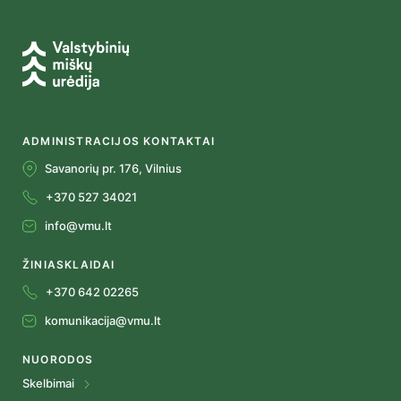
ADMINISTRACIJOS KONTAKTAI
Savanorių pr. 176, Vilnius
+370 527 34021
info@vmu.lt
ŽINIASKLAIDAI
+370 642 02265
komunikacija@vmu.lt
NUORODOS
Skelbimai