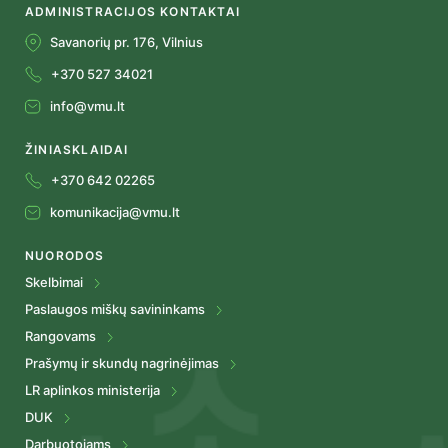
ADMINISTRACIJOS KONTAKTAI
Savanorių pr. 176, Vilnius
+370 527 34021
info@vmu.lt
ŽINIASKLAIDAI
+370 642 02265
komunikacija@vmu.lt
NUORODOS
Skelbimai
Paslaugos miškų savininkams
Rangovams
Prašymų ir skundų nagrinėjimas
LR aplinkos ministerija
DUK
Darbuotojams