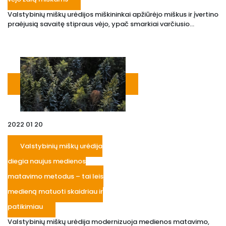
Valstybinių miškų urėdijos miškininkai apžiūrėjo miškus ir įvertino
praėjusią savaitę stipraus vėjo, ypač smarkiai varčiusio...
2022 01 20
Valstybinių miškų urėdija
diegia naujus medienos
matavimo metodus – tai leis
medieną matuoti skaidriau ir
patikimiau
Valstybinių miškų urėdija modernizuoja medienos matavimo,