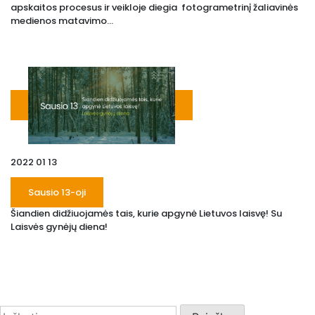
apskaitos procesus ir veikloje diegia fotogrametrinį žaliavinės
medienos matavimo...
2022 01 13
Sausio 13-oji
Šiandien didžiuojamės tais, kurie apgynė Lietuvos laisvę! Su
Laisvės gynėjų diena!
Search
Ieškoti: