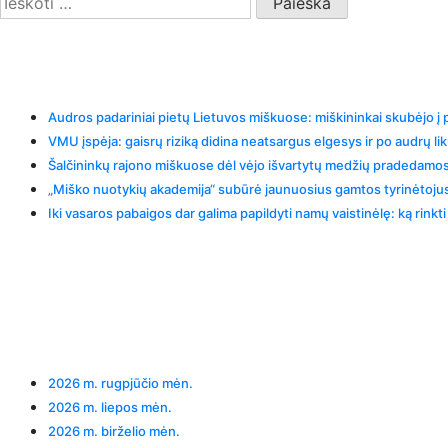
Recent Posts
Audros padariniai pietų Lietuvos miškuose: miškininkai skubėjo į
VMU įspėja: gaisrų riziką didina neatsargus elgesys ir po audrų li
Šalčininkų rajono miškuose dėl vėjo išvartytų medžių pradedamos 
„Miško nuotykių akademija“ subūrė jaunuosius gamtos tyrinėtojus
Iki vasaros pabaigos dar galima papildyti namų vaistinėlę: ką rink
Recent Comments
Archives
2026 m. rugpjūčio mėn.
2026 m. liepos mėn.
2026 m. birželio mėn.