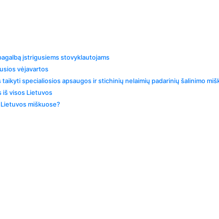
 pagalbą įstrigusiems stovyklautojams
kusios vėjavartos
taikyti specialiosios apsaugos ir stichinių nelaimių padarinių šalinimo m
 iš visos Lietuvos
ti Lietuvos miškuose?