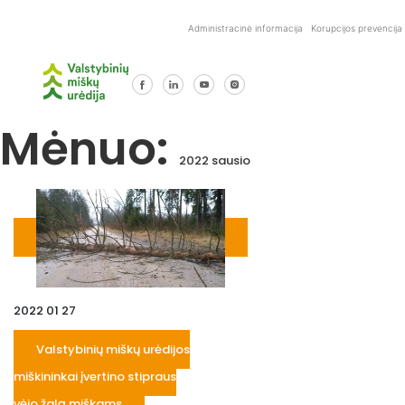
Skip
to
Administracinė informacija
Korupcijos prevencija
content
Mėnuo:
2022 sausio
2022 01 27
Valstybinių miškų urėdijos
miškininkai įvertino stipraus
vėjo žalą miškams