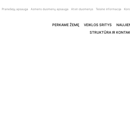
Pranešėjų apsauga
Asmens duomenų apsauga
Atviri duomenys
Teisinė informacija
Kons
PERKAME ŽEMĘ
VEIKLOS SRITYS
NAUJIE
STRUKTŪRA IR KONTAK