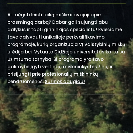
Ar mėgsti leisti laiką miške ir svajoji apie
prasmingą darbą? Dabar gali sujungti abu
dalykus ir tapti girininkijos specialistu! Kviečiame
tave dalyvauti unikalioje perkvalifikavimo
programoje, kurią organizuoja VĮ Valstybinių miškų
urėdija bei Vytauto Didžiojo universitetas kartu su
Užimtumo tarnyba. Ši programa yra tavo
galimybė įgyti vertingų miškininkystės žinių ir
prisijungti prie profesionalių miškininkų
bendruomenės.
Sužinok daugiau!