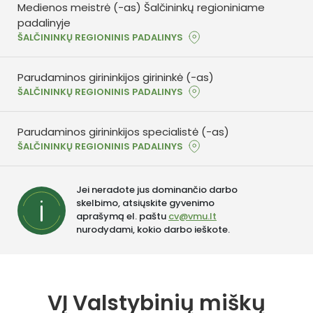
Medienos meistrė (-as) Šalčininkų regioniniame
padalinyje
ŠALČININKŲ REGIONINIS PADALINYS
Parudaminos girininkijos girininkė (-as)
ŠALČININKŲ REGIONINIS PADALINYS
Parudaminos girininkijos specialistė (-as)
ŠALČININKŲ REGIONINIS PADALINYS
Jei neradote jus dominančio darbo
skelbimo, atsiųskite gyvenimo
aprašymą el. paštu
cv@vmu.lt
nurodydami, kokio darbo ieškote.
VĮ Valstybinių miškų