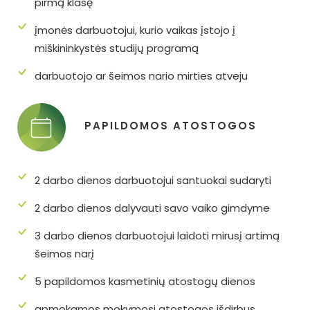
pirmą klasę
įmonės darbuotojui, kurio vaikas įstojo į
miškininkystės studijų programą
darbuotojo ar šeimos nario mirties atveju
PAPILDOMOS ATOSTOGOS
2 darbo dienos darbuotojui santuokai sudaryti
2 darbo dienos dalyvauti savo vaiko gimdyme
3 darbo dienos darbuotojui laidoti mirusį artimą
šeimos narį
5 papildomos kasmetinių atostogų dienos
apmokamos mokymosi atostogos išdirbus