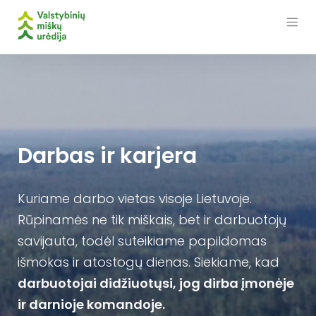
Skip
to
content
Darbas ir karjera
Kuriame darbo vietas visoje Lietuvoje.
Rūpinamės ne tik miškais, bet ir darbuotojų
savijauta, todėl suteikiame papildomas
išmokas ir atostogų dienas. Siekiame, kad
darbuotojai didžiuotųsi, jog dirba įmonėje
ir darnioje komandoje.