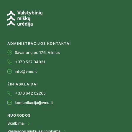
ADMINISTRACIJOS KONTAKTAI
Savanorių pr. 176, Vilnius
+370 527 34021
info@vmu.lt
ŽINIASKLAIDAI
+370 642 02265
komunikacija@vmu.lt
NUORODOS
Skelbimai
Paslaugos miškų savininkams