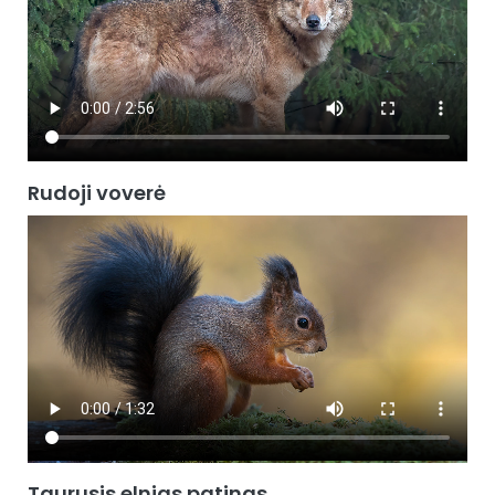
Rudoji voverė
Taurusis elnias patinas