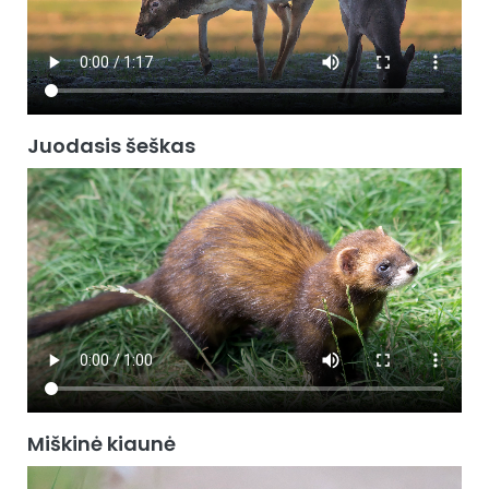
Juodasis šeškas
Miškinė kiaunė