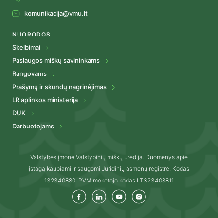
komunikacija@vmu.lt
NUORODOS
Skelbimai
Paslaugos miškų savininkams
Rangovams
Prašymų ir skundų nagrinėjimas
LR aplinkos ministerija
DUK
Darbuotojams
Valstybės įmonė Valstybinių miškų urėdija. Duomenys apie
įstagą kaupiami ir saugomi Juridinių asmenų registre. Kodas
132340880. PVM mokėtojo kodas LT323408811