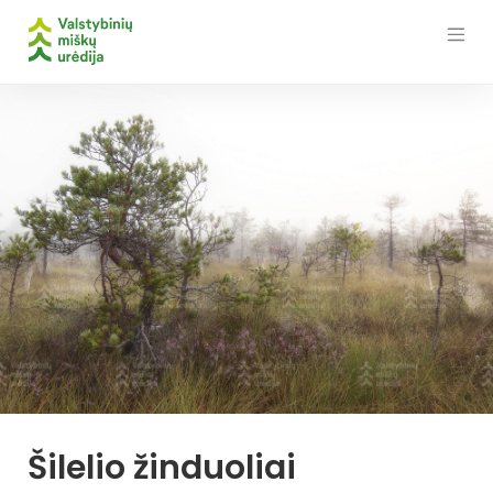
Skip
to
content
Šilelio žinduoliai