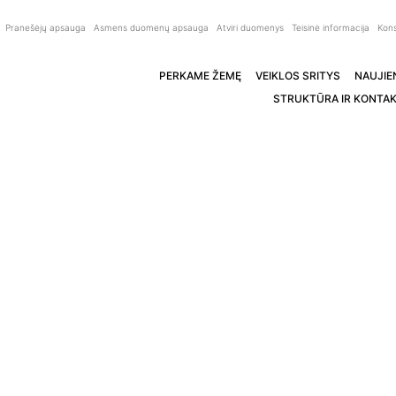
Pranešėjų apsauga
Asmens duomenų apsauga
Atviri duomenys
Teisinė informacija
Kons
PERKAME ŽEMĘ
VEIKLOS SRITYS
NAUJIE
STRUKTŪRA IR KONTAK