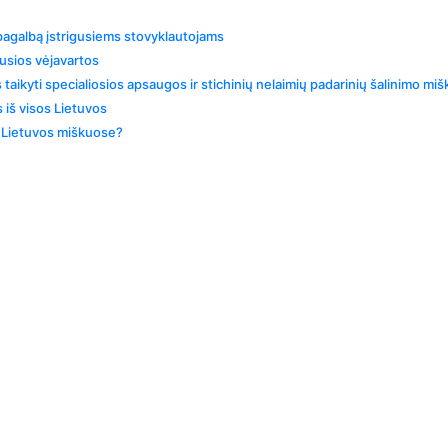
 pagalbą įstrigusiems stovyklautojams
kusios vėjavartos
taikyti specialiosios apsaugos ir stichinių nelaimių padarinių šalinimo m
 iš visos Lietuvos
ti Lietuvos miškuose?