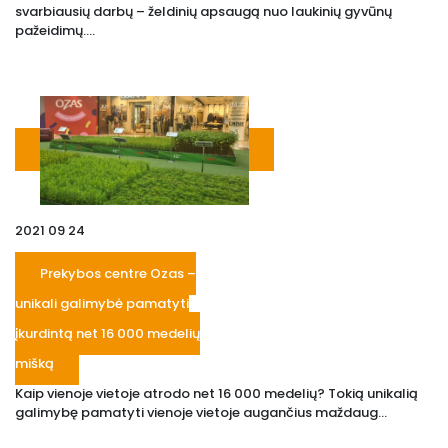
svarbiausių darbų – želdinių apsaugą nuo laukinių gyvūnų
pažeidimų....
2021 09 24
Prekybos centre Ozas –
unikali galimybė pamatyti
įkurdintą net 16 000 medelių
mišką
Kaip vienoje vietoje atrodo net 16 000 medelių? Tokią unikalią
galimybę pamatyti vienoje vietoje augančius maždaug...