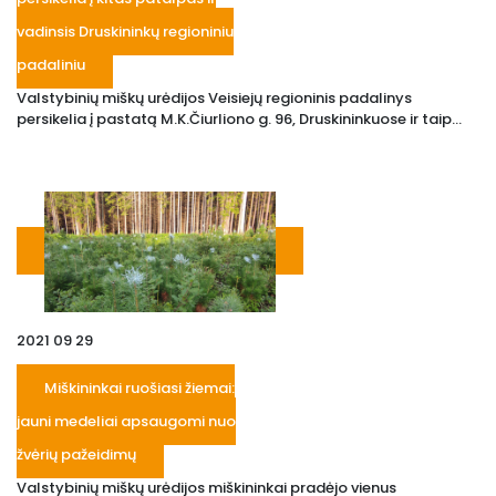
vadinsis Druskininkų regioniniu
padaliniu
Valstybinių miškų urėdijos Veisiejų regioninis padalinys
persikelia į pastatą M.K.Čiurliono g. 96, Druskininkuose ir taip...
2021 09 29
Miškininkai ruošiasi žiemai:
jauni medeliai apsaugomi nuo
žvėrių pažeidimų
Valstybinių miškų urėdijos miškininkai pradėjo vienus