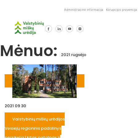
Skip
to
Administracinė informacija
Korupcijos prevencija
content
Mėnuo:
2021 rugsėjo
2021 09 30
Valstybinių miškų urėdijos
Veisiejų regioninis padalinys
persikelia į kitas patalpas ir