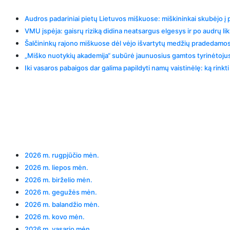
Audros padariniai pietų Lietuvos miškuose: miškininkai skubėjo į
VMU įspėja: gaisrų riziką didina neatsargus elgesys ir po audrų li
Šalčininkų rajono miškuose dėl vėjo išvartytų medžių pradedamos 
„Miško nuotykių akademija“ subūrė jaunuosius gamtos tyrinėtojus
Iki vasaros pabaigos dar galima papildyti namų vaistinėlę: ką rink
Recent Comments
Archives
2026 m. rugpjūčio mėn.
2026 m. liepos mėn.
2026 m. birželio mėn.
2026 m. gegužės mėn.
2026 m. balandžio mėn.
2026 m. kovo mėn.
2026 m. vasario mėn.