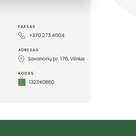
FAKSAS
+370 273 4004
ADRESAS
Savanorių pr. 176, Vilnius
S
KODAS
132340880