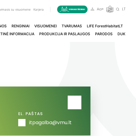
LT
vimasis su visuomene
Karjera
NOS
RENGINIAI
VISUOMENEI
TVARUMAS
LIFE ForestHabitatLT
TINĖ INFORMACIJA
PRODUKCIJA IR PASLAUGOS
PARODOS
DUK
EL. PAŠTAS
itpagalba@vmu.lt