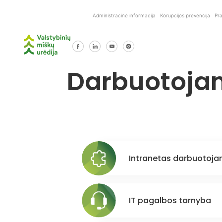
Skip
to
Administracinė informacija
Korupcijos prevencija
Pr
content
Darbuotoja
Intranetas darbuotoj
IT pagalbos tarnyba