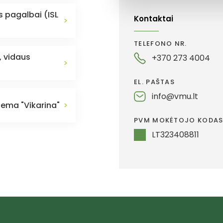
s pagalbai (ISL
Kontaktai
>
TELEFONO NR.
, vidaus
+370 273 4004
>
EL. PAŠTAS
info@vmu.lt
tema "Vikarina"
>
PVM MOKĖTOJO KODA
LT323408811