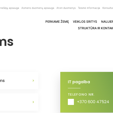
anešėjų apsauga
Asmens duomenų apsauga
Atviri duomenys
Teisinė informacija
Konsulta
PERKAME ŽEMĘ
VEIKLOS SRITYS
NAUJIE
STRUKTŪRA IR KONTAK
ms
ams
>
IT pagalba
TELEFONO NR.
+370 600 47524
>