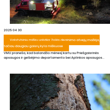
2025 04 30
Valstybinių miškų urėdija: žolės deginimo atvejų mažėja,
tačiau daugiau gaisrų kyla miškuose
VMU praneša, kad balandžio mėnesį kartu su Priešgaisrinės
apsaugos ir gelbėjimo departamento bei Aplinkos apsaugos...