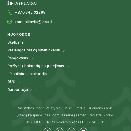
ŽINIASKLAIDAI
+370 642 02265
komunikacija@vmu.lt
NUORODOS
Skelbimai
Paslaugos miškų savininkams
Rangovams
Prašymų ir skundų nagrinėjimas
LR aplinkos ministerija
DUK
Darbuotojams
Valstybės įmonė Valstybinių miškų urėdija. Duomenys apie
įstagą kaupiami ir saugomi Juridinių asmenų registre. Kodas
132340880. PVM mokėtojo kodas LT323408811