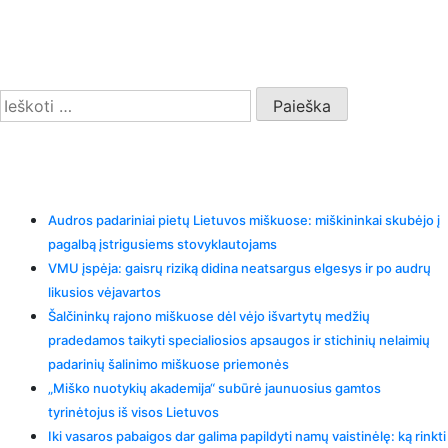
Search
Ieškoti:
Recent Posts
Audros padariniai pietų Lietuvos miškuose: miškininkai skubėjo į
pagalbą įstrigusiems stovyklautojams
VMU įspėja: gaisrų riziką didina neatsargus elgesys ir po audrų
likusios vėjavartos
Šalčininkų rajono miškuose dėl vėjo išvartytų medžių
pradedamos taikyti specialiosios apsaugos ir stichinių nelaimių
padarinių šalinimo miškuose priemonės
„Miško nuotykių akademija“ subūrė jaunuosius gamtos
tyrinėtojus iš visos Lietuvos
Iki vasaros pabaigos dar galima papildyti namų vaistinėlę: ką rinkti