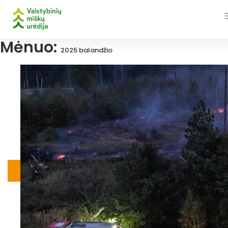
Skip
to
content
Mėnuo:
2025 balandžio