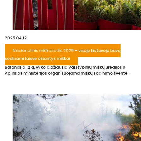
2025 04 12
Nacionalinis miškasodis 2025 – visoje Lietuvoje buvo
sodinami laisve ošiantys miškai
Balandžio 12 d. vyko didžiausia Valstybinių miškų urėdijos ir
Aplinkos ministerijos organizuojama miškų sodinimo šventė...