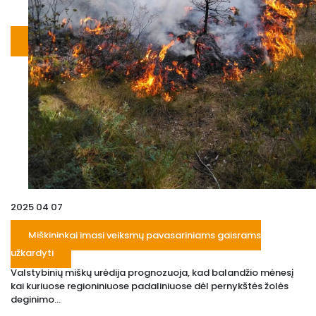
2025 04 07
Miškininkai imasi veiksmų pavasariniams gaisrams
užkardyti
Valstybinių miškų urėdija prognozuoja, kad balandžio mėnesį
kai kuriuose regioniniuose padaliniuose dėl pernykštės žolės
deginimo...