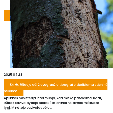
2025 04 23
Kazlų Rūdoje dėl žievėgraužio tipografo skelbiama stichinė
nelaimė
Aplinkos ministerija informuoja, kad miško pažeidimai Kazlų
Rūdos savivaldybėje pasiekė stichinės nelaimės miškuose
lygį. Minėtoje savivaldybėje...