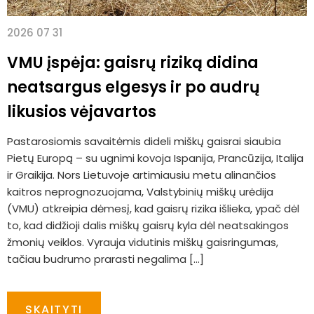
2026 07 31
VMU įspėja: gaisrų riziką didina
neatsargus elgesys ir po audrų
likusios vėjavartos
Pastarosiomis savaitėmis dideli miškų gaisrai siaubia
Pietų Europą – su ugnimi kovoja Ispanija, Prancūzija, Italija
ir Graikija. Nors Lietuvoje artimiausiu metu alinančios
kaitros neprognozuojama, Valstybinių miškų urėdija
(VMU) atkreipia dėmesį, kad gaisrų rizika išlieka, ypač dėl
to, kad didžioji dalis miškų gaisrų kyla dėl neatsakingos
žmonių veiklos. Vyrauja vidutinis miškų gaisringumas,
tačiau budrumo prarasti negalima […]
SKAITYTI