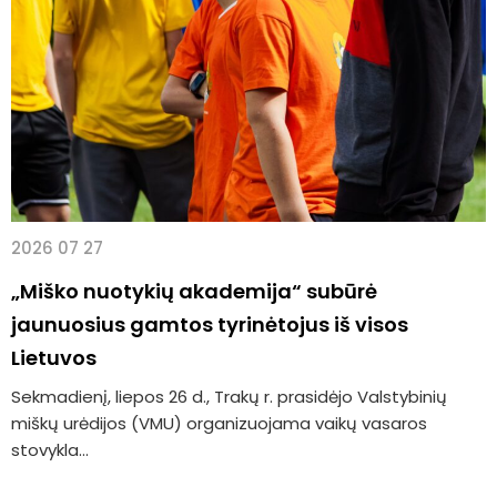
2026 07 27
„Miško nuotykių akademija“ subūrė
jaunuosius gamtos tyrinėtojus iš visos
Lietuvos
Sekmadienį, liepos 26 d., Trakų r. prasidėjo Valstybinių
miškų urėdijos (VMU) organizuojama vaikų vasaros
stovykla...