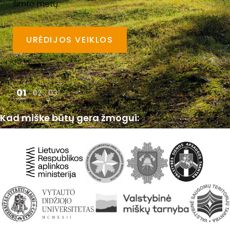
šimto metų.
URĖDIJOS VEIKLOS
01
02
03
Kad miške būtų gera žmogui:
Kad miškas prisidėtų prie šalies ekonomikos:
Kad miškas būtų išsaugotas ateities kartoms: