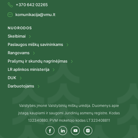
+370 642 02265
komunikacija@vmu.lt
NUORODOS
Skelbimai
Paslaugos miškų savininkams
Rangovams
Prašymų ir skundų nagrinėjimas
LR aplinkos ministerija
DUK
Darbuotojams
Valstybės įmonė Valstybinių miškų urėdija. Duomenys apie
įstagą kaupiami ir saugomi Juridinių asmenų registre. Kodas
132340880. PVM mokėtojo kodas LT323408811