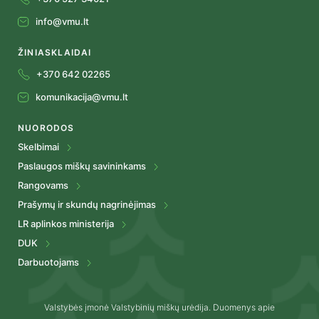
info@vmu.lt
ŽINIASKLAIDAI
+370 642 02265
komunikacija@vmu.lt
NUORODOS
Skelbimai
Paslaugos miškų savininkams
Rangovams
Prašymų ir skundų nagrinėjimas
LR aplinkos ministerija
DUK
Darbuotojams
Valstybės įmonė Valstybinių miškų urėdija. Duomenys apie