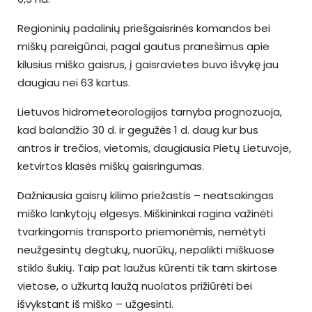
Regioninių padalinių priešgaisrinės komandos bei
miškų pareigūnai, pagal gautus pranešimus apie
kilusius miško gaisrus, į gaisravietes buvo išvykę jau
daugiau nei 63 kartus.
Lietuvos hidrometeorologijos tarnyba prognozuoja,
kad balandžio 30 d. ir gegužės 1 d. daug kur bus
antros ir trečios, vietomis, daugiausia Pietų Lietuvoje,
ketvirtos klasės miškų gaisringumas.
Dažniausia gaisrų kilimo priežastis – neatsakingas
miško lankytojų elgesys. Miškininkai ragina važinėti
tvarkingomis transporto priemonėmis, nemėtyti
neužgesintų degtukų, nuorūkų, nepalikti miškuose
stiklo šukių. Taip pat laužus kūrenti tik tam skirtose
vietose, o užkurtą laužą nuolatos prižiūrėti bei
išvykstant iš miško – užgesinti.