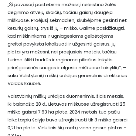
„Šį pavasarį pastebime mažesnį neleistino žolės
deginimo atvejų skaičių, tačiau gaisrų daugėja
miškuose. Praėjusį sekmadienį skubėjome gesinti net
keturių gaisrų, trys iš jų – miško. Galime pasidžiaugti,
kad miškininkams ir ugniagesiams gelbėtojams
greitai pavyksta lokalizuoti ir užgesinti gaisrus, jų
plotai yra mažesni, nei praėjusiais metais, tačiau
turime išlikti budrūs ir raginame piliečius laikytis
priešgaisrinės saugos ir elgesio miškuose taisyklių“, –
sako Valstybinių miškų urėdijos generalinis direktorius
Valdas Kaubrė.
Valstybinių miškų urėdijos duomenimis, šiais metais,
iki balandžio 28 d., Lietuvos miškuose užregistruoti 25
miško gaisrai 7,63 ha plote. 2024 metais tuo pačiu
laikotarpiu šalyje buvo užregistruoti tik 3 miško gaisrai
0,21 ha plote. Vidutinis šių metų vieno gaisro plotas –
0,3 ha.