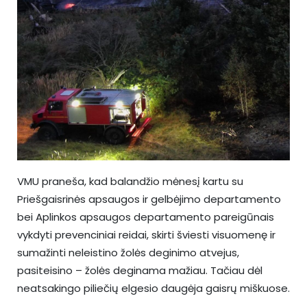
VMU praneša, kad balandžio mėnesį kartu su
Priešgaisrinės apsaugos ir gelbėjimo departamento
bei Aplinkos apsaugos departamento pareigūnais
vykdyti prevenciniai reidai, skirti šviesti visuomenę ir
sumažinti neleistino žolės deginimo atvejus,
pasiteisino – žolės deginama mažiau. Tačiau dėl
neatsakingo piliečių elgesio daugėja gaisrų miškuose.