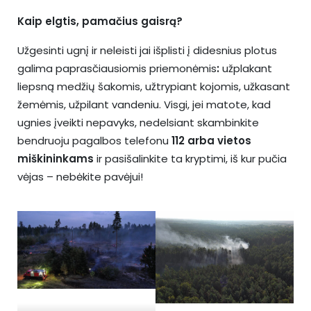
Kaip elgtis, pamačius gaisrą?
Užgesinti ugnį ir neleisti jai išplisti į didesnius plotus
galima paprasčiausiomis priemonėmis
:
užplakant
liepsną medžių šakomis, užtrypiant kojomis, užkasant
žemėmis, užpilant vandeniu. Visgi, jei matote, kad
ugnies įveikti nepavyks, nedelsiant skambinkite
bendruoju pagalbos telefonu
112 arba vietos
miškininkams
ir pasišalinkite ta kryptimi, iš kur pučia
vėjas – nebėkite pavėjui!