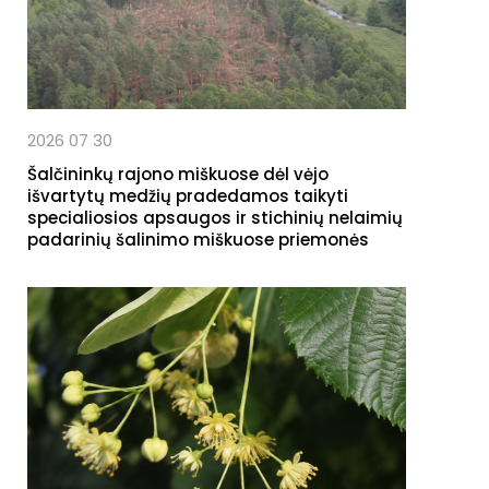
2026 07 30
Šalčininkų rajono miškuose dėl vėjo
išvartytų medžių pradedamos taikyti
specialiosios apsaugos ir stichinių nelaimių
padarinių šalinimo miškuose priemonės