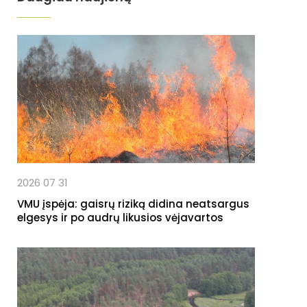
2026 07 31
VMU įspėja: gaisrų riziką didina neatsargus
elgesys ir po audrų likusios vėjavartos