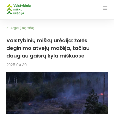
Skip
to
content
Atgal į sąrašą
Valstybinių miškų urėdija: žolės
deginimo atvejų mažėja, tačiau
daugiau gaisrų kyla miškuose
2025 04 30