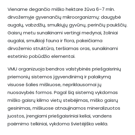
Viename degančio miško hektare žūva 6–7 mln.
dirvožemyje gyvenančių mikroorganizmų: daugybė
augalų, vabzdžių, smulkiųjų gyvūnų, perinčių paukščių.
Gaisrų metu sunaikinami vertingi medynai, žoliniai
augalai, smulkioji fauna ir flora, pakeičiama
dirvožemio struktūra, teršiamas oras, sunaikinami
estetinio pobūdžio elementai.
VMU organizuoja bendros valstybinės priešgaisrinių
priemonių sistemos įgyvendinimą ir palaikymą
visuose šalies miškuose, nepriklausomai jų
nuosavybės formos. Pagal šią sistemą vykdomas
miško gaisrų kilimo vietų stebėjimas, miško gaisrų
gesinimas, miškuose atnaujinamos mineralizuotos
juostos, įrengiami priešgaisriniai keliai, vandens
paėmimo telkiniai, vykdoma švietėjiška veikla.