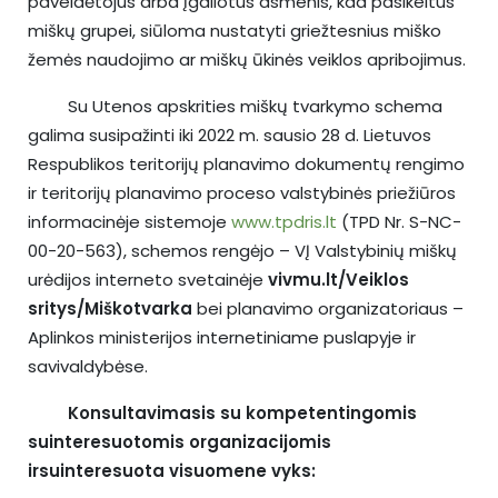
paveldėtojus arba įgaliotus asmenis, kad pasikeitus
miškų grupei, siūloma nustatyti griežtesnius miško
žemės naudojimo ar miškų ūkinės veiklos apribojimus.
Su Utenos apskrities miškų tvarkymo schema
galima susipažinti iki 2022 m. sausio 28 d. Lietuvos
Respublikos teritorijų planavimo dokumentų rengimo
ir teritorijų planavimo proceso valstybinės priežiūros
informacinėje sistemoje
www.tpdris.lt
(TPD Nr. S-NC-
00-20-563), schemos rengėjo – VĮ Valstybinių miškų
urėdijos interneto svetainėje
vivmu.lt/Veiklos
sritys/Miškotvarka
bei planavimo organizatoriaus –
Aplinkos ministerijos internetiniame puslapyje ir
savivaldybėse.
Konsultavimasis su kompetentingomis
suinteresuotomis organizacijomis
irsuinteresuota visuomene vyks: