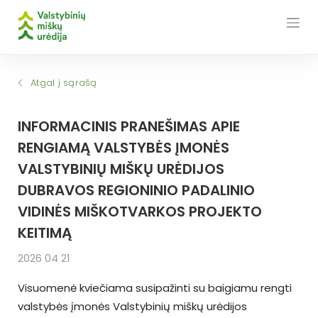
Skip
to
content
Atgal į sąrašą
INFORMACINIS PRANEŠIMAS APIE
RENGIAMĄ VALSTYBĖS ĮMONĖS
VALSTYBINIŲ MIŠKŲ URĖDIJOS
DUBRAVOS REGIONINIO PADALINIO
VIDINĖS MIŠKOTVARKOS PROJEKTO
KEITIMĄ
2026 04 21
Visuomenė kviečiama susipažinti su baigiamu rengti
valstybės įmonės Valstybinių miškų urėdijos