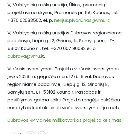
VĮ Valstybinių miškų urėdija, Ūkinių priemonių
projektavimo skyrius, Pramonės pr. 11A, Kaunas, tel.
+370 62083562, el. p.
nerijus.pivoriunas@vmu.lt
;
VĮ Valstybinių miškų urėdijos Dubravos regioniniame
padalinyje, Liepų g. 12, Girionių k., Samylų sen., LT-
53102 Kauno r. , tel.: +370 607 96092 el. p.
dubrava@vmu.lt
.
Viešasis svarstymas. Projekto viešasis svarstymas
įvyks 2026 m. gegužės mėn. 12 d. 16 val. Dubravos
regioniniame padalinyje, Liepų g. 12, Girionių k.,
Samylų sen., LT-53102 Kauno r. Pastabas ir
pasiūlymus galima teikti Projekto rengėjui aukščiau
nurodytais kontaktais iki viešo svarstymo ir jo metu.
Dubravos RP vidinės miškotvarkos projekto keitimas