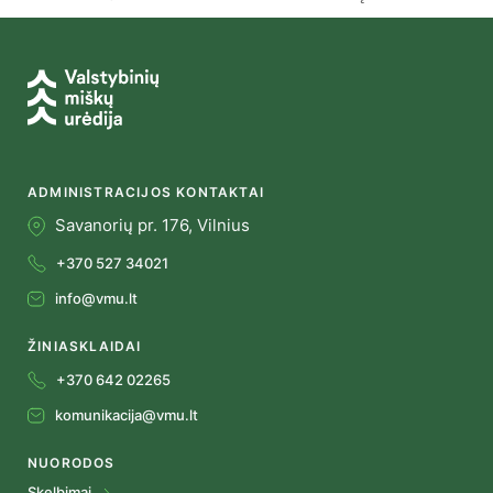
ADMINISTRACIJOS KONTAKTAI
Savanorių pr. 176, Vilnius
+370 527 34021
info@vmu.lt
ŽINIASKLAIDAI
+370 642 02265
komunikacija@vmu.lt
NUORODOS
Skelbimai