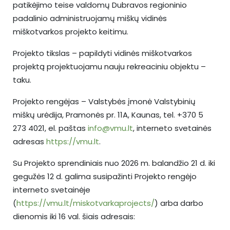
patikėjimo teise valdomų Dubravos regioninio
padalinio administruojamų miškų vidinės
miškotvarkos projekto keitimu.
Projekto tikslas – papildyti vidinės miškotvarkos
projektą projektuojamu nauju rekreaciniu objektu –
taku.
Projekto rengėjas – Valstybės įmonė Valstybinių
miškų urėdija, Pramonės pr. 11A, Kaunas, tel. +370 5
273 4021, el. paštas
info@vmu.lt
, interneto svetainės
adresas
https://vmu.lt
.
Su Projekto sprendiniais nuo 2026 m. balandžio 21 d. iki
gegužės 12 d. galima susipažinti Projekto rengėjo
interneto svetainėje
(
https://vmu.lt/miskotvarkaprojects/
) arba darbo
dienomis iki 16 val. šiais adresais: