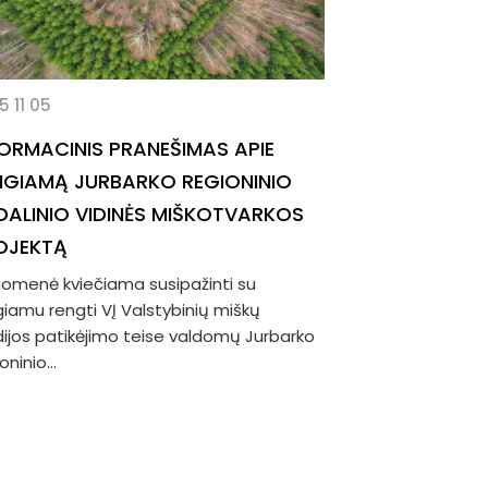
5 11 05
FORMACINIS PRANEŠIMAS APIE
NGIAMĄ JURBARKO REGIONINIO
DALINIO VIDINĖS MIŠKOTVARKOS
OJEKTĄ
uomenė kviečiama susipažinti su
giamu rengti VĮ Valstybinių miškų
dijos patikėjimo teise valdomų Jurbarko
oninio...