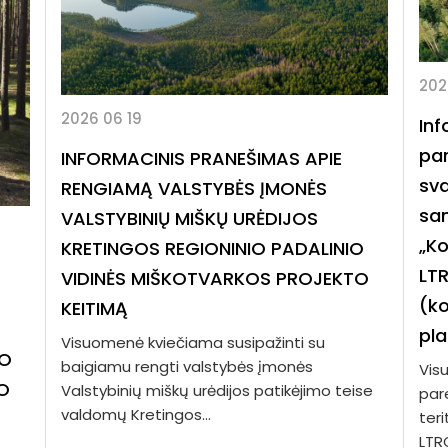
202
2026 06 19
Inf
pa
INFORMACINIS PRANEŠIMAS APIE
sva
RENGIAMĄ VALSTYBĖS ĮMONĖS
sa
VALSTYBINIŲ MIŠKŲ URĖDIJOS
„Ko
KRETINGOS REGIONINIO PADALINIO
LTR
VIDINĖS MIŠKOTVARKOS PROJEKTO
(k
KEITIMĄ
pl
Visuomenė kviečiama susipažinti su
IO
baigiamu rengti valstybės įmonės
Vis
O
Valstybinių miškų urėdijos patikėjimo teise
par
valdomų Kretingos...
ter
LTR