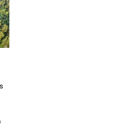
tarp
įrašų
S
s