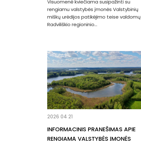
Visuomenė kviečiama susipažinti su
rengiamu valstybės įmonės Valstybinių
miškų urėdijos patikėjimo teise valdomų
Radviliškio regioninio...
2026 04 21
INFORMACINIS PRANEŠIMAS APIE
RENGIAMĄ VALSTYBĖS ĮMONĖS