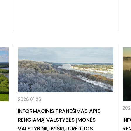
2026 01 26
202
INFORMACINIS PRANEŠIMAS APIE
RENGIAMĄ VALSTYBĖS ĮMONĖS
IN
VALSTYBINIŲ MIŠKŲ URĖDIJOS
RE