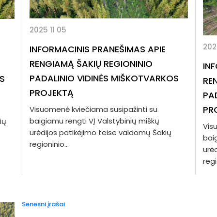
2025 11 05
202
INFORMACINIS PRANEŠIMAS APIE
RENGIAMĄ ŠAKIŲ REGIONINIO
IN
PADALINIO VIDINĖS MIŠKOTVARKOS
S
RE
PROJEKTĄ
PA
PR
Visuomenė kviečiama susipažinti su
baigiamu rengti VĮ Valstybinių miškų
ių
Vis
urėdijos patikėjimo teise valdomų Šakių
bai
regioninio...
urė
regi
Navigacija
Senesni įrašai