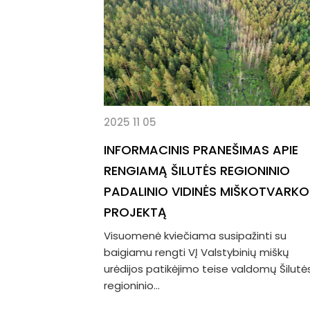
2025 11 05
INFORMACINIS PRANEŠIMAS APIE
RENGIAMĄ ŠILUTĖS REGIONINIO
PADALINIO VIDINĖS MIŠKOTVARKO
PROJEKTĄ
Visuomenė kviečiama susipažinti su
baigiamu rengti VĮ Valstybinių miškų
urėdijos patikėjimo teise valdomų Šilutė
regioninio...