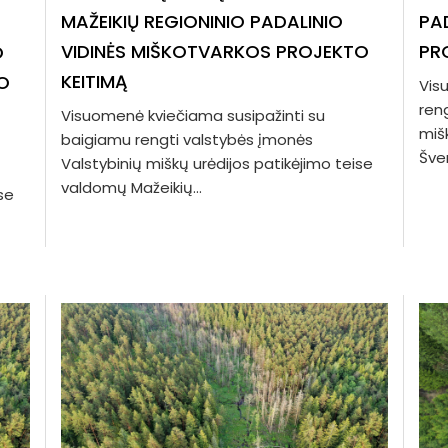
MAŽEIKIŲ REGIONINIO PADALINIO
PA
VIDINĖS MIŠKOTVARKOS PROJEKTO
PR
O
KEITIMĄ
O
Vis
ren
Visuomenė kviečiama susipažinti su
miš
baigiamu rengti valstybės įmonės
Šven
Valstybinių miškų urėdijos patikėjimo teise
valdomų Mažeikių...
se