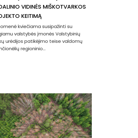
DALINIO VIDINĖS MIŠKOTVARKOS
OJEKTO KEITIMĄ
uomenė kviečiama susipažinti su
giamu valstybės įmonės Valstybinių
kų urėdijos patikėjimo teise valdomų
čionėlių regioninio...