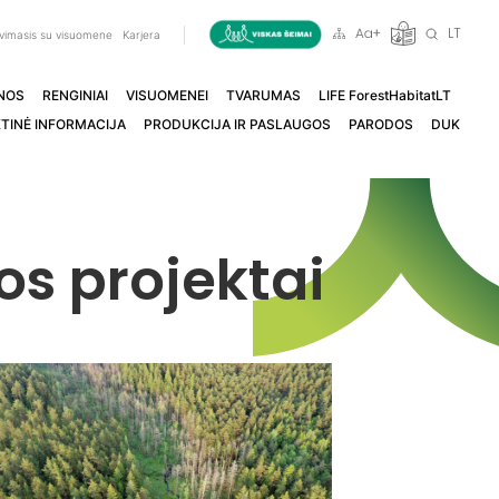
LT
vimasis su visuomene
Karjera
NOS
RENGINIAI
VISUOMENEI
TVARUMAS
LIFE ForestHabitatLT
TINĖ INFORMACIJA
PRODUKCIJA IR PASLAUGOS
PARODOS
DUK
s projektai