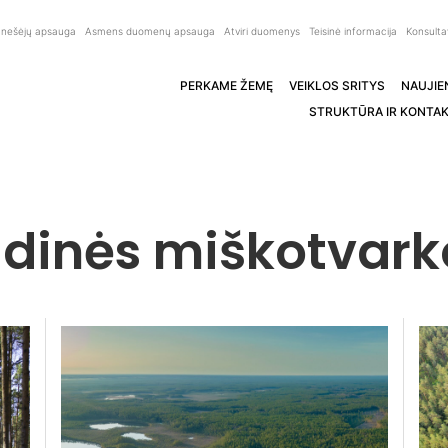
anešėjų apsauga
Asmens duomenų apsauga
Atviri duomenys
Teisinė informacija
Konsulta
PERKAME ŽEMĘ
VEIKLOS SRITYS
NAUJIE
STRUKTŪRA IR KONTAK
dinės miškotvarko