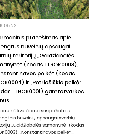
6 05 22
ormacinis pranešimas apie
rengtus buveinių apsaugai
rbių teritorijų „Gaidžiabalės
manynė“ (kodas LTROK0003),
nstantinavos pelkė“ (kodas
OK0004) ir „Petriošiškio pelkė“
odas LTROK0001) gamtotvarkos
anus
uomenė kviečiama susipažinti su
engtais buveinių apsaugai svarbių
itorijų „Gaidžiabalės samanynė“ (kodas
OK0003), „Konstantinavos pelkė“...