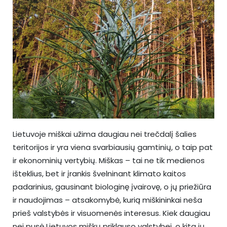
Lietuvoje miškai užima daugiau nei trečdalį šalies
teritorijos ir yra viena svarbiausių gamtinių, o taip pat
ir ekonominių vertybių. Miškas – tai ne tik medienos
išteklius, bet ir įrankis švelninant klimato kaitos
padarinius, gausinant biologinę įvairovę, o jų priežiūra
ir naudojimas – atsakomybė, kurią miškininkai neša
prieš valstybės ir visuomenės interesus. Kiek daugiau
nei pusė Lietuvos miškų priklauso valstybei, o kita jų