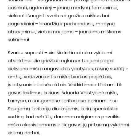
pašalinti, ugdomieji – jaunų medynų formavimui,
siekiant išauginti sveikus ir gražius miškus bei
pagrindiniai – brandžių ir perbrendusių medynų
atnaujinimui, vietos naujiems – jauniems miškams
sukūrimui.
Svarbu suprasti – visi šie kirtimai nėra vykdomi
atsitiktinai. Jie griežtai reglamentuojami pagal
kiekvieno miško augavietės ypatybes, rūšinę sudėtį ir
amžių, vadovaujantis miškotvarkos projektais,
įstatymais ir teisės aktais. Visi kirtimai atliekami tik
gavus leidimus, kuriuos išduoda Valstybinė miškų
tarnyba, o saugomose teritorijose derinami ir su
Saugomų teritorijų direkcijomis, kurių specialistai
vertina, kad nebūtų daromas neigiamas poveikis
miško ekosistemoms ir tik gavus jų pritarimą vykdomi
kirtimų darbai.