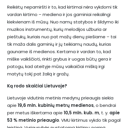
Reikėtų nepamiršti ir to, kad kirtimai nėra vykdomi tik
vardan kirtimo – mediena ir jos gaminiai reikalingi
kiekvienam iš mūsų. Nuo namų statybos ir šildymo iki
muzikos instrumentų, kurių melodijos užburia ar
pieštukų, kuriais nuo pat mažų dienų piešiame – tai
tik maža dalis gaminių ir jų teikiamų naudų, kurias
gauname iš medienos. Kertama ir vardan to, kad
miške vaikščioti, rinkti grybus ir uogas būtų gera ir
patogu, kad ateityje mūsų vaikaičiai mišką irgi
matytų tokį pat žalią ir gražų.
Ką rodo skaičiai Lietuvoje?
Lietuvoje vidutinis metinis medynų prieaugis siekia
apie
19,6 mln. kubinių metrų medienos
, o bendrai
per metus iškertama apie
10,5 mln. kub. m
, t. y.
apie
53 % metinio prieaugio
. VMU kirtimus vykdo tik pagal
leistiną, Vyriausybės nustatomą kirtimų normą,