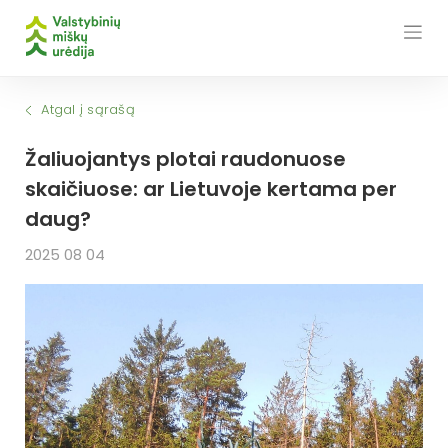
Skip
to
content
Atgal į sąrašą
Žaliuojantys plotai raudonuose
skaičiuose: ar Lietuvoje kertama per
daug?
2025 08 04