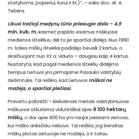
statyboms, popieriui, kurui ir kt.)“, – sako doc. dr. A.
Tebėra.
Likusi trečioji medynų tūrio prieaugio dalis – 4,9
mln. kub. m
, kasmet papildo esamus miškuose
medienos išteklius, dėl to jie sparčiai didėja. Nuo 1990
m. šalies miškų ištekliai padidėjo beveik 2 kartus, o
skaičiuojant nuo XX a. vidurio – daugiau kaip 4 kartus.
Nustatyta, kad pagal medienos išteklių didėjimo
tempus Lietuva yra pirmajame Pasaulio valstybių
dešimtuke. Tai reiškia, kad Lietuvos
miškai
ne
mažėja, o sparčiai plečiasi.
Pravartu pabrėžti – kiekvienais metais valstybiniuose
miškuose atkuriama vidutiniškai apie
9 100 hektarų
miškų
, o dar apie 600 ha yra naujai įveisiami vietose,
kur miško anksčiau nebuvo. Tai reiškia, jog bendras
miškų plotas Lietuvoje ne mažėja, o ir toliau