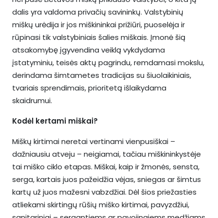
dalis yra valdoma privačių savininkų. Valstybinių
miškų urėdija ir jos miškininkai prižiūri, puoselėja ir
rūpinasi tik valstybiniais šalies miškais. Įmonė šią
atsakomybę įgyvendina veiklą vykdydama
įstatyminiu, teisės aktų pagrindu, remdamasi mokslu,
derindama šimtametes tradicijas su šiuolaikiniais,
tvariais sprendimais, prioritetą išlaikydama
skaidrumui.
Kodėl kertami miškai?
Miškų kirtimai neretai vertinami vienpusiškai –
dažniausiu atveju – neigiamai, tačiau miškininkystėje
tai miško ciklo etapas. Miškai, kaip ir žmonės, sensta,
serga, kartais juos pažeidžia vėjas, sniegas ar šimtus
kartų už juos mažesni vabzdžiai. Dėl šios priežasties
atliekami skirtingų rūšių miško kirtimai, pavyzdžiui,
sanitariniai – sergantiems ar pavojingiems medžiams