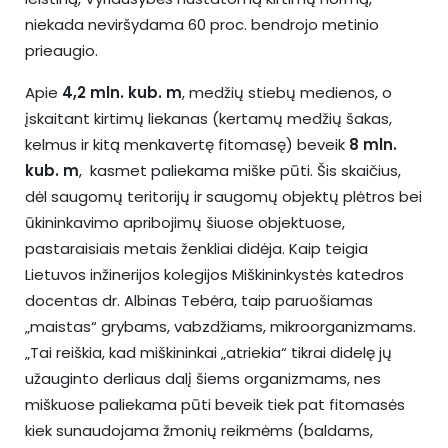
niekada neviršydama 60 proc. bendrojo metinio
prieaugio.
Apie
4,2 mln. kub. m
, medžių stiebų medienos, o
įskaitant kirtimų liekanas (kertamų medžių šakas,
kelmus ir kitą menkavertę fitomasę) beveik
8
mln.
kub. m
, kasmet paliekama miške pūti. Šis skaičius,
dėl saugomų teritorijų ir saugomų objektų plėtros bei
ūkininkavimo apribojimų šiuose objektuose,
pastaraisiais metais ženkliai didėja. Kaip teigia
Lietuvos inžinerijos kolegijos Miškininkystės katedros
docentas dr. Albinas Tebėra, taip paruošiamas
„maistas“ grybams, vabzdžiams, mikroorganizmams.
„Tai reiškia, kad miškininkai „atriekia“ tikrai didelę jų
užauginto derliaus dalį šiems organizmams, nes
miškuose paliekama pūti beveik tiek pat fitomasės
kiek sunaudojama žmonių reikmėms (baldams,