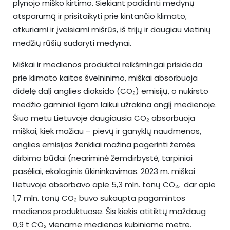
plynojo miško kirtimo. Siekiant padidinti medynų
atsparumą ir prisitaikyti prie kintančio klimato,
atkuriami ir įveisiami mišrūs, iš trijų ir daugiau vietinių
medžių rūšių sudaryti medynai.
Miškai ir medienos produktai reikšmingai prisideda
prie klimato kaitos švelninimo, miškai absorbuoja
didelę dalį anglies dioksido (CO₂) emisijų, o nukirsto
medžio gaminiai ilgam laikui užrakina anglį medienoje.
Šiuo metu Lietuvoje daugiausia CO₂ absorbuoja
miškai, kiek mažiau – pievų ir ganyklų naudmenos,
anglies emisijas ženkliai mažina pagerinti žemės
dirbimo būdai (neariminė žemdirbystė, tarpiniai
pasėliai, ekologinis ūkininkavimas. 2023 m. miškai
Lietuvoje absorbavo apie 5,3 mln. tonų CO₂, dar apie
1,7 mln. tonų CO₂ buvo sukaupta pagamintos
medienos produktuose. Šis kiekis atitiktų maždaug
0,9 t CO₂ viename medienos kubiniame metre.