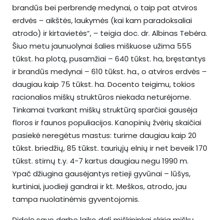
brandūs bei perbrendę medynai, o taip pat atviros
erdvės – aikštės, laukymės (kai kam paradoksaliai
atrodo) ir kirtavietės“, – teigia doc. dr. Albinas Tebėra.
Šiuo metu jaunuolynai šalies miškuose užima 555
tūkst. ha plotą, pusamžiai – 640 tūkst. ha, bręstantys
ir brandūs medynai – 610 tūkst. ha., o atviros erdvės –
daugiau kaip 75 tūkst. ha. Docento teigimu, tokios
racionalios miškų struktūros niekada neturėjome.
Tinkamai tvarkant miškų struktūrą sparčiai gausėja
floros ir faunos populiacijos. Kanopinių žvėrių skaičiai
pasiekė neregėtus mastus: turime daugiau kaip 20
tūkst. briedžių, 85 tūkst. tauriųjų elnių ir net beveik 170
tūkst. stirnų t.y. 4-7 kartus daugiau negu 1990 m.
Ypač džiugina gausėjantys retieji gyvūnai – lūšys,
kurtiniai, juodieji gandrai ir kt. Meškos, atrodo, jau
tampa nuolatinėmis gyventojomis.
Didelę savo darbo laiko dalį miškininkai skiria miškų