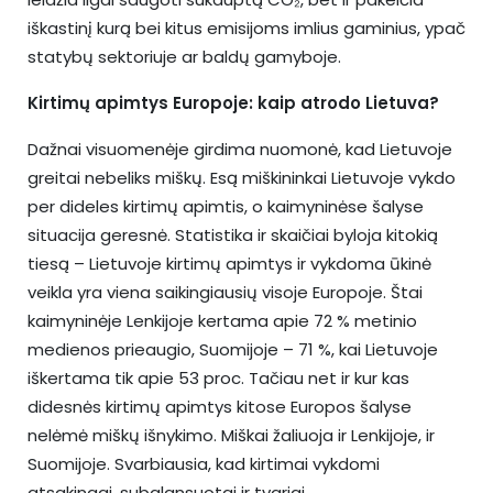
iškastinį kurą bei kitus emisijoms imlius gaminius, ypač
statybų sektoriuje ar baldų gamyboje.
Kirtimų apimtys Europoje: kaip atrodo Lietuva?
Dažnai visuomenėje girdima nuomonė, kad Lietuvoje
greitai nebeliks miškų. Esą miškininkai Lietuvoje vykdo
per dideles kirtimų apimtis, o kaimyninėse šalyse
situacija geresnė. Statistika ir skaičiai byloja kitokią
tiesą – Lietuvoje kirtimų apimtys ir vykdoma ūkinė
veikla yra viena saikingiausių visoje Europoje. Štai
kaimyninėje Lenkijoje kertama apie 72 % metinio
medienos prieaugio, Suomijoje – 71 %, kai Lietuvoje
iškertama tik apie 53 proc. Tačiau net ir kur kas
didesnės kirtimų apimtys kitose Europos šalyse
nelėmė miškų išnykimo. Miškai žaliuoja ir Lenkijoje, ir
Suomijoje. Svarbiausia, kad kirtimai vykdomi
atsakingai, subalansuotai ir tvariai.