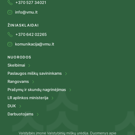
+370 527 34021
info@vmu.lt
ŽINIASKLAIDAI
+370 642 02265
komunikacija@vmu.lt
NUORODOS
Skelbimai
Paslaugos miškų savininkams
Rangovams
Prašymų ir skundų nagrinėjimas
LR aplinkos ministerija
DUK
Darbuotojams
Valstybės įmonė Valstybinių miškų urėdija. Duomenys apie