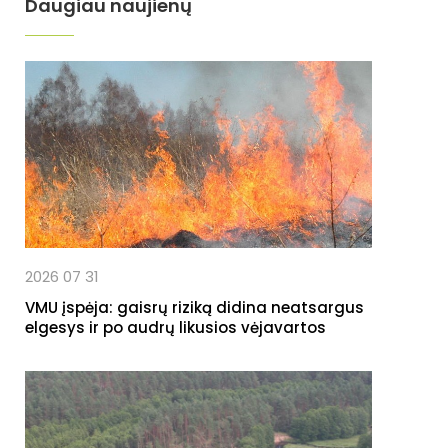
Daugiau naujienų
2026 07 31
VMU įspėja: gaisrų riziką didina neatsargus
elgesys ir po audrų likusios vėjavartos