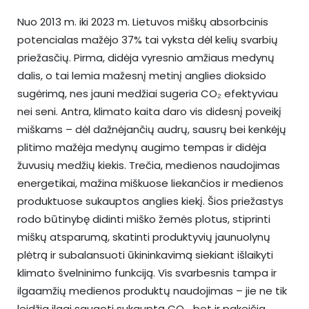
Nuo 2013 m. iki 2023 m. Lietuvos miškų absorbcinis
potencialas mažėjo 37% tai vyksta dėl kelių svarbių
priežasčių. Pirma, didėja vyresnio amžiaus medynų
dalis, o tai lemia mažesnį metinį anglies dioksido
sugėrimą, nes jauni medžiai sugeria CO₂ efektyviau
nei seni. Antra, klimato kaita daro vis didesnį poveikį
miškams – dėl dažnėjančių audrų, sausrų bei kenkėjų
plitimo mažėja medynų augimo tempas ir didėja
žuvusių medžių kiekis. Trečia, medienos naudojimas
energetikai, mažina miškuose liekančios ir medienos
produktuose sukauptos anglies kiekį. Šios priežastys
rodo būtinybę didinti miško žemės plotus, stiprinti
miškų atsparumą, skatinti produktyvių jaunuolynų
plėtrą ir subalansuoti ūkininkavimą siekiant išlaikyti
klimato švelninimo funkciją. Vis svarbesnis tampa ir
ilgaamžių medienos produktų naudojimas – jie ne tik
leidžia ilgai saugoti sukauptą CO₂, bet ir pakeičia