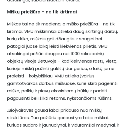
Miškų priežiūra – ne tik kirtimai
Miškas tai ne tik mediena, o miško priežiūra – ne tik
kirtimai. VMU miškininkai atlieka daug skirtingų darbų,
kurių dėka, miškais gali džiaugtis ir saugiai bei
patogiai juose laiką leisti kiekvienas pilietis. VMU
atsakingai prižiūri daugiau nei 1000 rekreacinių
objektų visoje Lietuvoje – kad kiekvienas rastų vietą,
kurioje mišką pažinti galėtų dar geriau, o laiką jame
praleisti – kokybiškiau. VMU atlieka įvairius
gamtotvarkos darbus miškuose, kurie skirti pagerinti
miško, pelkių ir pievų ekosistemų būklę ir padėti
pagausinti bei išlikti retoms, nykstančioms rūšims.
„Bioįvairovės gausa labai priklauso nuo miškų
struktūros. Tuo požiūriu geriausi yra tokie miškai,
kuriuos sudaro ir jaunuolynai, ir viduramžiai medynai, ir