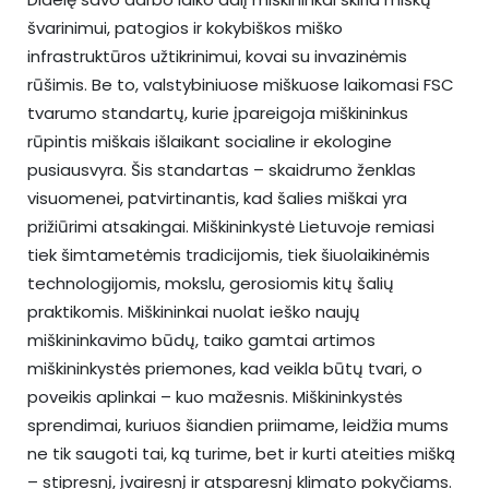
švarinimui, patogios ir kokybiškos miško
infrastruktūros užtikrinimui, kovai su invazinėmis
rūšimis. Be to, valstybiniuose miškuose laikomasi FSC
tvarumo standartų, kurie įpareigoja miškininkus
rūpintis miškais išlaikant socialine ir ekologine
pusiausvyra. Šis standartas – skaidrumo ženklas
visuomenei, patvirtinantis, kad šalies miškai yra
prižiūrimi atsakingai. Miškininkystė Lietuvoje remiasi
tiek šimtametėmis tradicijomis, tiek šiuolaikinėmis
technologijomis, mokslu, gerosiomis kitų šalių
praktikomis. Miškininkai nuolat ieško naujų
miškininkavimo būdų, taiko gamtai artimos
miškininkystės priemones, kad veikla būtų tvari, o
poveikis aplinkai – kuo mažesnis. Miškininkystės
sprendimai, kuriuos šiandien priimame, leidžia mums
ne tik saugoti tai, ką turime, bet ir kurti ateities mišką
– stipresnį, įvairesnį ir atsparesnį klimato pokyčiams.