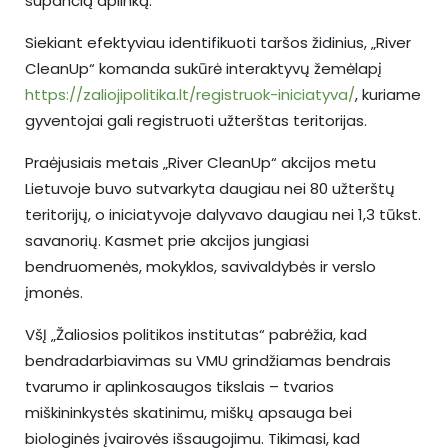
supančią aplinką.
Siekiant efektyviau identifikuoti taršos židinius, „River
CleanUp“ komanda sukūrė interaktyvų žemėlapį
https://zaliojipolitika.lt/registruok-iniciatyva/
, kuriame
gyventojai gali registruoti užterštas teritorijas.
Praėjusiais metais „River CleanUp“ akcijos metu
Lietuvoje buvo sutvarkyta daugiau nei 80 užterštų
teritorijų, o iniciatyvoje dalyvavo daugiau nei 1,3 tūkst.
savanorių. Kasmet prie akcijos jungiasi
bendruomenės, mokyklos, savivaldybės ir verslo
įmonės.
VšĮ „Žaliosios politikos institutas“ pabrėžia, kad
bendradarbiavimas su VMU grindžiamas bendrais
tvarumo ir aplinkosaugos tikslais – tvarios
miškininkystės skatinimu, miškų apsauga bei
biologinės įvairovės išsaugojimu. Tikimasi, kad