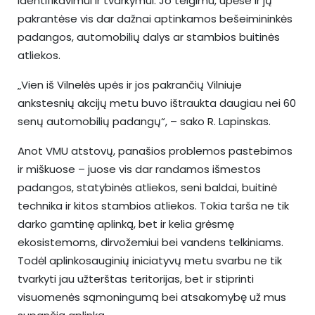
identifikavimui ir tvarkymui. Jo teigimu, upėse ir jų
pakrantėse vis dar dažnai aptinkamos bešeimininkės
padangos, automobilių dalys ar stambios buitinės
atliekos.
„Vien iš Vilnelės upės ir jos pakrančių Vilniuje
ankstesnių akcijų metu buvo ištraukta daugiau nei 60
senų automobilių padangų“, – sako R. Lapinskas.
Anot VMU atstovų, panašios problemos pastebimos
ir miškuose – juose vis dar randamos išmestos
padangos, statybinės atliekos, seni baldai, buitinė
technika ir kitos stambios atliekos. Tokia tarša ne tik
darko gamtinę aplinką, bet ir kelia grėsmę
ekosistemoms, dirvožemiui bei vandens telkiniams.
Todėl aplinkosauginių iniciatyvų metu svarbu ne tik
tvarkyti jau užterštas teritorijas, bet ir stiprinti
visuomenės sąmoningumą bei atsakomybę už mus