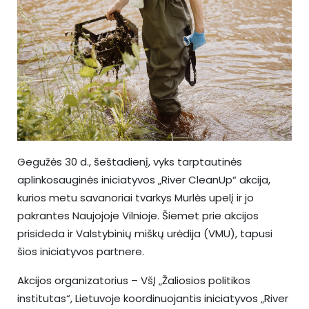
Gegužės 30 d., šeštadienį, vyks tarptautinės
aplinkosauginės iniciatyvos „River CleanUp“ akcija,
kurios metu savanoriai tvarkys Murlės upelį ir jo
pakrantes Naujojoje Vilnioje. Šiemet prie akcijos
prisideda ir Valstybinių miškų urėdija (VMU), tapusi
šios iniciatyvos partnere.
Akcijos organizatorius – VšĮ „Žaliosios politikos
institutas“, Lietuvoje koordinuojantis iniciatyvos „River