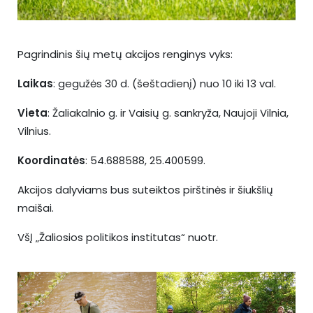
Pagrindinis šių metų akcijos renginys vyks:
Laikas
: gegužės 30 d. (šeštadienį) nuo 10 iki 13 val.
Vieta
: Žaliakalnio g. ir Vaisių g. sankryža, Naujoji Vilnia,
Vilnius.
Koordinatės
: 54.688588, 25.400599.
Akcijos dalyviams bus suteiktos pirštinės ir šiukšlių
maišai.
VšĮ „Žaliosios politikos institutas“ nuotr.