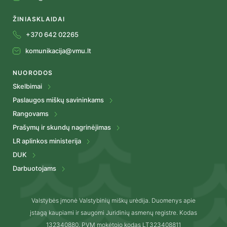
ŽINIASKLAIDAI
+370 642 02265
komunikacija@vmu.lt
NUORODOS
Skelbimai
Paslaugos miškų savininkams
Rangovams
Prašymų ir skundų nagrinėjimas
LR aplinkos ministerija
DUK
Darbuotojams
Valstybės įmonė Valstybinių miškų urėdija. Duomenys apie
įstagą kaupiami ir saugomi Juridinių asmenų registre. Kodas
132340880. PVM mokėtojo kodas LT323408811