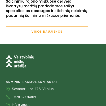
Šalčininkų rajono miškuose dėl vėjo
išvartytų medžių pradedamos taikyti
specialiosios apsaugos ir stichinių nelaimių
padarinių šalinimo miškuose priemonės
VISOS NAUJIENOS
ADMINISTRACIJOS KONTAKTAI
Savanorių pr. 176, Vilnius
+370 527 34021
info@vmu.lt