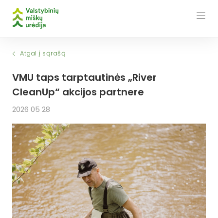
Skip
to
content
Atgal į sąrašą
VMU taps tarptautinės „River
CleanUp“ akcijos partnere
2026 05 28