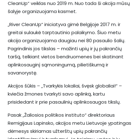
CleanUp“ veiklas nuo 2019 m. Nuo tada ši akcija mūsų
šalyje organizuojama kasmet.
„River CleanUp“ iniciatyva gimė Belgijoje 2017 m. ir
greitai sulaukė tarptautinio palaikymo. Šiuo metu
akcija organizuojama daugiau nei 80 pasaulio šalių.
Pagrindinis jos tikslas – mažinti upių ir jų pakrančių
taršą, telkiant vietos bendruomenes bei skatinant
aplinkosauginį sąmoningumą, pilietiškumą ir
savanorystę.
Akcijos šūkis – „Tvarkykis lokaliai, švęsk globaliai!“ –
kviečia žmones tvarkyti savo aplinką, kartu
prisidedant ir prie pasaulinių aplinkosaugos tikslų.
Pasak „Žaliosios politikos instituto“ direktoriaus
Remigijaus Lapinsko, akcijos metu Lietuvoje ypatingas
dėmesys skiriamas užterštų upių pakrančių