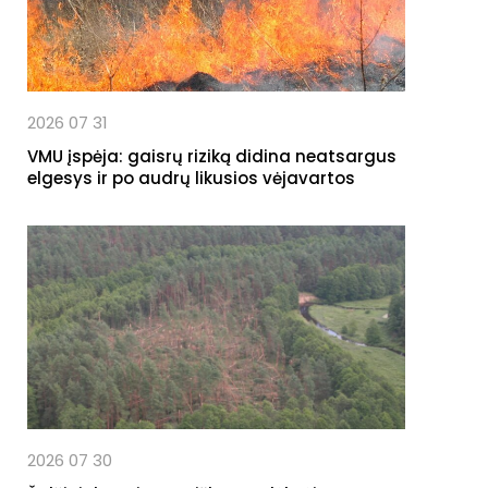
2026 07 31
VMU įspėja: gaisrų riziką didina neatsargus
elgesys ir po audrų likusios vėjavartos
2026 07 30