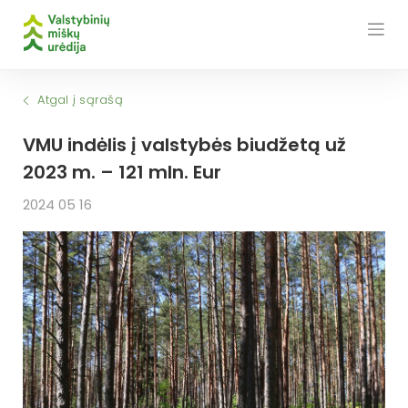
Skip
to
content
Atgal į sąrašą
VMU indėlis į valstybės biudžetą už
2023 m. – 121 mln. Eur
2024 05 16