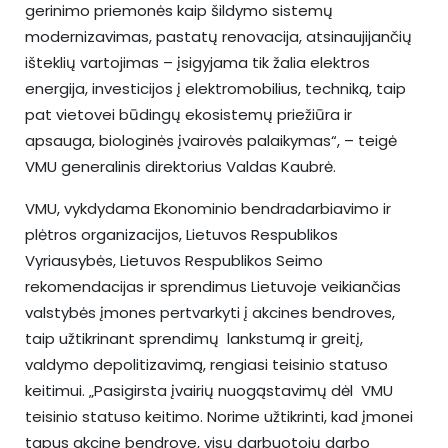
gerinimo priemonės kaip šildymo sistemų
modernizavimas, pastatų renovacija, atsinaujijančių
išteklių vartojimas – įsigyjama tik žalia elektros
energija, investicijos į elektromobilius, techniką, taip
pat vietovei būdingų ekosistemų priežiūra ir
apsauga, biologinės įvairovės palaikymas“, – teigė
VMU generalinis direktorius Valdas Kaubrė.
VMU, vykdydama Ekonominio bendradarbiavimo ir
plėtros organizacijos, Lietuvos Respublikos
Vyriausybės, Lietuvos Respublikos Seimo
rekomendacijas ir sprendimus Lietuvoje veikiančias
valstybės įmones pertvarkyti į akcines bendroves,
taip užtikrinant sprendimų lankstumą ir greitį,
valdymo depolitizavimą, rengiasi teisinio statuso
keitimui. „Pasigirsta įvairių nuogąstavimų dėl VMU
teisinio statuso keitimo. Norime užtikrinti, kad įmonei
tapus akcine bendrove, visų darbuotojų darbo