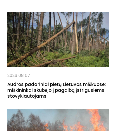
2026 08 07
Audros padariniai pietų Lietuvos miškuose:
miškininkai skubėjo į pagalbą įstrigusiems
stovyklautojams