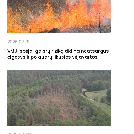
2026 07 31
VMU įspėja: gaisrų riziką didina neatsargus
elgesys ir po audrų likusios vėjavartos