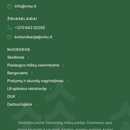
info@vmu.lt
ŽINIASKLAIDAI
+370 642 02265
komunikacija@vmu.lt
NUORODOS
Skelbimai
Paslaugos miškų savininkams
Rangovams
Prašymų ir skundų nagrinėjimas
LR aplinkos ministerija
DUK
Darbuotojams
Valstybės įmonė Valstybinių miškų urėdija. Duomenys apie
įstagą kaupiami ir saugomi Juridinių asmenų registre. Kodas