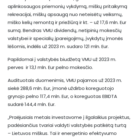
aplinkosaugos priemonių vykdymą, miškų pritaikymą
rekreacijai, miškų apsaugą nuo neteisėtų veiksmų,
miško kelių remontą ir priežiūrą ir kt. – už 17,6 mln. Eur
sumą. Bendras VMU dividendų, netipinių mokesčių
valstybei ir specialių įpareigojimų, įvykdytų įmonės
lėšomis, indėlis už 2023 m. sudaro 121 mln. Eur.
Papildomai į valstybės biudžetą VMU už 2023 m.
perves ir 13,1 mln. Eur pelno mokesčio.
Audituotais duomenimis, VMU pajamos už 2023 m.
siekė 288,6 mln. Eur, įmonė uždirbo koreguotojo
grynojo pelno 117,4 mln. Eur, o koreguotas EBIDTA
sudarė 144,4 mln. Eur.
„Praėjusiais metais investavome į ilgalaikius projektus,
padėsiančius tvariai valdyti valstybės patikėtą turtą
– Lietuvos miškus. Tai ir energetinio efektyvumo