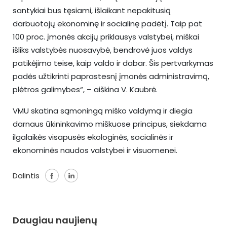
santykiai bus tęsiami, išlaikant nepakitusią
darbuotojų ekonominę ir socialinę padėtį. Taip pat
100 proc. įmonės akcijų priklausys valstybei, miškai
išliks valstybės nuosavybė, bendrovė juos valdys
patikėjimo teise, kaip valdo ir dabar. Šis pertvarkymas
padės užtikrinti paprastesnį įmonės administravimą,
plėtros galimybes“, – aiškina V. Kaubrė.
VMU skatina sąmoningą miško valdymą ir diegia
darnaus ūkininkavimo miškuose principus, siekdama
ilgalaikės visapusės ekologinės, socialinės ir
ekonominės naudos valstybei ir visuomenei.
Dalintis
Daugiau naujienų