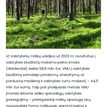
VĮ Valstybinių miškų urėdijos už 2023 m. rezultatus į
valstybės biudžetą mokama pelno įmoka
(dividendai) siekia 58,9 mln. Eur, VMU į valstybės
biudžetą sumokėjo privalomų atskaitymų už
parduotą medieną ir valstybės turto mokestį – 44,5
mln. Eur sumą. Taip pat praėjusiais metais VMU
įmonės lėšomis atliko specialiųjų valstybės
įpareigojimų – priešgaisrinę miškų apsaugą visų
nuosavybės formų miškuose, gamtotvarkos ir