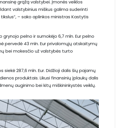
inansinę grąžą valstybei. Įmonės veiklos
valdant valstybinius miškus galima suderinti
 tikslus“, – sako aplinkos ministras Kastytis
o grynojo pelno ir sumokėjo 6,7 mln. Eur pelno
nė pervedė 43 mln. Eur privalomųjų atskaitymų
ų bei mokesčio už valstybės turto
iekė 287,6 mln. Eur. Didžioji dalis šių pajamų
enos produktais. Likusi finansinių įplaukų dalis
enų auginimo bei kitų miškininkystės veiklų.