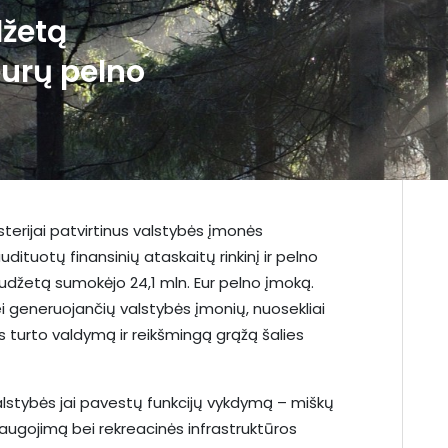
džetą
eurų pelno
terijai patvirtinus valstybės įmonės
dituotų finansinių ataskaitų rinkinį ir pelno
iudžetą sumokėjo 24,1 mln. Eur pelno įmoką.
ei generuojančių valstybės įmonių, nuosekliai
ės turto valdymą ir reikšmingą grąžą šalies
 valstybės jai pavestų funkcijų vykdymą – miškų
saugojimą bei rekreacinės infrastruktūros