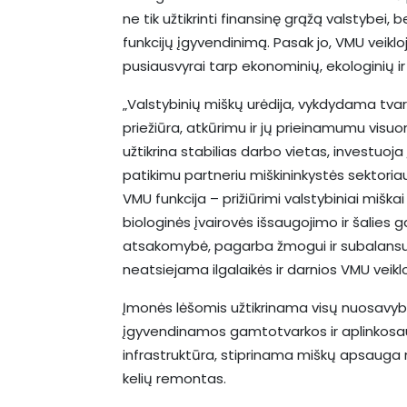
ne tik užtikrinti finansinę grąžą valstybei, 
funkcijų įgyvendinimą. Pasak jo, VMU veik
pusiausvyrai tarp ekonominių, ekologinių ir s
„Valstybinių miškų urėdija, vykdydama tvarią
priežiūra, atkūrimu ir jų prieinamumu visuo
užtikrina stabilias darbo vietas, investuoj
patikimu partneriu miškininkystės sektori
VMU funkcija – prižiūrimi valstybiniai miška
biologinės įvairovės išsaugojimo ir šalies 
atsakomybė, pagarba žmogui ir subalansuo
neatsiejama ilgalaikės ir darnios VMU veiklo
Įmonės lėšomis užtikrinama visų nuosavyb
įgyvendinamos gamtotvarkos ir aplinkosau
infrastruktūra, stiprinama miškų apsaug
kelių remontas.