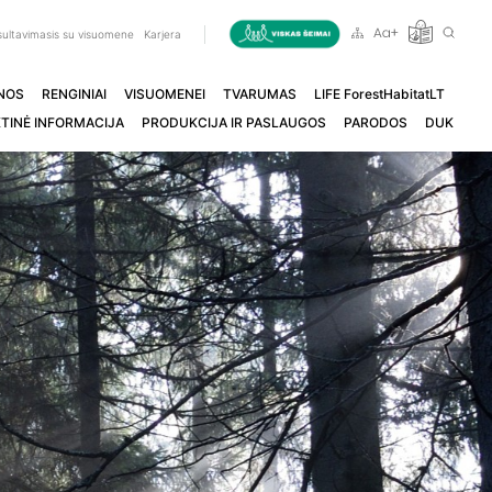
ultavimasis su visuomene
Karjera
NOS
RENGINIAI
VISUOMENEI
TVARUMAS
LIFE ForestHabitatLT
TINĖ INFORMACIJA
PRODUKCIJA IR PASLAUGOS
PARODOS
DUK