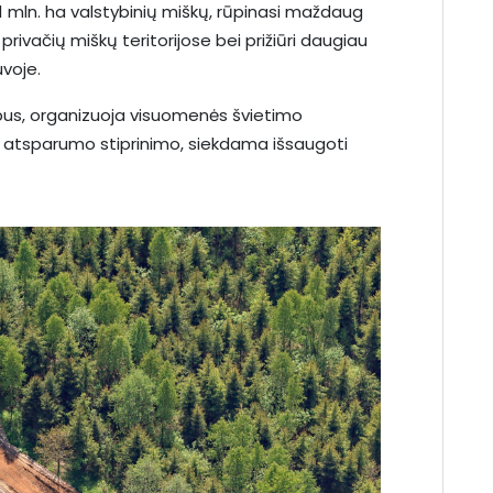
1,1 mln. ha valstybinių miškų, rūpinasi maždaug
r privačių miškų teritorijose bei prižiūri daugiau
uvoje.
bus, organizuoja visuomenės švietimo
nio atsparumo stiprinimo, siekdama išsaugoti