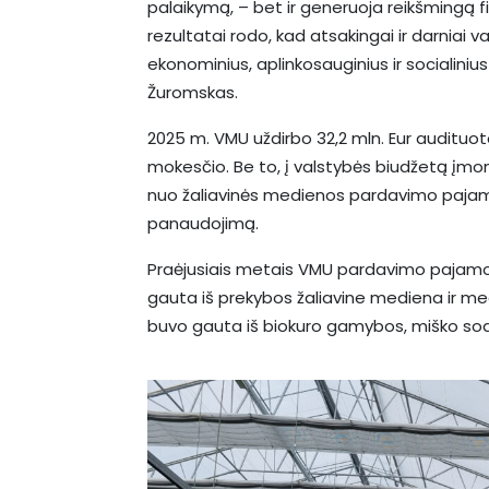
palaikymą, – bet ir generuoja reikšmingą f
rezultatai rodo, kad atsakingai ir darniai 
ekonominius, aplinkosauginius ir socialinius
Žuromskas.
2025 m. VMU uždirbo 32,2 mln. Eur audituot
mokesčio. Be to, į valstybės biudžetą įmo
nuo žaliavinės medienos pardavimo pajam
panaudojimą.
Praėjusiais metais VMU pardavimo pajamos s
gauta iš prekybos žaliavine mediena ir medi
buvo gauta iš biokuro gamybos, miško sodm