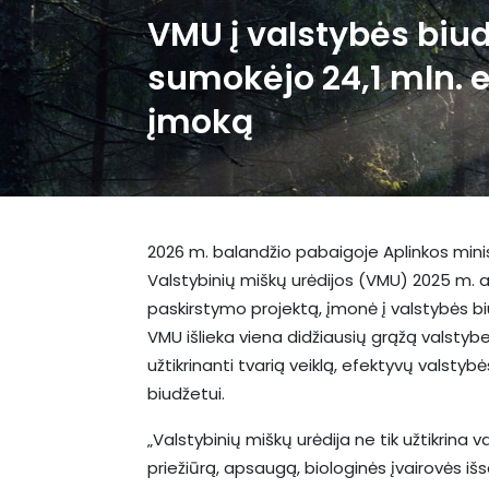
VMU į valstybės biu
sumokėjo 24,1 mln. 
įmoką
2026 m. balandžio pabaigoje Aplinkos minis
Valstybinių miškų urėdijos (VMU) 2025 m. au
paskirstymo projektą, įmonė į valstybės b
VMU išlieka viena didžiausių grąžą valstyb
užtikrinanti tvarią veiklą, efektyvų valstyb
biudžetui.
„Valstybinių miškų urėdija ne tik užtikrina
priežiūrą, apsaugą, biologinės įvairovės iš