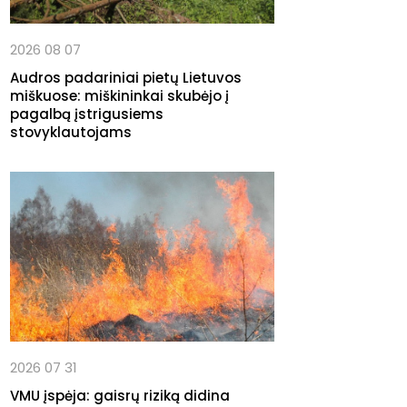
2026 08 07
Audros padariniai pietų Lietuvos
miškuose: miškininkai skubėjo į
pagalbą įstrigusiems
stovyklautojams
2026 07 31
VMU įspėja: gaisrų riziką didina