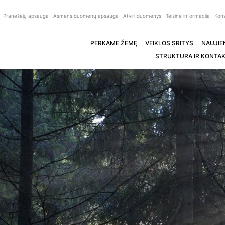
Pranešėjų apsauga
Asmens duomenų apsauga
Atviri duomenys
Teisinė informacija
Kons
PERKAME ŽEMĘ
VEIKLOS SRITYS
NAUJIE
STRUKTŪRA IR KONTAK