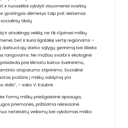
bet ir nuosekliai vykdyti visuomenei svarbių
loje ypatingas dėmesys taip pat skiriamas
ocialinių tikslų.
 ir atsakingą veiklą, ne tik rūpinasi miškų
menei, bet ir kuria ilgalaikę vertę regionams –
a į darbuotojų darbo sąlygų gerinimą bei išlieka
aus rangovams. Ne mažiau svarbi ir ekologinė
i prisideda prie klimato kaitos švelninimo,
gamtinio atsparumo stiprinimo. Socialinė
tas požiūris į miškų valdymą yra
s dalis“, – sako V. Kaubrė.
ės formų miškų priešgaisrinė apsauga,
gos priemonės, prižiūrima rekreacinė
a nuo neteisėtų veiksmų bei vykdomas miško