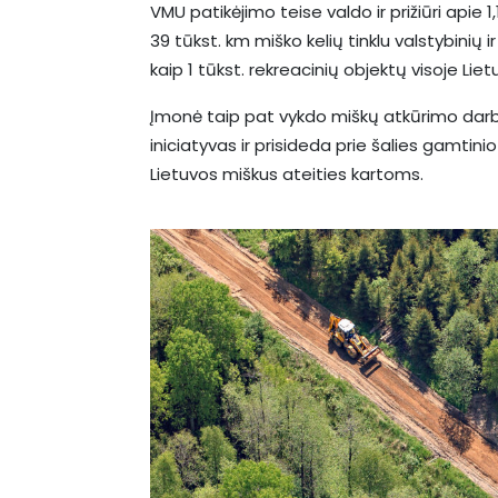
VMU patikėjimo teise valdo ir prižiūri apie 
39 tūkst. km miško kelių tinklu valstybinių i
kaip 1 tūkst. rekreacinių objektų visoje Liet
Įmonė taip pat vykdo miškų atkūrimo dar
iniciatyvas ir prisideda prie šalies gamti
Lietuvos miškus ateities kartoms.