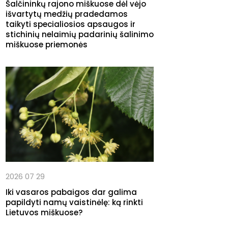
Šalčininkų rajono miškuose dėl vėjo
išvartytų medžių pradedamos
taikyti specialiosios apsaugos ir
stichinių nelaimių padarinių šalinimo
miškuose priemonės
2026 07 29
Iki vasaros pabaigos dar galima
papildyti namų vaistinėlę: ką rinkti
Lietuvos miškuose?