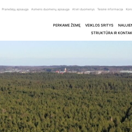
Pranešėjų apsauga
Asmens duomenų apsauga
Atviri duomenys
Teisinė informacija
Kons
PERKAME ŽEMĘ
VEIKLOS SRITYS
NAUJIE
STRUKTŪRA IR KONTAK