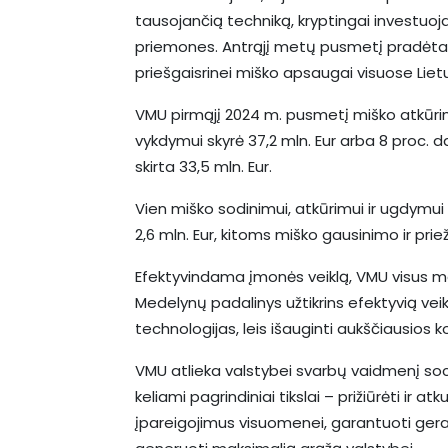
tausojančią techniką, kryptingai investuoj
priemones. Antrąjį metų pusmetį pradėtas 
priešgaisrinei miško apsaugai visuose Liet
VMU pirmąjį 2024 m. pusmetį miško atkūrimu
vykdymui skyrė 37,2 mln. Eur arba 8 proc. 
skirta 33,5 mln. Eur.
Vien miško sodinimui, atkūrimui ir ugdymui s
2,6 mln. Eur, kitoms miško gausinimo ir pri
Efektyvindama įmonės veiklą, VMU visus me
Medelynų padalinys užtikrins efektyvią vei
technologijas, leis išauginti aukščiausios
VMU atlieka valstybei svarbų vaidmenį soci
keliami pagrindiniai tikslai – prižiūrėti ir at
įpareigojimus visuomenei, garantuoti ge