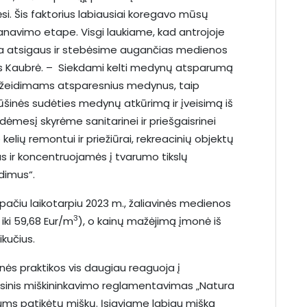
sėsi. Šis faktorius labiausiai koregavo mūsų
lanavimo etape. Visgi laukiame, kad antrojoje
a atsigaus ir stebėsime augančias medienos
s Kaubrė. – Siekdami kelti medynų atsparumą
pažeidimams atsparesnius medynus, taip
rūšinės sudėties medynų atkūrimą ir įveisimą iš
į dėmesį skyrėme sanitarinei ir priešgaisrinei
elių remontui ir priežiūrai, rekreacinių objektų
s ir koncentruojamės į tvarumo tikslų
dimus“.
 pačiu laikotarpiu 2023 m., žaliavinės medienos
3
iki 59,68 Eur/m
), o kainų mažėjimą įmonė iš
kučius.
nės praktikos vis daugiau reaguoja į
eisinis miškininkavimo reglamentavimas „Natura
mums patikėtų miškų. Įsigyjame labiau mišką