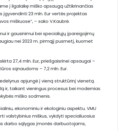
ame į ilgalaikę miško apsaugą užtikrinančias
įgyvendinti 23 mln. Eur vertės projektas
uvos miškuose“, – sako V.Kaubrė.
i ir gausinimui bei specialiųjų įpareigojimų
daugiau nei 2023 m. pirmąjį pusmetį, kuomet
kirta 27,4 mln. Eur, priešgaisrinei apsaugai –
ežiūros sąnaudoms – 7,2 mln. Eur.
delynus apjungė į vieną struktūrinį vienetą.
klą ir, taikant vieningus procesus bei modernias
 kokybės miško sodmenis.
aliniu, ekonominiu ir ekologiniu aspektu. VMU
kurti valstybinius miškus, vykdyti specialiuosius
ras darbo sąlygas įmonės darbuotojams,