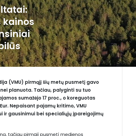
tatai:
 kainos
nsiniai
bilūs
dija (VMU) pirmąjį šių metų pusmetį gavo
 nei planuota. Tačiau, palyginti su tuo
pajamos sumažėjo 17 proc., o koreguotas
 Eur. Nepaisant pajamų kritimo, VMU
 ir gausinimui bei specialiųjų įpareigojimų
una, tačiau pirmąjį pusmetį medienos