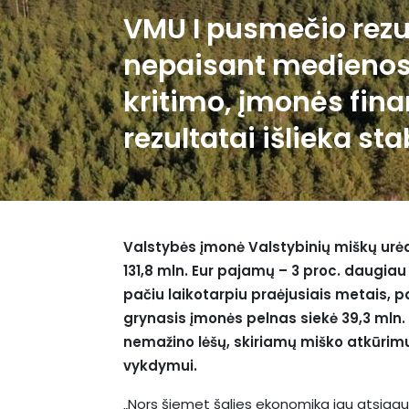
VMU I pusmečio rezul
nepaisant medienos
kritimo, įmonės fina
rezultatai išlieka sta
Valstybės įmonė Valstybinių miškų urė
131,8 mln. Eur pajamų – 3 proc. daugiau
pačiu laikotarpiu praėjusiais metais, 
grynasis įmonės pelnas siekė 39,3 mln.
nemažino lėšų, skiriamų miško atkūrimui
vykdymui.
„Nors šiemet šalies ekonomika jau atsiga