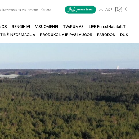
ultavimasis su visuomene
Karjera
NOS
RENGINIAI
VISUOMENEI
TVARUMAS
LIFE ForestHabitatLT
TINĖ INFORMACIJA
PRODUKCIJA IR PASLAUGOS
PARODOS
DUK