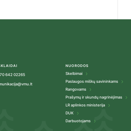
SKLAIDAI
NUORODOS
Skelbimai
70 642 02265
Paslaugos miškų savininkams
munikacija@vmu.lt
Rangovams
Prašymų ir skundų nagrinėjimas
LR aplinkos ministerija
DUK
Darbuotojams