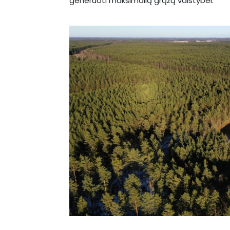
generuoti maksimalią grąžą valstybei.