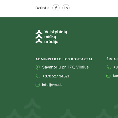
Dalintis
ADMINISTRACIJOS KONTAKTAI
ŽINIA
Savanorių pr. 176, Vilnius
+3
ko
+370 527 34021
info@vmu.lt