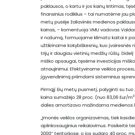
paklausos, o kartu ir jos kainų kritimas, tę
finansinius rodiklius – tai numatėme jau p
metų pusėje žaliavinės medienos paklaus
kainas, – komentuoja VMU vadovas Valda
ir našumą, formuojame klimato kaitai ir 
užtikriname kokybiškesnių, kuo įvairesnės 
trijų ir daugiau vietinių medžių rūšių. Didel
miško apsaugai, tęsėme investicijas miško k
atnaujinimui. Efektyviname veiklos procesu
įgyvendinimą priimdami sisteminius spren
Pirmąjį šių metų pusmetį, palyginti su tuo
3
kaina sumažėjo 28 proc. (nuo 83,06 Eur/m
dalies amortizavo mažindama medienos li
„Įmonės veiklos organizavimas, tiek kasdie
aplinkosauginius reikalavimus. Pasikeitė t
2000“ teritorijose, o jos sudaro 40 proc. 