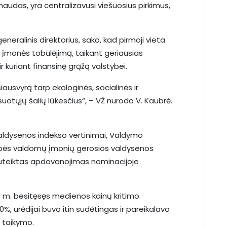
ąnaudas, yra centralizavusi viešuosius pirkimus,
neralinis direktorius, sako, kad pirmoji vieta
ų įmonės tobulėjimą, taikant geriausias
r kuriant finansinę grąžą valstybei.
iausvyrą tarp ekologinės, socialinės ir
uotųjų šalių lūkesčius“, – VŽ nurodo V. Kaubrė.
aldysenos indekso vertinimai, Valdymo
ės valdomų įmonių gerosios valdysenos
suteiktas apdovanojimas nominacijoje
20 m. besitęsęs medienos kainų kritimo
0%, urėdijai buvo itin sudėtingas ir pareikalavo
 taikymo.