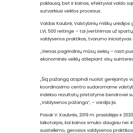
paklausą, bet ir kainas, efektyviai valdo s
sutvarkiusi veiklos procesus.
Valdas Kaubrė, Valstybinių miškų urėdijos ge
LVL 500 reitinge – tai įvertinimas už spart
valdysenos praktikas, tvarumo iniciatyvas i
„Vienas pagrindinių mūsų siekių – rasti pus
ekonominės veiklų atliepiant visų suinteres
„Šią pažangą atspindi nuolat gerėjantys v
koordinavimo centro sudaromame valstyb
indekso rezultatų pristatyme bendrovei 
„Valdysenos pažanga“, – vardija jis.
Pasak V. Kaubrės, 2019 m. prasidėjęs ir 20
laikotarpis, kai kainos smuko daugiau nei 4
susitelkimo, gerosios valdysenos praktikos