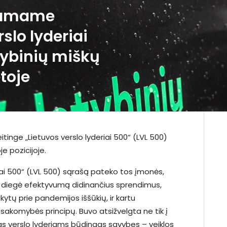
biamame
rslo lyderiai
tybinių miškų
toje
tinge „Lietuvos verslo lyderiai 500“ (LVL 500)
e pozicijoje.
riai 500“ (LVL 500) sąrašą pateko tos įmonės,
ą, diegė efektyvumą didinančius sprendimus,
kytų prie pandemijos iššūkių, ir kartu
sakomybės principų. Buvo atsižvelgta ne tik į
tas verslo lyderiams būdingas savybes – veiklos