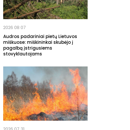
2026 08 07
Audros padariniai pietų Lietuvos
miškuose: miškininkai skubėjo į
pagalbą įstrigusiems
stovyklautojams
2026 07 31