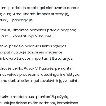
mų, todėl itin atsakingai planavome darbus
mą eurą. Atnaujindami įmonės strategiją,
us“, – pasakoja jis.
s ir mūsų išmoktos pamokos paklojo pagrindą
ais“, – konstatuoja V. Kaubrė.
nkai prisidėjo palankios rinkos sąlygos –
ip pat nutrūkęs žaliavinės medienos,
biokuro žaliavos importas iš Baltarusijos.
drovės veikla. Pasak V. Kaubrės, pernai itin
i, veiklos procesams, atsakingai ir efektyviai
rimo darbai, sėkmingai suvaldyti ir įgyvendinti
 turime moderniausią kankorėžių aižyklą,
s Baltijos šalyse miško sodmenų kompleksas,