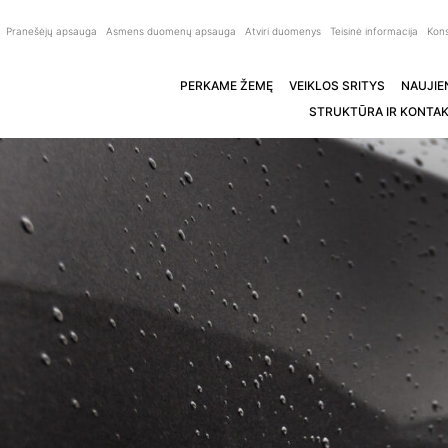
Pranešėjų apsauga
Asmens duomenų apsauga
Atviri duomenys
Teisinė informacija
Kons
PERKAME ŽEMĘ
VEIKLOS SRITYS
NAUJIE
STRUKTŪRA IR KONTAK