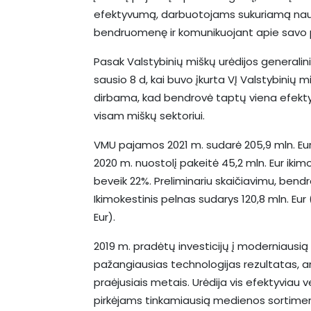
efektyvumą, darbuotojams sukuriamą naudą
bendruomenę ir komunikuojant apie savo p
Pasak Valstybinių miškų urėdijos generalin
sausio 8 d, kai buvo įkurta VĮ Valstybinių 
dirbama, kad bendrovė taptų viena efekty
visam miškų sektoriui.
VMU pajamos 2021 m. sudarė 205,9 mln. Eur
2020 m. nuostolį pakeitė 45,2 mln. Eur iki
beveik 22%. Preliminariu skaičiavimu, bendr
Ikimokestinis pelnas sudarys 120,8 mln. Eur
Eur).
2019 m. pradėtų investicijų į moderniausią
pažangiausias technologijas rezultatas,
praėjusiais metais. Urėdija vis efektyviau ve
pirkėjams tinkamiausią medienos sortimen