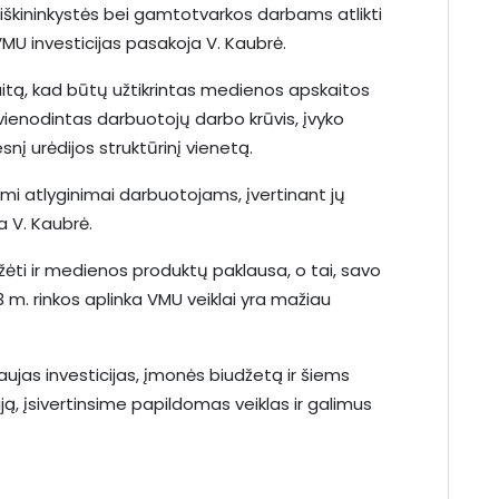
iškininkystės bei gamtotvarkos darbams atlikti
VMU investicijas pasakoja V. Kaubrė.
itą, kad būtų užtikrintas medienos apskaitos
uvienodintas darbuotojų darbo krūvis, įvyko
lesnį urėdijos struktūrinį vienetą.
mi atlyginimai darbuotojams, įvertinant jų
a V. Kaubrė.
žėti ir medienos produktų paklausa, o tai, savo
 m. rinkos aplinka VMU veiklai yra mažiau
jas investicijas, įmonės biudžetą ir šiems
 įsivertinsime papildomas veiklas ir galimus