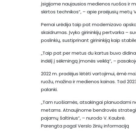
įsigijome naujausios medienos ruošos ir m
skirtos technikos“, – apie praėjusių metų 
Pernai urėdija taip pat modernizavo apska
skaidrumas. Įvyko girininkijų pertvarka – s
poslinkių, sustiprinant girininkiją kaip stabi
„Taip pat per metus du kartus buvo didina
indėlį į sėkmingą įmonės veiklą“, – pasakoj
2022 m. pradėjus lėtėti vartojimui, ėmė ma
ruožu, mažina ir medienos kainas. Tad 2023
palanki.
„Tam ruošiamės, atsakingai planuodami nau
metams. Atnaujinome bendrovės strategiją,
pajamų šaltinius“, – nurodo V. Kaubrė.
Parengta pagal Verslo žinių informaciją