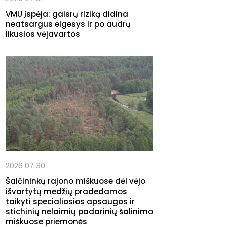
VMU įspėja: gaisrų riziką didina
neatsargus elgesys ir po audrų
likusios vėjavartos
2026 07 30
Šalčininkų rajono miškuose dėl vėjo
išvartytų medžių pradedamos
taikyti specialiosios apsaugos ir
stichinių nelaimių padarinių šalinimo
miškuose priemonės