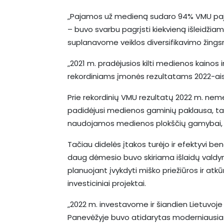
„Pajamos už medieną sudaro 94% VMU paja
– buvo svarbu pagrįsti kiekvieną išleidžia
suplanavome veiklos diversifikavimo žingsni
„2021 m. pradėjusios kilti medienos kaino
rekordiniams įmonės rezultatams 2022-aisi
Prie rekordinių VMU rezultatų 2022 m. neme
padidėjusi medienos gaminių paklausa, ta
naudojamos medienos plokščių gamybai, ir 
Tačiau didelės įtakos turėjo ir efektyvi ben
daug dėmesio buvo skiriama išlaidų valdymu
planuojant įvykdyti miško priežiūros ir atkū
investiciniai projektai.
„2022 m. investavome ir šiandien Lietuvoje
Panevėžyje buvo atidarytas moderniausia