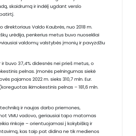
, skaidrumą ir indėlį ugdant verslo
atirtį.
io direktoriaus Valdo Kaubrės, nuo 2018 m.
miškų urėdija, penkerius metus buvo nuosekliai
viausiai valdomų valstybės įmonių ir pavyzdžiu
 ir buvo 37,4% didesnės nei prieš metus, o
mokestinis pelnas. Įmonės pelningumas siekė
ovės pajamos 2022 m. sieks 310,7 mln. Eur.
 (koreguotas ikimokestinis pelnas – 181,6 mln.
 techniką ir naujas darbo priemones,
 anot VMU vadovo, geriausiai tapo matomas
ikia rinkoje – orientuojamasi į kokybišką ir
tavimą, kas taip pat didina ne tik medienos