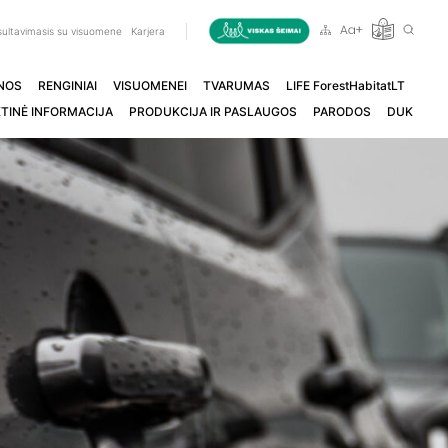
ultavimasis su visuomene
Karjera
NOS
RENGINIAI
VISUOMENEI
TVARUMAS
LIFE ForestHabitatLT
TINĖ INFORMACIJA
PRODUKCIJA IR PASLAUGOS
PARODOS
DUK