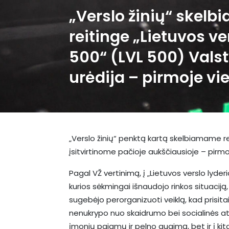
„Verslo žinių“ skel
reitinge „Lietuvos ve
500“ (LVL 500) Vals
urėdija – pirmoje vie
„Verslo žinių“ penktą kartą skelbiamame rei
įsitvirtinome pačioje aukščiausioje – pirmoj
Pagal VŽ vertinimą, į „Lietuvos verslo lyde
kurios sėkmingai išnaudojo rinkos situacij
sugebėjo perorganizuoti veiklą, kad prisitai
nenukrypo nuo skaidrumo bei socialinės at
įmonių pajamų ir pelno augimą, bet ir į ki