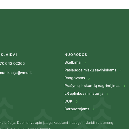
SKLAIDAI
NUORODOS
Skelbimai
70 642 02265
Paslaugos miškų savininkams
munikacija@vmu.lt
Rangovams
Prašymų ir skundų nagrinėjimas
LR aplinkos ministerija
DUK
Darbuotojams
kų urėdija. Duomenys apie įstagą kaupiami ir saugomi Juridinių asmenų