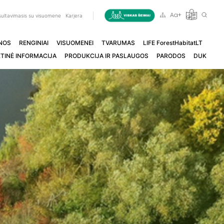
ultavimasis su visuomene
Karjera
NOS
RENGINIAI
VISUOMENEI
TVARUMAS
LIFE ForestHabitatLT
TINĖ INFORMACIJA
PRODUKCIJA IR PASLAUGOS
PARODOS
DUK