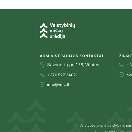
ADMINISTRACIJOS KONTAKTAI
ŽINIA
Savanorių pr. 176, Vilnius
+3
ko
+370 527 34021
info@vmu.lt
Valstybės įmonė Valstybinių miš