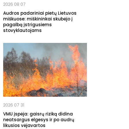
2026 08 07
Audros padariniai pietų Lietuvos
miškuose: miškininkai skubėjo į
pagalbą įstrigusiems
stovyklautojams
2026 07 31
VMU įspėja: gaisrų riziką didina
neatsargus elgesys ir po audrų
likusios vėjavartos