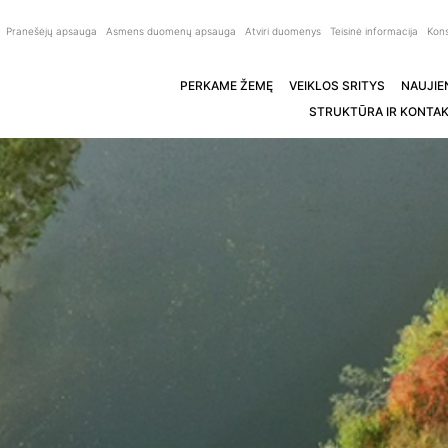
Pranešėjų apsauga
Asmens duomenų apsauga
Atviri duomenys
Teisinė informacija
Kons
PERKAME ŽEMĘ
VEIKLOS SRITYS
NAUJIE
STRUKTŪRA IR KONTAK