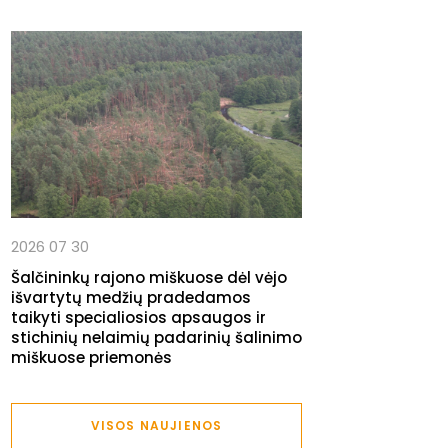
2026 07 30
Šalčininkų rajono miškuose dėl vėjo
išvartytų medžių pradedamos
taikyti specialiosios apsaugos ir
stichinių nelaimių padarinių šalinimo
miškuose priemonės
VISOS NAUJIENOS