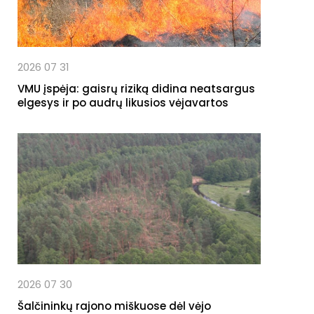
2026 07 31
VMU įspėja: gaisrų riziką didina neatsargus
elgesys ir po audrų likusios vėjavartos
2026 07 30
Šalčininkų rajono miškuose dėl vėjo