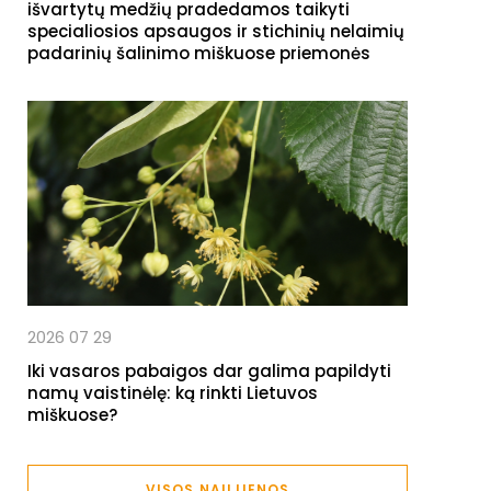
išvartytų medžių pradedamos taikyti
specialiosios apsaugos ir stichinių nelaimių
padarinių šalinimo miškuose priemonės
2026 07 29
Iki vasaros pabaigos dar galima papildyti
namų vaistinėlę: ką rinkti Lietuvos
miškuose?
VISOS NAUJIENOS