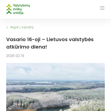
Skip
to
content
Atgal į sąrašą
Vasario 16-oji – Lietuvos valstybės
atkūrimo diena!
2026 02 16