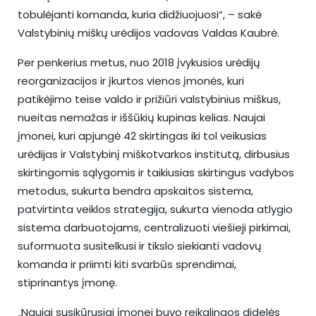
tobulėjanti komanda, kuria didžiuojuosi“, – sakė
Valstybinių miškų urėdijos vadovas Valdas Kaubrė.
Per penkerius metus, nuo 2018 įvykusios urėdijų
reorganizacijos ir įkurtos vienos įmonės, kuri
patikėjimo teise valdo ir prižiūri valstybinius miškus,
nueitas nemažas ir iššūkių kupinas kelias. Naujai
įmonei, kuri apjungė 42 skirtingas iki tol veikusias
urėdijas ir Valstybinį miškotvarkos institutą, dirbusius
skirtingomis sąlygomis ir taikiusias skirtingus vadybos
metodus, sukurta bendra apskaitos sistema,
patvirtinta veiklos strategija, sukurta vienoda atlygio
sistema darbuotojams, centralizuoti viešieji pirkimai,
suformuota susitelkusi ir tikslo siekianti vadovų
komanda ir priimti kiti svarbūs sprendimai,
stiprinantys įmonę.
„Naujai susikūrusiai įmonei buvo reikalingos didelės