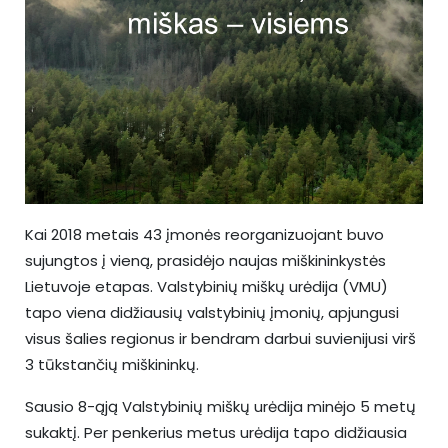
Kai 2018 metais 43 įmonės reorganizuojant buvo
sujungtos į vieną, prasidėjo naujas miškininkystės
Lietuvoje etapas. Valstybinių miškų urėdija (VMU)
tapo viena didžiausių valstybinių įmonių, apjungusi
visus šalies regionus ir bendram darbui suvienijusi virš
3 tūkstančių miškininkų.
Sausio 8-ąją Valstybinių miškų urėdija minėjo 5 metų
sukaktį. Per penkerius metus urėdija tapo didžiausia