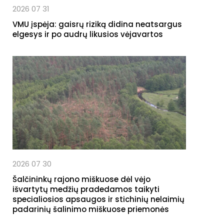
2026 07 31
VMU įspėja: gaisrų riziką didina neatsargus
elgesys ir po audrų likusios vėjavartos
2026 07 30
Šalčininkų rajono miškuose dėl vėjo
išvartytų medžių pradedamos taikyti
specialiosios apsaugos ir stichinių nelaimių
padarinių šalinimo miškuose priemonės