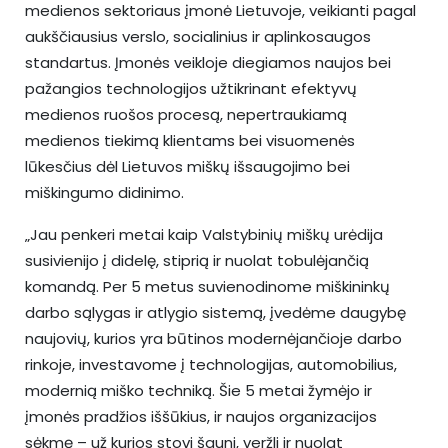
medienos sektoriaus įmonė Lietuvoje, veikianti pagal
aukščiausius verslo, socialinius ir aplinkosaugos
standartus. Įmonės veikloje diegiamos naujos bei
pažangios technologijos užtikrinant efektyvų
medienos ruošos procesą, nepertraukiamą
medienos tiekimą klientams bei visuomenės
lūkesčius dėl Lietuvos miškų išsaugojimo bei
miškingumo didinimo.
„Jau penkeri metai kaip Valstybinių miškų urėdija
susivienijo į didelę, stiprią ir nuolat tobulėjančią
komandą. Per 5 metus suvienodinome miškininkų
darbo sąlygas ir atlygio sistemą, įvedėme daugybę
naujovių, kurios yra būtinos modernėjančioje darbo
rinkoje, investavome į technologijas, automobilius,
modernią miško techniką. Šie 5 metai žymėjo ir
įmonės pradžios iššūkius, ir naujos organizacijos
sėkmę – už kurios stovi šauni, veržli ir nuolat