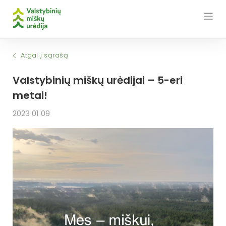
Skip
to
content
Atgal į sąrašą
Valstybinių miškų urėdijai – 5-eri
metai!
2023 01 09