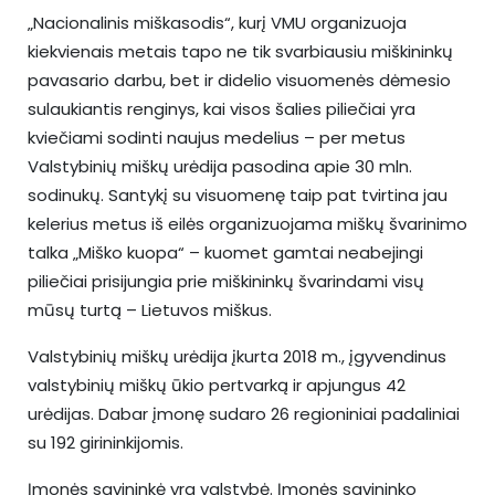
„Nacionalinis miškasodis“, kurį VMU organizuoja
kiekvienais metais tapo ne tik svarbiausiu miškininkų
pavasario darbu, bet ir didelio visuomenės dėmesio
sulaukiantis renginys, kai visos šalies piliečiai yra
kviečiami sodinti naujus medelius – per metus
Valstybinių miškų urėdija pasodina apie 30 mln.
sodinukų. Santykį su visuomenę taip pat tvirtina jau
kelerius metus iš eilės organizuojama miškų švarinimo
talka „Miško kuopa“ – kuomet gamtai neabejingi
piliečiai prisijungia prie miškininkų švarindami visų
mūsų turtą – Lietuvos miškus.
Valstybinių miškų urėdija įkurta 2018 m., įgyvendinus
valstybinių miškų ūkio pertvarką ir apjungus 42
urėdijas. Dabar įmonę sudaro 26 regioniniai padaliniai
su 192 girininkijomis.
Įmonės savininkė yra valstybė. Įmonės savininko