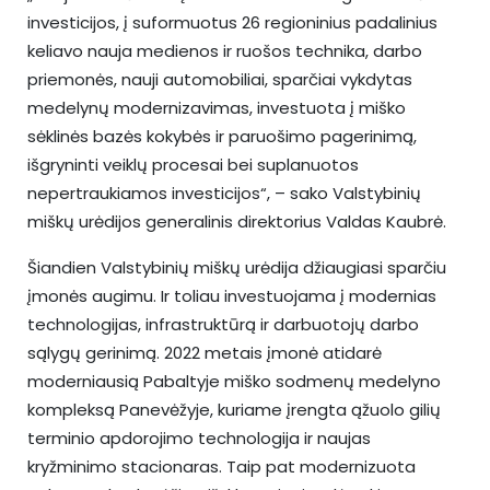
investicijos, į suformuotus 26 regioninius padalinius
keliavo nauja medienos ir ruošos technika, darbo
priemonės, nauji automobiliai, sparčiai vykdytas
medelynų modernizavimas, investuota į miško
sėklinės bazės kokybės ir paruošimo pagerinimą,
išgryninti veiklų procesai bei suplanuotos
nepertraukiamos investicijos“, – sako Valstybinių
miškų urėdijos generalinis direktorius Valdas Kaubrė.
Šiandien Valstybinių miškų urėdija džiaugiasi sparčiu
įmonės augimu. Ir toliau investuojama į modernias
technologijas, infrastruktūrą ir darbuotojų darbo
sąlygų gerinimą. 2022 metais įmonė atidarė
moderniausią Pabaltyje miško sodmenų medelyno
kompleksą Panevėžyje, kuriame įrengta ąžuolo gilių
terminio apdorojimo technologija ir naujas
kryžminimo stacionaras. Taip pat modernizuota