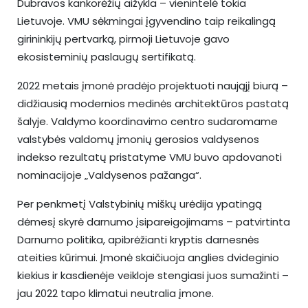
Dubravos kankorėžių aižykla – vienintelė tokia
Lietuvoje. VMU sėkmingai įgyvendino taip reikalingą
girininkijų pertvarką, pirmoji Lietuvoje gavo
ekosisteminių paslaugų sertifikatą.
2022 metais įmonė pradėjo projektuoti naująjį biurą –
didžiausią modernios medinės architektūros pastatą
šalyje. Valdymo koordinavimo centro sudaromame
valstybės valdomų įmonių gerosios valdysenos
indekso rezultatų pristatyme VMU buvo apdovanoti
nominacijoje „Valdysenos pažanga“.
Per penkmetį Valstybinių miškų urėdija ypatingą
dėmesį skyrė darnumo įsipareigojimams – patvirtinta
Darnumo politika, apibrėžianti kryptis darnesnės
ateities kūrimui. Įmonė skaičiuoja anglies dvideginio
kiekius ir kasdienėje veikloje stengiasi juos sumažinti –
jau 2022 tapo klimatui neutralia įmone.