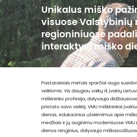
Unikalus miško paž
visuose Valstybinių
regioniniuose padal
interaktyvi miško d
Pastaraisiais metais sparčiai auga susido
veiklomis. Vis daugiau vaikų iš įvairių Liet
miškininko profesija, dalyvauja didžiausiose
pristato savo veiklą. VMU miškininkai įva
dienas, edukacinius užsiėmimus apie miško
medžiais ir jų auginimu moderniuose VMU me
dienos renginius, dalyvauja miškasodžiuose