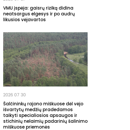
VMU įspėja: gaisrų riziką didina
neatsargus elgesys ir po audrų
likusios vėjavartos
2026 07 30
Šalčininkų rajono miškuose dėl vėjo
išvartytų medžių pradedamos
taikyti specialiosios apsaugos ir
stichinių nelaimių padarinių šalinimo
miškuose priemonės