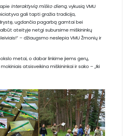
 apie
Interaktyvią miško dieną
, vykusią VMU
iciatyva gali tapti gražia tradicija,
ndrystę, ugdančia pagarbą gamtai bei
galbūt ateityje netgi subursime miškininkų
eiviais!“ – džiaugsmo neslepia VMU Žmonių ir
mokslo metai, o dabar linkime jiems gerų,
kiniais atsisveikina miškininkai ir sako – „Iki