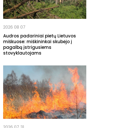
2026 08 07
Audros padariniai pietų Lietuvos
miškuose: miškininkai skubėjo į
pagalbą įstrigusiems
stovyklautojams
2026 07 31