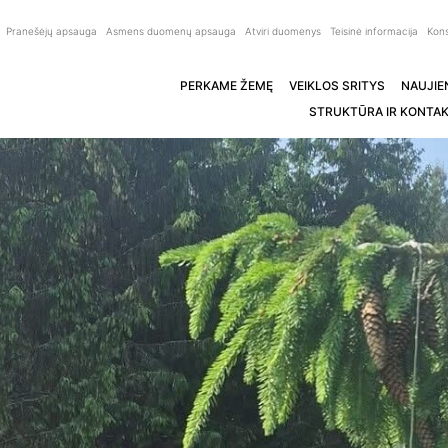
Pranešėjų apsauga
Asmens duomenų apsauga
Atviri duomenys
Teisinė informacija
Kons
PERKAME ŽEMĘ
VEIKLOS SRITYS
NAUJIE
STRUKTŪRA IR KONTAK