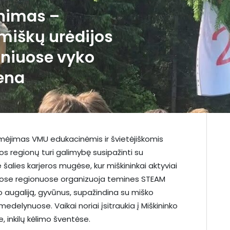
inimas –
 miškų urėdijos
iniuose vyko
iena
mėjimas VMU edukacinėmis ir švietėjiškomis
uvos regionų turi galimybę susipažinti su
 šalies karjeros mugėse, kur miškininkai aktyviai
iriuose regionuose organizuoja temines STEAM
 augaliją, gyvūnus, supažindina su miško
delynuose. Vaikai noriai įsitraukia į Miškininko
, inkilų kėlimo šventėse.