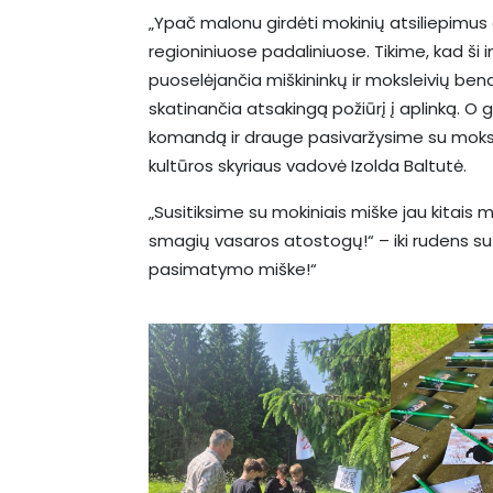
„Ypač malonu girdėti mokinių atsiliepimus
regioniniuose padaliniuose. Tikime, kad ši in
puoselėjančia miškininkų ir moksleivių be
skatinančia atsakingą požiūrį į aplinką. O 
komandą ir drauge pasivaržysime su moksl
kultūros skyriaus vadovė Izolda Baltutė.
„Susitiksime su mokiniais miške jau kitais 
smagių vasaros atostogų!“ – iki rudens su mo
pasimatymo miške!“