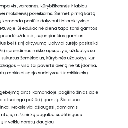
a vis įvairesnės, kūrybiškesnės ir labiau
ei moksleivių poreikiams. Šiemet pirmą kartą
komanda pasiūlė dalyvauti interaktyvioje
etuvoje. Ši edukacinė diena tapo tarsi gamtos
 sprendė užduotis, sujungiančias gamtos
 bei fizinį aktyvumą. Dalyviai turėjo pasitelkti
žodžių sprendimas miško apsuptyje, užduotys su
 sukurtus žemėlapius, kūrybinės užduotys, kur
iagos – visa tai pavertė dieną ne tik įdomia,
atų mokiniai spėjo sudalyvauti ir miškininkų
 gebėjimą dirbti komandoje, pagilino žinias apie
no atsakingą požiūrį į gamtą. Šia diena
ininkai. Moksleiviai džiaugėsi įdomiomis
amtoje, miškininkų pagalba sudėtingose
nų ir veiklų norėtų daugiau.