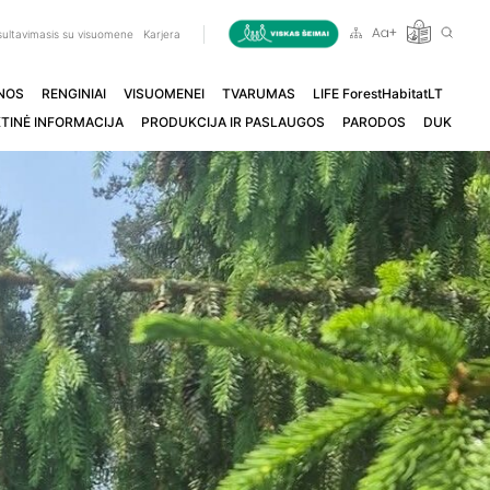
ultavimasis su visuomene
Karjera
NOS
RENGINIAI
VISUOMENEI
TVARUMAS
LIFE ForestHabitatLT
TINĖ INFORMACIJA
PRODUKCIJA IR PASLAUGOS
PARODOS
DUK