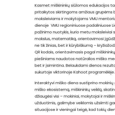
Kasmet miškininkų siūlomos edukacijos tamp
pritaikytos skirtingoms amžiaus grupėms b
moksleiviams ir mokytojams VMU mentorių 
dienoje VMU regioniniuose padaliniuose Li
pažinimo nuotykis, kurio metu moksleiviai
mokslus, matematiką, orientavimosi įgūdžius
ne tik žinias, bet ir kūrybiškumą – kryžia
QR kodais, orientavimasis pagal miškininkų
piešiniams naudotos natūralios miško medž
bet ir įsimintina. Belaukdami dienos rezult
sukurtoje viktorinoje Kahoot programėlėje.
Interaktyvi miško diena sustiprino mokinių
miško ekosistemą, miškininkų veiklą, skati
džiaugėsi visi – mokiniai, mokytojai ir mišk
užduotimis, galimybe veiklomis užsiimti g
situacijose ir vieningai teigė, kad tokių die