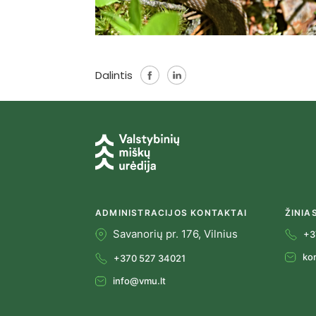
Dalintis
ADMINISTRACIJOS KONTAKTAI
ŽINIA
Savanorių pr. 176, Vilnius
+3
ko
+370 527 34021
info@vmu.lt