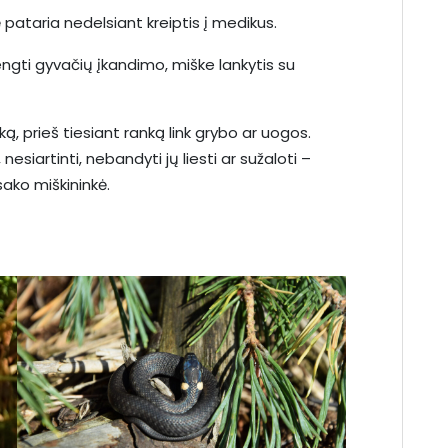
 pataria nedelsiant kreiptis į medikus.
engti gyvačių įkandimo, miške lankytis su
, prieš tiesiant ranką link grybo ar uogos.
esiartinti, nebandyti jų liesti ar sužaloti –
 sako miškininkė.