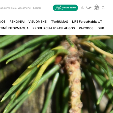
ultavimasis su visuomene
Karjera
NOS
RENGINIAI
VISUOMENEI
TVARUMAS
LIFE ForestHabitatLT
TINĖ INFORMACIJA
PRODUKCIJA IR PASLAUGOS
PARODOS
DUK