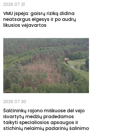
2026 07 31
VMU įspėja: gaisrų riziką didina
neatsargus elgesys ir po audrų
likusios vėjavartos
2026 07 30
Šalčininkų rajono miškuose dėl vėjo
išvartytų medžių pradedamos
taikyti specialiosios apsaugos ir
stichinių nelaimių padarinių šalinimo