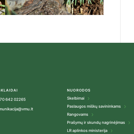
SKLAIDAI
NUORODOS
Skelbimai
70 642 02265
Paslaugos miškų savininkams
munikacija@vmu.lt
Rangovams
Prašymų ir skundų nagrinėjimas
LR aplinkos ministerija