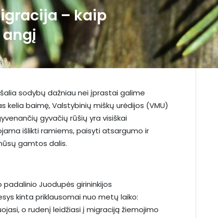
gracija – kaip
r angį
šalia sodybų dažniau nei įprastai galime
as kelia baimę, Valstybinių miškų urėdijos (VMU)
yvenančių gyvačių rūšių yra visiškai
ama išlikti ramiems, paisyti atsargumo ir
 mūsų gamtos dalis.
 padalinio Juodupės girininkijos
gesys kinta priklausomai nuo metų laiko:
jasi, o rudenį leidžiasi į migraciją žiemojimo