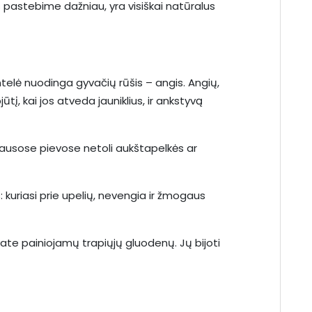
s pastebime dažniau, yra visiškai natūralus
nintelė nuodinga gyvačių rūšis – angis. Angių,
tį, kai jos atveda jauniklius, ir ankstyvą
 sausose pievose netoli aukštapelkės ar
 kuriasi prie upelių, nevengia ir žmogaus
vate painiojamų trapiųjų gluodenų. Jų bijoti