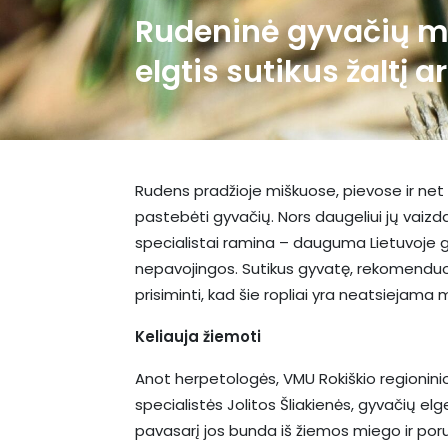
Rudeninė gyvačių mi
elgtis sutikus žaltį a
Rudens pradžioje miškuose, pievose ir net 
pastebėti gyvačių. Nors daugeliui jų vaizd
specialistai ramina – dauguma Lietuvoje g
nepavojingos. Sutikus gyvatę, rekomenduoj
prisiminti, kad šie ropliai yra neatsiejama
Keliauja žiemoti
Anot herpetologės, VMU Rokiškio regioninio
specialistės Jolitos Šliakienės, gyvačių el
pavasarį jos bunda iš žiemos miego ir poruo