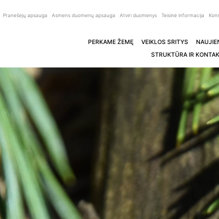
Pranešėjų apsauga
Asmens duomenų apsauga
Atviri duomenys
Teisinė informacija
Kons
PERKAME ŽEMĘ
VEIKLOS SRITYS
NAUJIE
STRUKTŪRA IR KONTAK