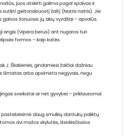
anašūs, juos atskirti galima pagal spalvas ir
utikti geltonskruostį žaltį (Natrix natrix). Jie
 galvos šonuose, jų akių vyzdžiai – apvalūs.
i angis (Vipera berus) ant nugaros turi
elipsės formos – kaip katės.
ak J. Šliakienės, gindamiesi žalčiai dažniau
čias išmatas arba apsimeta negyvais, negu
ingas sveikatai ar net gyvybei – priklausomai
dos pastebėsime daug smulkių dantukų paliktų
tomos dvi mažos skylutės, išsidėsčiusios