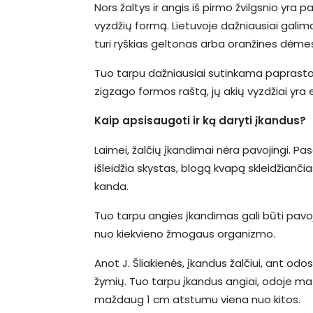
Nors žaltys ir angis iš pirmo žvilgsnio yra p
vyzdžių formą. Lietuvoje dažniausiai galima s
turi ryškias geltonas arba oranžines dėmes
Tuo tarpu dažniausiai sutinkama paprastoj
zigzago formos raštą, jų akių vyzdžiai yra 
Kaip apsisaugoti ir ką daryti įkandus?
Laimei, žalčių įkandimai nėra pavojingi. Pas
išleidžia skystas, blogą kvapą skleidžian
kanda.
Tuo tarpu angies įkandimas gali būti pavoj
nuo kiekvieno žmogaus organizmo.
Anot J. Šliakienės, įkandus žalčiui, ant o
žymių. Tuo tarpu įkandus angiai, odoje ma
maždaug 1 cm atstumu viena nuo kitos.