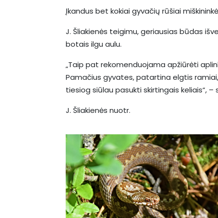
Įkandus bet kokiai gyvačių rūšiai miškininkė
J. Šliakienės teigimu, geriausias būdas išv
botais ilgu aulu.
„Taip pat rekomenduojama apžiūrėti aplinką
Pamačius gyvates, patartina elgtis ramiai, n
tiesiog siūlau pasukti skirtingais keliais“, –
J. Šliakienės nuotr.