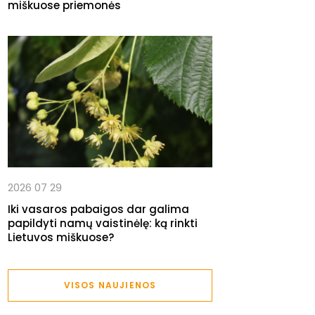
miškuose priemonės
2026 07 29
Iki vasaros pabaigos dar galima
papildyti namų vaistinėlę: ką rinkti
Lietuvos miškuose?
VISOS NAUJIENOS