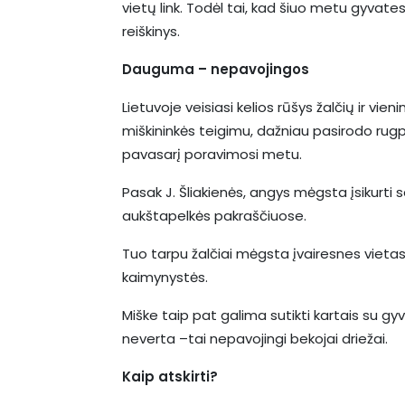
vietų link. Todėl tai, kad šiuo metu gyvate
reiškinys.
Dauguma – nepavojingos
Lietuvoje veisiasi kelios rūšys žalčių ir vie
miškininkės teigimu, dažniau pasirodo rugpjū
pavasarį poravimosi metu.
Pasak J. Šliakienės, angys mėgsta įsikurti
aukštapelkės pakraščiuose.
Tuo tarpu žalčiai mėgsta įvairesnes vietas:
kaimynystės.
Miške taip pat galima sutikti kartais su gy
neverta –tai nepavojingi bekojai driežai.
Kaip atskirti?