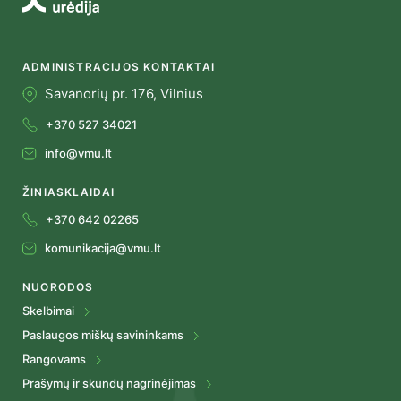
ADMINISTRACIJOS KONTAKTAI
Savanorių pr. 176, Vilnius
+370 527 34021
info@vmu.lt
ŽINIASKLAIDAI
+370 642 02265
komunikacija@vmu.lt
NUORODOS
Skelbimai
Paslaugos miškų savininkams
Rangovams
Prašymų ir skundų nagrinėjimas