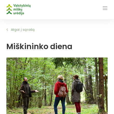
Skip
to
content
Atgal į sąrašą
Miškininko diena