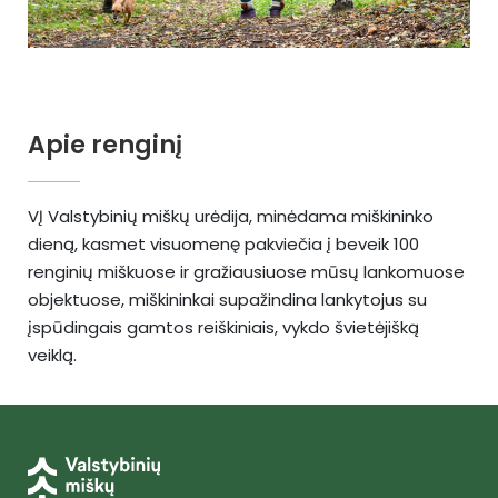
Apie renginį
VĮ Valstybinių miškų urėdija, minėdama miškininko
dieną, kasmet visuomenę pakviečia į beveik 100
renginių miškuose ir gražiausiuose mūsų lankomuose
objektuose, miškininkai supažindina lankytojus su
įspūdingais gamtos reiškiniais, vykdo švietėjišką
veiklą.