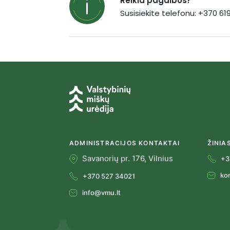
Reikia pagalbos?
Susisiekite telefonu: +370 6
ADMINISTRACIJOS KONTAKTAI
ŽINIA
Savanorių pr. 176, Vilnius
+3
ko
+370 527 34021
info@vmu.lt