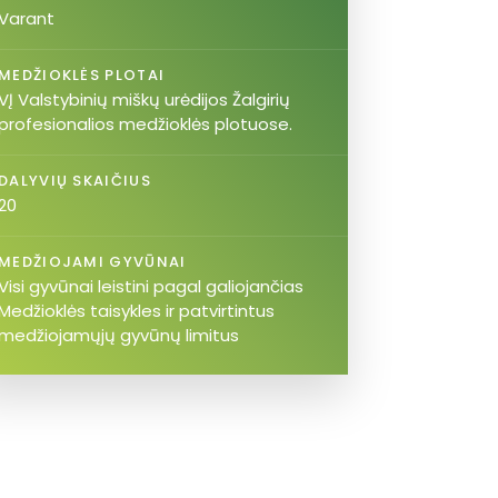
Varant
MEDŽIOKLĖS PLOTAI
VĮ Valstybinių miškų urėdijos Žalgirių
profesionalios medžioklės plotuose.
DALYVIŲ SKAIČIUS
20
MEDŽIOJAMI GYVŪNAI
Visi gyvūnai leistini pagal galiojančias
Medžioklės taisykles ir patvirtintus
medžiojamųjų gyvūnų limitus