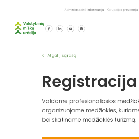
Skip
Administracinė informacija
Korupcijos prevencija
to
content
Atgal į sąrašą
Registracija
Valdome profesionaliosios medžiokl
organizuojame medžiokles, kuriame
bei skatiname medžioklės turizmą.