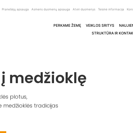
Pranešėjų apsauga
Asmens duomenų apsauga
Atviri duomenys
Teisinė informacija
Kons
PERKAME ŽEMĘ
VEIKLOS SRITYS
NAUJIE
STRUKTŪRA IR KONTAK
 į medžioklę
ės plotus,
 medžioklės tradicijas