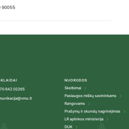
19 90055
SKLAIDAI
NUORODOS
Skelbimai
70 642 02265
Paslaugos miškų savininkams
munikacija@vmu.lt
Rangovams
Prašymų ir skundų nagrinėjimas
LR aplinkos ministerija
DUK