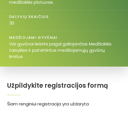
medžioklės plotuose.
DALYVIŲ SKAIČIUS
30
MEDŽIOJAMI GYVŪNAI
Visi gyvūnai leistini pagal galiojančias Medžioklės
taisykles ir patvirtintus medžiojamųjų gyvūnų
limitus
Užpildykite registracijos formą
Šiam renginiui registracija yra uždaryta