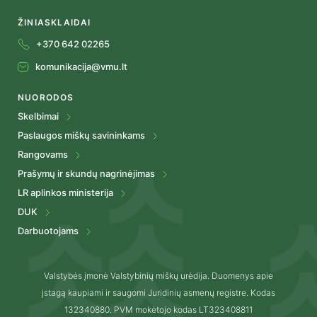
ŽINIASKLAIDAI
+370 642 02265
komunikacija@vmu.lt
NUORODOS
Skelbimai
Paslaugos miškų savininkams
Rangovams
Prašymų ir skundų nagrinėjimas
LR aplinkos ministerija
DUK
Darbuotojams
Valstybės įmonė Valstybinių miškų urėdija. Duomenys apie
įstagą kaupiami ir saugomi Juridinių asmenų registre. Kodas
132340880. PVM mokėtojo kodas LT323408811