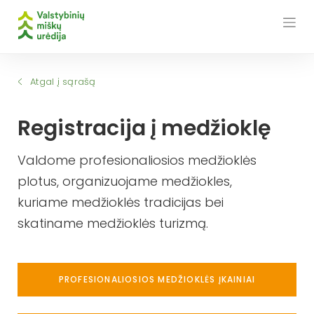
Skip
to
content
Atgal į sąrašą
Registracija į medžioklę
Valdome profesionaliosios medžioklės
plotus, organizuojame medžiokles,
kuriame medžioklės tradicijas bei
skatiname medžioklės turizmą.
PROFESIONALIOSIOS MEDŽIOKLĖS ĮKAINIAI