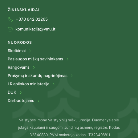
ŽINIASKLAIDAI
+370 642 02265
komunikacija@vmu.lt
NUORODOS
Skelbimai
Paslaugos miškų savininkams
Rangovams
Prašymų ir skundų nagrinėjimas
LR aplinkos ministerija
DUK
Darbuotojams
Valstybės įmonė Valstybinių miškų urėdija. Duomenys apie
įstagą kaupiami ir saugomi Juridinių asmenų registre. Kodas
132340880. PVM mokėtojo kodas LT323408811