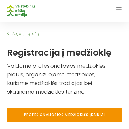
Skip
to
content
Atgal į sąrašą
Registracija į medžioklę
Valdome profesionaliosios medžioklės
plotus, organizuojame medžiokles,
kuriame medžioklės tradicijas bei
skatiname medžioklės turizmą.
PROFESIONALIOSIOS MEDŽIOKLĖS ĮKAINIAI