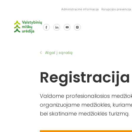
Skip
Administracinė informacija
Korupcijos prevencija
to
content
Atgal į sąrašą
Registracija
Valdome profesionaliosios medžiokl
organizuojame medžiokles, kuriame
bei skatiname medžioklės turizmą.