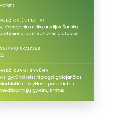
Varant
MEDŽIOKLĖS PLOTAI
VĮ Valstybinių miškų urėdijos Šunskų
profesionalios medžioklės plotuose.
DALYVIŲ SKAIČIUS
20
MEDŽIOJAMI GYVŪNAI
Visi gyvūnai leistini pagal galiojančias
Medžioklės taisykles ir patvirtintus
medžiojamųjų gyvūnų limitus