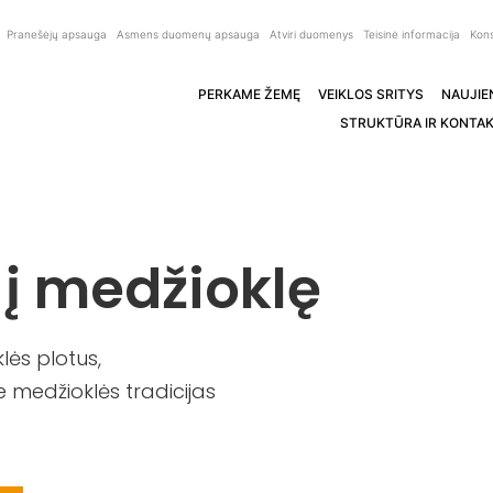
Pranešėjų apsauga
Asmens duomenų apsauga
Atviri duomenys
Teisinė informacija
Kons
PERKAME ŽEMĘ
VEIKLOS SRITYS
NAUJIE
STRUKTŪRA IR KONTAK
 į medžioklę
ės plotus,
 medžioklės tradicijas