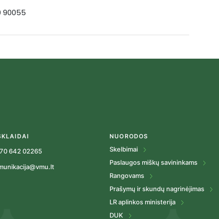
19 90055
SKLAIDAI
NUORODOS
Skelbimai
70 642 02265
Paslaugos miškų savininkams
munikacija@vmu.lt
Rangovams
Prašymų ir skundų nagrinėjimas
LR aplinkos ministerija
DUK