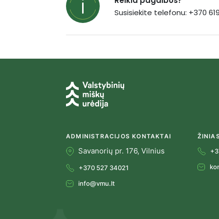
Reikia pagalbos?
Susisiekite telefonu: +370 6
ADMINISTRACIJOS KONTAKTAI
ŽINIA
Savanorių pr. 176, Vilnius
+3
ko
+370 527 34021
info@vmu.lt