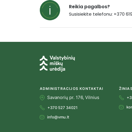
Reikia pagalbos?
Susisiekite telefonu: +370 6
ADMINISTRACIJOS KONTAKTAI
ŽINIA
Savanorių pr. 176, Vilnius
+3
ko
+370 527 34021
info@vmu.lt