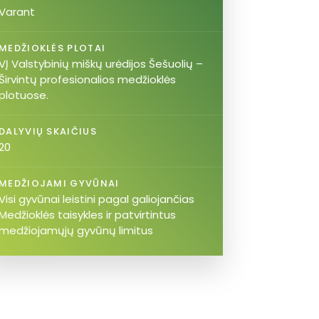
Varant
MEDŽIOKLĖS PLOTAI
VĮ Valstybinių miškų urėdijos Šešuolių –
Širvintų profesionalios medžioklės
plotuose.
DALYVIŲ SKAIČIUS
20
MEDŽIOJAMI GYVŪNAI
Visi gyvūnai leistini pagal galiojančias
Medžioklės taisykles ir patvirtintus
medžiojamųjų gyvūnų limitus