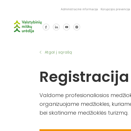
Skip
Administracinė informacija
Korupcijos prevencija
to
content
Atgal į sąrašą
Registracija
Valdome profesionaliosios medžiokl
organizuojame medžiokles, kuriame
bei skatiname medžioklės turizmą.