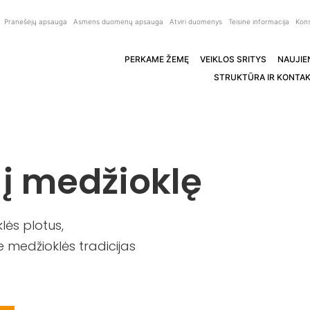
Pranešėjų apsauga
Asmens duomenų apsauga
Atviri duomenys
Teisinė informacija
Kons
PERKAME ŽEMĘ
VEIKLOS SRITYS
NAUJIE
STRUKTŪRA IR KONTAK
 į medžioklę
ės plotus,
 medžioklės tradicijas