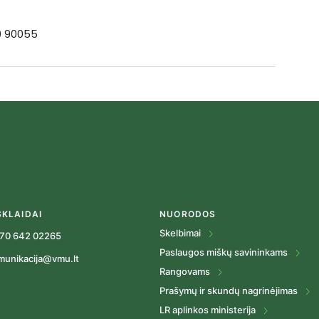
19 90055
SKLAIDAI
NUORODOS
Skelbimai
70 642 02265
Paslaugos miškų savininkams
munikacija@vmu.lt
Rangovams
Prašymų ir skundų nagrinėjimas
LR aplinkos ministerija