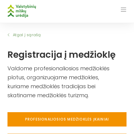
Skip
to
content
Atgal į sąrašą
Registracija į medžioklę
Valdome profesionaliosios medžioklės
plotus, organizuojame medžiokles,
kuriame medžioklės tradicijas bei
skatiname medžioklės turizmą.
PROFESIONALIOSIOS MEDŽIOKLĖS ĮKAINIAI