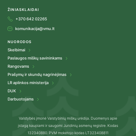
ŽINIASKLAIDAI
+370 642 02265
komunikacija@vmu.lt
NUORODOS
Skelbimai
Paslaugos miškų savininkams
Rangovams
Prašymų ir skundų nagrinėjimas
LR aplinkos ministerija
DUK
Darbuotojams
Valstybės įmonė Valstybinių miškų urėdija. Duomenys apie
įstagą kaupiami ir saugomi Juridinių asmenų registre. Kodas
132340880. PVM mokėtojo kodas LT323408811