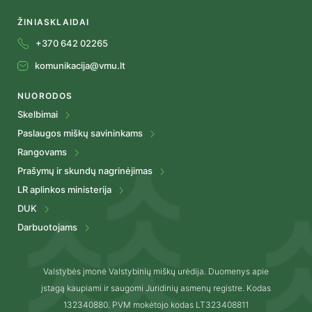
ŽINIASKLAIDAI
+370 642 02265
komunikacija@vmu.lt
NUORODOS
Skelbimai
Paslaugos miškų savininkams
Rangovams
Prašymų ir skundų nagrinėjimas
LR aplinkos ministerija
DUK
Darbuotojams
Valstybės įmonė Valstybinių miškų urėdija. Duomenys apie
įstagą kaupiami ir saugomi Juridinių asmenų registre. Kodas
132340880. PVM mokėtojo kodas LT323408811