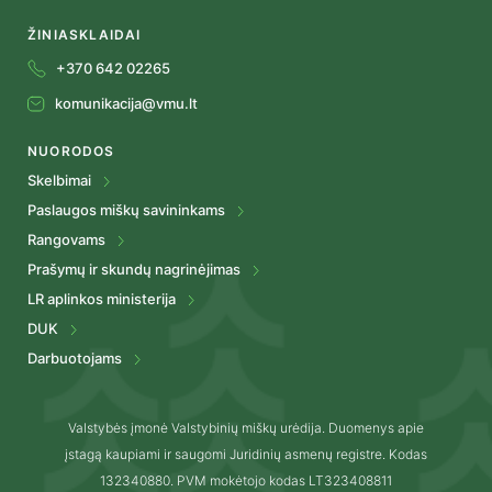
ŽINIASKLAIDAI
+370 642 02265
komunikacija@vmu.lt
NUORODOS
Skelbimai
Paslaugos miškų savininkams
Rangovams
Prašymų ir skundų nagrinėjimas
LR aplinkos ministerija
DUK
Darbuotojams
Valstybės įmonė Valstybinių miškų urėdija. Duomenys apie
įstagą kaupiami ir saugomi Juridinių asmenų registre. Kodas
132340880. PVM mokėtojo kodas LT323408811