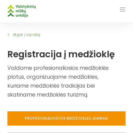
Skip
to
content
Atgal į sąrašą
Registracija į medžioklę
Valdome profesionaliosios medžioklės
plotus, organizuojame medžiokles,
kuriame medžioklės tradicijas bei
skatiname medžioklės turizmą.
PROFESIONALIOSIOS MEDŽIOKLĖS ĮKAINIAI