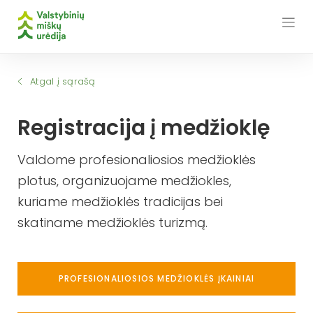
Skip
to
content
Atgal į sąrašą
Registracija į medžioklę
Valdome profesionaliosios medžioklės
plotus, organizuojame medžiokles,
kuriame medžioklės tradicijas bei
skatiname medžioklės turizmą.
PROFESIONALIOSIOS MEDŽIOKLĖS ĮKAINIAI