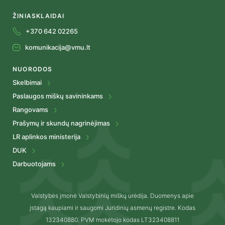
ŽINIASKLAIDAI
+370 642 02265
komunikacija@vmu.lt
NUORODOS
Skelbimai
Paslaugos miškų savininkams
Rangovams
Prašymų ir skundų nagrinėjimas
LR aplinkos ministerija
DUK
Darbuotojams
Valstybės įmonė Valstybinių miškų urėdija. Duomenys apie
įstagą kaupiami ir saugomi Juridinių asmenų registre. Kodas
132340880. PVM mokėtojo kodas LT323408811