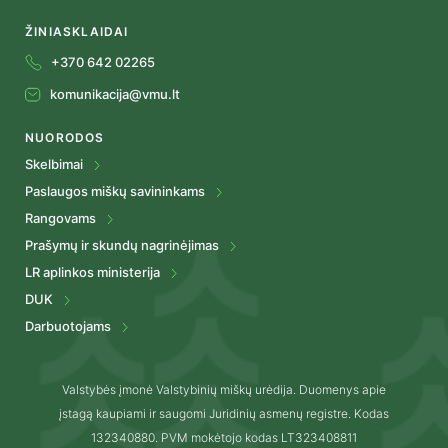
ŽINIASKLAIDAI
+370 642 02265
komunikacija@vmu.lt
NUORODOS
Skelbimai
Paslaugos miškų savininkams
Rangovams
Prašymų ir skundų nagrinėjimas
LR aplinkos ministerija
DUK
Darbuotojams
Valstybės įmonė Valstybinių miškų urėdija. Duomenys apie
įstagą kaupiami ir saugomi Juridinių asmenų registre. Kodas
132340880. PVM mokėtojo kodas LT323408811