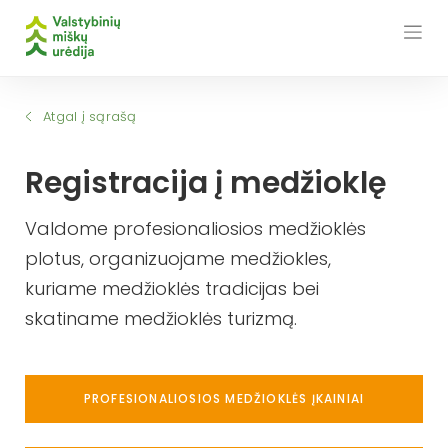
Skip
to
content
Atgal į sąrašą
Registracija į medžioklę
Valdome profesionaliosios medžioklės
plotus, organizuojame medžiokles,
kuriame medžioklės tradicijas bei
skatiname medžioklės turizmą.
PROFESIONALIOSIOS MEDŽIOKLĖS ĮKAINIAI