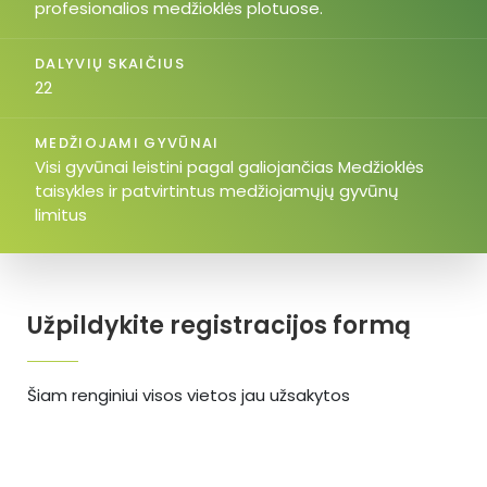
profesionalios medžioklės plotuose.
DALYVIŲ SKAIČIUS
22
MEDŽIOJAMI GYVŪNAI
Visi gyvūnai leistini pagal galiojančias Medžioklės
taisykles ir patvirtintus medžiojamųjų gyvūnų
limitus
Užpildykite registracijos formą
Šiam renginiui visos vietos jau užsakytos