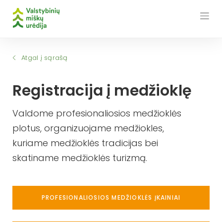
Skip
to
content
Atgal į sąrašą
Registracija į medžioklę
Valdome profesionaliosios medžioklės
plotus, organizuojame medžiokles,
kuriame medžioklės tradicijas bei
skatiname medžioklės turizmą.
PROFESIONALIOSIOS MEDŽIOKLĖS ĮKAINIAI