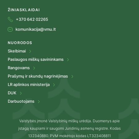
ŽINIASKLAIDAI
+370 642 02265
komunikacija@vmu.lt
NUORODOS
Skelbimai
Paslaugos miškų savininkams
Rangovams
Prašymų ir skundų nagrinėjimas
LR aplinkos ministerija
DUK
Darbuotojams
Valstybės įmonė Valstybinių miškų urėdija. Duomenys apie
įstagą kaupiami ir saugomi Juridinių asmenų registre. Kodas
132340880. PVM mokėtojo kodas LT323408811