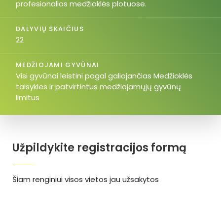
profesionalios medžioklės plotuose.
DALYVIŲ SKAIČIUS
22
MEDŽIOJAMI GYVŪNAI
Visi gyvūnai leistini pagal galiojančias Medžioklės
taisykles ir patvirtintus medžiojamųjų gyvūnų
limitus
Užpildykite registracijos formą
Šiam renginiui visos vietos jau užsakytos