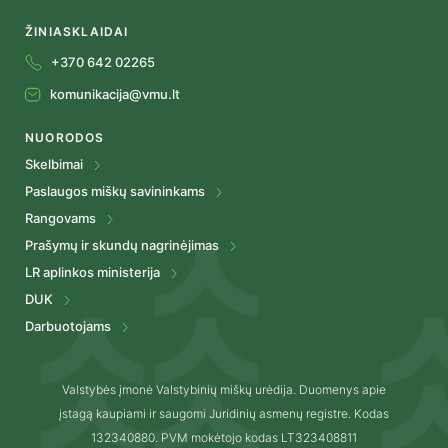
ŽINIASKLAIDAI
+370 642 02265
komunikacija@vmu.lt
NUORODOS
Skelbimai
Paslaugos miškų savininkams
Rangovams
Prašymų ir skundų nagrinėjimas
LR aplinkos ministerija
DUK
Darbuotojams
Valstybės įmonė Valstybinių miškų urėdija. Duomenys apie
įstagą kaupiami ir saugomi Juridinių asmenų registre. Kodas
132340880. PVM mokėtojo kodas LT323408811