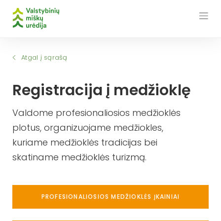
Skip
to
content
Atgal į sąrašą
Registracija į medžioklę
Valdome profesionaliosios medžioklės
plotus, organizuojame medžiokles,
kuriame medžioklės tradicijas bei
skatiname medžioklės turizmą.
PROFESIONALIOSIOS MEDŽIOKLĖS ĮKAINIAI