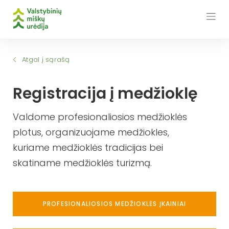
Skip
to
content
Atgal į sąrašą
Registracija į medžioklę
Valdome profesionaliosios medžioklės
plotus, organizuojame medžiokles,
kuriame medžioklės tradicijas bei
skatiname medžioklės turizmą.
PROFESIONALIOSIOS MEDŽIOKLĖS ĮKAINIAI