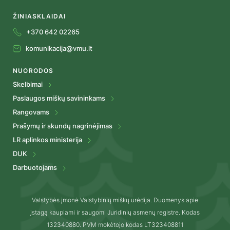
ŽINIASKLAIDAI
+370 642 02265
komunikacija@vmu.lt
NUORODOS
Skelbimai
Paslaugos miškų savininkams
Rangovams
Prašymų ir skundų nagrinėjimas
LR aplinkos ministerija
DUK
Darbuotojams
Valstybės įmonė Valstybinių miškų urėdija. Duomenys apie
įstagą kaupiami ir saugomi Juridinių asmenų registre. Kodas
132340880. PVM mokėtojo kodas LT323408811