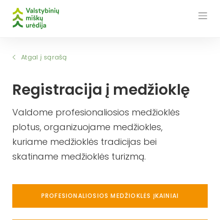
Skip
to
content
Atgal į sąrašą
Registracija į medžioklę
Valdome profesionaliosios medžioklės
plotus, organizuojame medžiokles,
kuriame medžioklės tradicijas bei
skatiname medžioklės turizmą.
PROFESIONALIOSIOS MEDŽIOKLĖS ĮKAINIAI