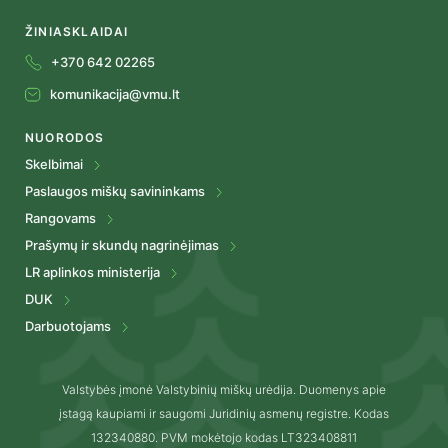
ŽINIASKLAIDAI
+370 642 02265
komunikacija@vmu.lt
NUORODOS
Skelbimai
Paslaugos miškų savininkams
Rangovams
Prašymų ir skundų nagrinėjimas
LR aplinkos ministerija
DUK
Darbuotojams
Valstybės įmonė Valstybinių miškų urėdija. Duomenys apie
įstagą kaupiami ir saugomi Juridinių asmenų registre. Kodas
132340880. PVM mokėtojo kodas LT323408811