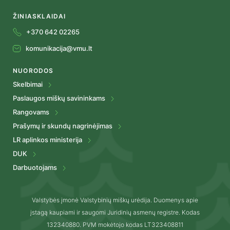
ŽINIASKLAIDAI
+370 642 02265
komunikacija@vmu.lt
NUORODOS
Skelbimai
Paslaugos miškų savininkams
Rangovams
Prašymų ir skundų nagrinėjimas
LR aplinkos ministerija
DUK
Darbuotojams
Valstybės įmonė Valstybinių miškų urėdija. Duomenys apie
įstagą kaupiami ir saugomi Juridinių asmenų registre. Kodas
132340880. PVM mokėtojo kodas LT323408811