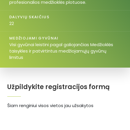
profesionalios medžioklės plotuose.
DALYVIŲ SKAIČIUS
22
MEDŽIOJAMI GYVŪNAI
Visi gyvūnai leistini pagal galiojančias Medžioklės
taisykles ir patvirtintus medžiojamųjų gyvūnų
limitus
Užpildykite registracijos formą
Šiam renginiui visos vietos jau užsakytos