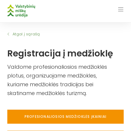
Skip
to
content
Atgal į sąrašą
Registracija į medžioklę
Valdome profesionaliosios medžioklės
plotus, organizuojame medžiokles,
kuriame medžioklės tradicijas bei
skatiname medžioklės turizmą.
PROFESIONALIOSIOS MEDŽIOKLĖS ĮKAINIAI