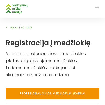
Skip
to
content
Atgal į sąrašą
Registracija į medžioklę
Valdome profesionaliosios medžioklės
plotus, organizuojame medžiokles,
kuriame medžioklės tradicijas bei
skatiname medžioklės turizmą.
PROFESIONALIOSIOS MEDŽIOKLĖS ĮKAINIAI