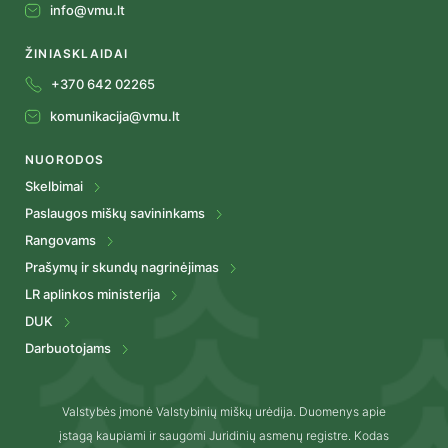
info@vmu.lt
ŽINIASKLAIDAI
+370 642 02265
komunikacija@vmu.lt
NUORODOS
Skelbimai
Paslaugos miškų savininkams
Rangovams
Prašymų ir skundų nagrinėjimas
LR aplinkos ministerija
DUK
Darbuotojams
Valstybės įmonė Valstybinių miškų urėdija. Duomenys apie
įstagą kaupiami ir saugomi Juridinių asmenų registre. Kodas