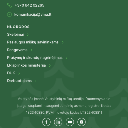
+370 642 02265
komunikacija@vmu.lt
NUORODOS
Skelbimai
Paslaugos miškų savininkams
Rangovams
Prašymų ir skundų nagrinėjimas
LR aplinkos ministerija
DUK
Darbuotojams
Valstybės įmonė Valstybinių miškų urėdija. Duomenys apie
įstagą kaupiami ir saugomi Juridinių asmenų registre. Kodas
132340880. PVM mokėtojo kodas LT323408811