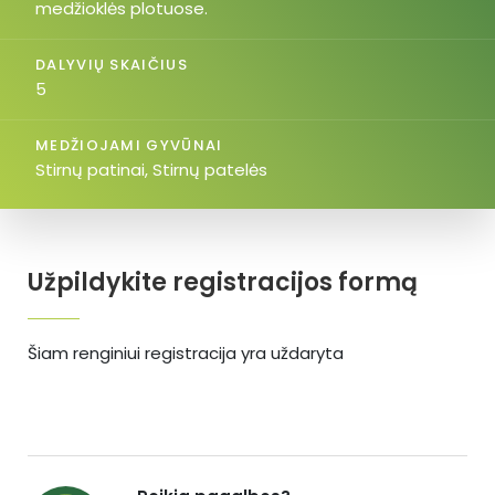
medžioklės plotuose.
DALYVIŲ SKAIČIUS
5
MEDŽIOJAMI GYVŪNAI
Stirnų patinai, Stirnų patelės
Užpildykite registracijos formą
Šiam renginiui registracija yra uždaryta