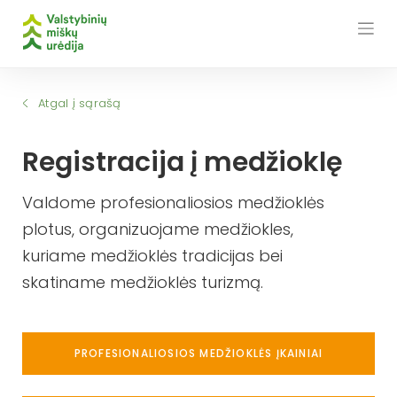
Skip
to
content
Atgal į sąrašą
Registracija į medžioklę
Valdome profesionaliosios medžioklės
plotus, organizuojame medžiokles,
kuriame medžioklės tradicijas bei
skatiname medžioklės turizmą.
PROFESIONALIOSIOS MEDŽIOKLĖS ĮKAINIAI