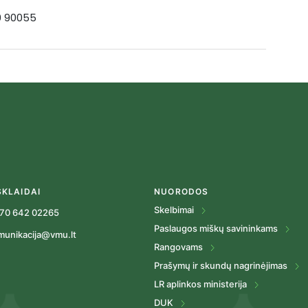
19 90055
SKLAIDAI
NUORODOS
Skelbimai
70 642 02265
Paslaugos miškų savininkams
munikacija@vmu.lt
Rangovams
Prašymų ir skundų nagrinėjimas
LR aplinkos ministerija
DUK