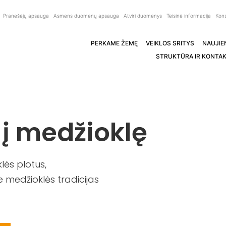
Pranešėjų apsauga
Asmens duomenų apsauga
Atviri duomenys
Teisinė informacija
Kons
PERKAME ŽEMĘ
VEIKLOS SRITYS
NAUJIE
STRUKTŪRA IR KONTAK
 į medžioklę
ės plotus,
 medžioklės tradicijas