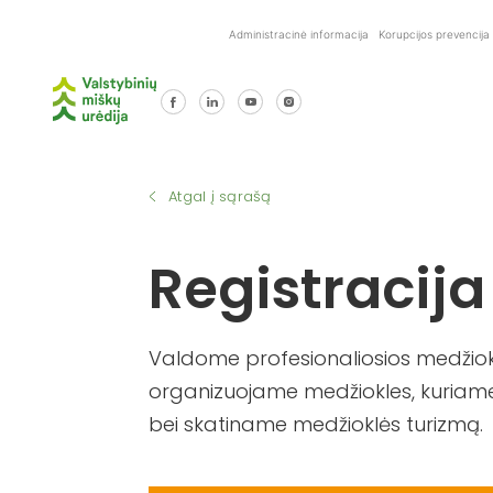
Skip
Administracinė informacija
Korupcijos prevencija
to
content
Atgal į sąrašą
Registracija
Valdome profesionaliosios medžiokl
organizuojame medžiokles, kuriame
bei skatiname medžioklės turizmą.