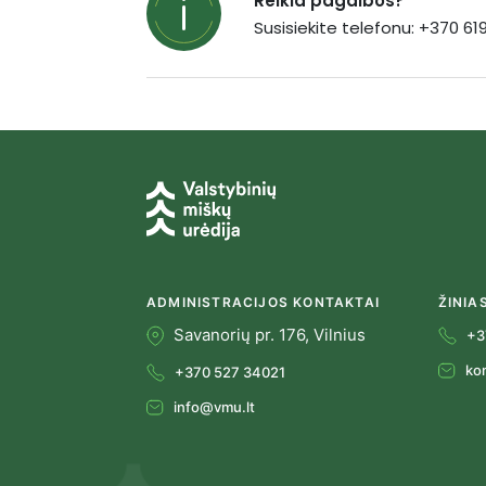
Reikia pagalbos?
Susisiekite telefonu: +370 6
ADMINISTRACIJOS KONTAKTAI
ŽINIA
Savanorių pr. 176, Vilnius
+3
ko
+370 527 34021
info@vmu.lt