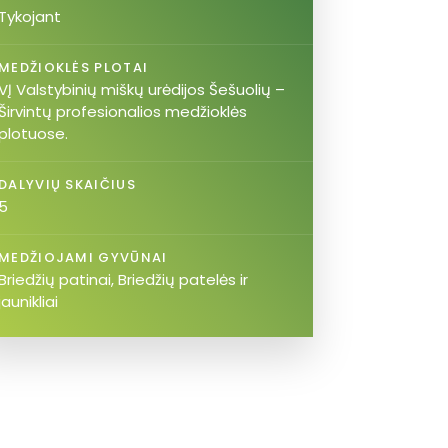
Tykojant
MEDŽIOKLĖS PLOTAI
VĮ Valstybinių miškų urėdijos Šešuolių –
Širvintų profesionalios medžioklės
plotuose.
DALYVIŲ SKAIČIUS
5
MEDŽIOJAMI GYVŪNAI
Briedžių patinai, Briedžių patelės ir
jaunikliai