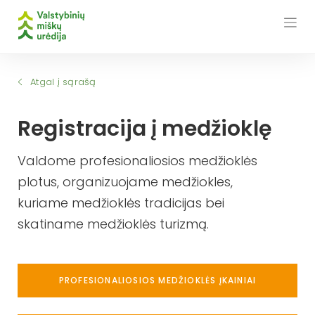
Skip
to
content
Atgal į sąrašą
Registracija į medžioklę
Valdome profesionaliosios medžioklės
plotus, organizuojame medžiokles,
kuriame medžioklės tradicijas bei
skatiname medžioklės turizmą.
PROFESIONALIOSIOS MEDŽIOKLĖS ĮKAINIAI