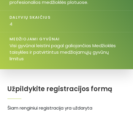
profesionalios medžioklės plotuose.
DALYVIŲ SKAIČIUS
4
MEDŽIOJAMI GYVŪNAI
Visi gyvūnai leistini pagal galiojančias Medžioklės
taisykles ir patvirtintus medžiojamųjų gyvūnų
limitus
Užpildykite registracijos formą
Šiam renginiui registracija yra uždaryta