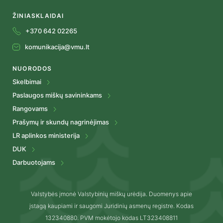
ŽINIASKLAIDAI
+370 642 02265
komunikacija@vmu.lt
NUORODOS
Skelbimai
Paslaugos miškų savininkams
Rangovams
Prašymų ir skundų nagrinėjimas
LR aplinkos ministerija
DUK
Darbuotojams
Valstybės įmonė Valstybinių miškų urėdija. Duomenys apie
įstagą kaupiami ir saugomi Juridinių asmenų registre. Kodas
132340880. PVM mokėtojo kodas LT323408811