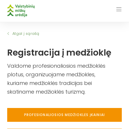
Skip
to
content
Atgal į sąrašą
Registracija į medžioklę
Valdome profesionaliosios medžioklės
plotus, organizuojame medžiokles,
kuriame medžioklės tradicijas bei
skatiname medžioklės turizmą.
PROFESIONALIOSIOS MEDŽIOKLĖS ĮKAINIAI