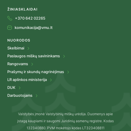
ŽINIASKLAIDAI
+370 642 02265
komunikacija@vmu.lt
NUORODOS
Skelbimai
Paslaugos miškų savininkams
Rangovams
Prašymų ir skundų nagrinėjimas
LR aplinkos ministerija
DUK
Darbuotojams
Valstybės įmonė Valstybinių miškų urėdija. Duomenys apie
įstagą kaupiami ir saugomi Juridinių asmenų registre. Kodas
132340880. PVM mokėtojo kodas LT323408811