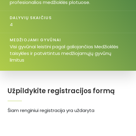
profesionalios medžioklės plotuose.
DALYVIŲ SKAIČIUS
4
MEDŽIOJAMI GYVŪNAI
Visi gyvūnai leistini pagal galiojančias Medžioklės
taisykles ir patvirtintus medžiojamųjų gyvūnų
limitus
Užpildykite registracijos formą
Šiam renginiui registracija yra uždaryta